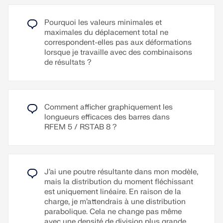
générés à cet effet avec de différentes orientations
néerlandais.
préalablement définies. Par exemple, il est possible
Pourquoi les valeurs minimales et
avec un clic d'imprimer les efforts internes en vue
D’autres langues peuvent être définies par
maximales du déplacement total ne
isométrique.
l’utilisateur.
correspondent-elles pas aux déformations
lorsque je travaille avec des combinaisons
Des textes supplémentaires peuvent être importés
Lire la suite
de résultats ?
au format RTF. La numérotation des pages est
également configurable, permettant par exemple
d'utiliser des préfixes. De plus, le journal peut être
exporté sous forme de fichier RTF ou PDF ainsi
Comment afficher graphiquement les
que dans VCmaster.
longueurs efficaces des barres dans
RFEM 5 / RSTAB 8 ?
Lire la suite
J’ai une poutre résultante dans mon modèle,
mais la distribution du moment fléchissant
est uniquement linéaire. En raison de la
charge, je m’attendrais à une distribution
parabolique. Cela ne change pas même
avec une densité de division plus grande