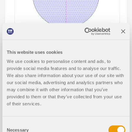
Cet article présente et explique l'influence de la
rigidité en flexion des câbles sur leurs efforts
internes. Cet article donne également des conseils
This website uses cookies
pour réduire cette influence.
We use cookies to personalise content and ads, to
provide social media features and to analyse our traffic.
Lire la suite
We also share information about your use of our site with
our social media, advertising and analytics partners who
may combine it with other information that you’ve
provided to them or that they’ve collected from your use
Comprendre les directives de stabilit
é de la norme CSA S16:19 et le rôle d
of their services.
e l’annexe O.2 en ingénierie des struc
tures
Consent
Necessary
Selection