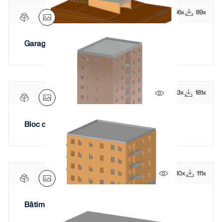
1666x
89x
Garage
2483x
181x
Bloc d'appartements en maçonnerie
1810x
111x
Bâtiment en maçonnerie