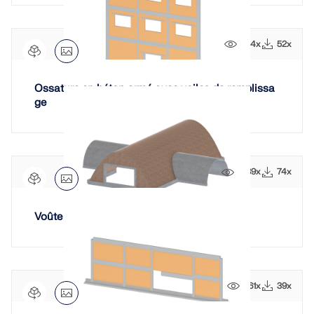
sismiques.
744x
52x
ZONES DE CHARGE
Ossature en béton armé avec voiles de remplissa
ge
1039x
74x
Voûte cintrée en maçonnerie
Versions précédentes
661x
39x