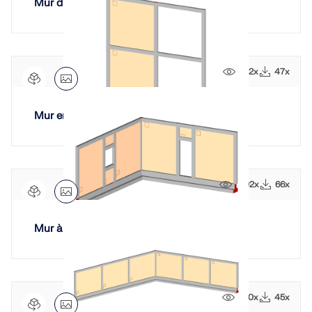
Mur d'angle en maçonnerie avec porte
772x
47x
Mur en maçonnerie à deux étages
1002x
66x
Mur à angle variable avec ouvertures
880x
45x