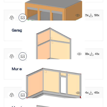
2321x
191x
Garage
988x
41x
Mur en maçonnerie d'angle incliné
944x
45x