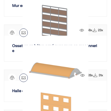
Mur en maçonnerie sur poutre
658x
23x
Ossature en béton armé avec murs en maçonneri
e
528x
31x
Halle en arc en maçonnerie