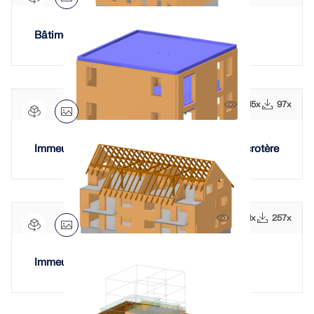
Bâtiment en maçonnerie à plusieurs étages
1615x
97x
Immeuble résidentiel en maçonnerie avec acrotère
2061x
257x
Immeuble résidentiel