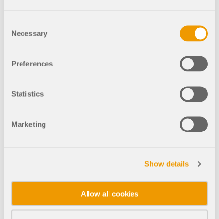
Consent
Section de mur avec porte et fenêtre
Necessary
Selection
Preferences
688x
19x
Statistics
Section de mur à angle variable
Marketing
1161x
98x
Show details
Bâtiment en maçonnerie
Allow all cookies