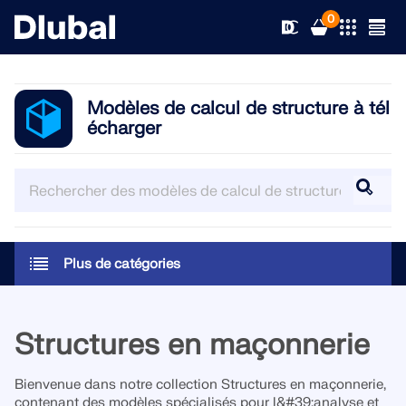
0
Modèles de calcul de structure à tél
écharger
Solutions
Produits
Secteurs d’activités
Support technique
Champs d'application
RFEM 6
Plus de catégories
Actualités
Normes
Support technique
Le seul logiciel MEF pour tous vos projets
Structures en maçonnerie
Ressources
Services en ligne
Formations
Nouveautés
En savoir plus
Bienvenue dans notre collection Structures en maçonnerie,
Formation
Service
Formations
Télécharger la version complète
contenant des modèles spécialisés pour l&#39;analyse et