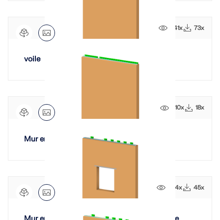
641x
73x
voile
510x
18x
Mur en maçonnerie avec ouverture
694x
45x
Mur en maçonnerie avec ouverture de fenêtre