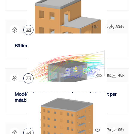
2521x
304x
Bâtiment en maçonnerie et en béton armé
1511x
48x
Modèle de garage avec surface partiellement per
méable au vent
1877x
95x