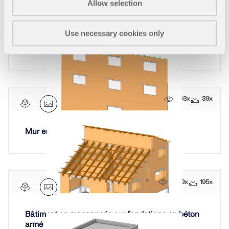
Allow selection
869x
16x
Use necessary cookies only
Mur comme bielle équivalente
893x
39x
Mur en maçonnerie avec portes et fenêtres
2729x
195x
Bâtiment en maçonnerie sur fondations en béton
armé