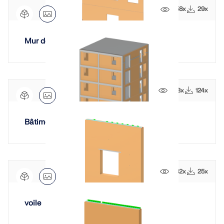
558x
29x
Mur de façade en maçonnerie
743x
124x
Bâtiment en maçonnerie
432x
25x
voile