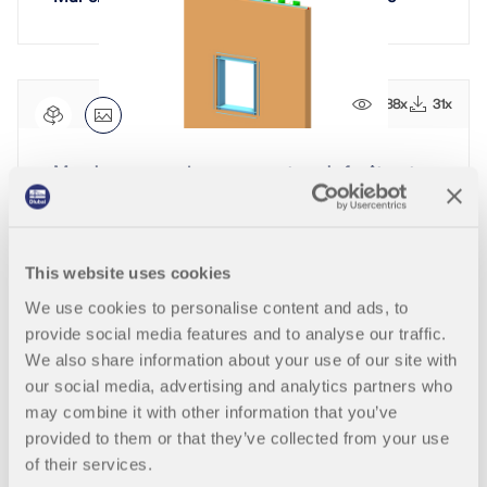
688x
31x
Mur de maçonnerie avec ouverture de fenêtre et ar
matures de portique
This website uses cookies
815x
76x
We use cookies to personalise content and ads, to
provide social media features and to analyse our traffic.
We also share information about your use of our site with
Mur avec portes et fenêtres
our social media, advertising and analytics partners who
may combine it with other information that you’ve
provided to them or that they’ve collected from your use
of their services.
1038x
84x