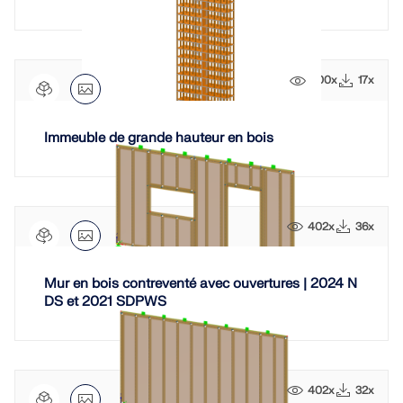
200x
17x
Immeuble de grande hauteur en bois
402x
36x
Mur en bois contreventé avec ouvertures | 2024 N
DS et 2021 SDPWS
402x
32x