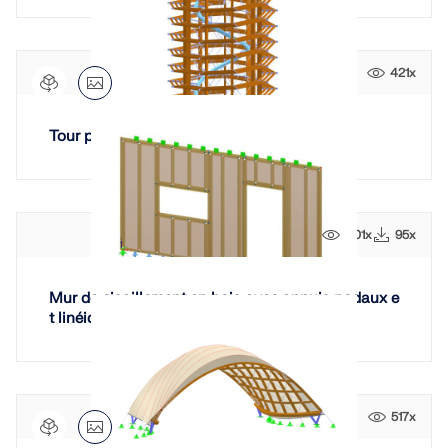
421x
Tour panoramique Bachledka, Slovaquie
401x
95x
Mur de cisaillement en bois avec appuis nodaux e
t linéiques
517x