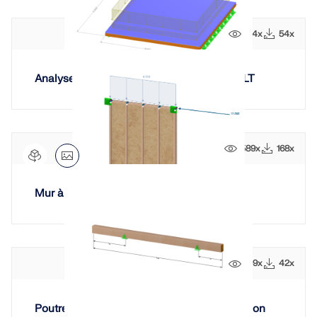
174x
54x
Analyse des vibrations d’un plancher en CLT
589x
168x
Mur à ossature bois
159x
42x
Poutre en bois paramétrique pour optimisation