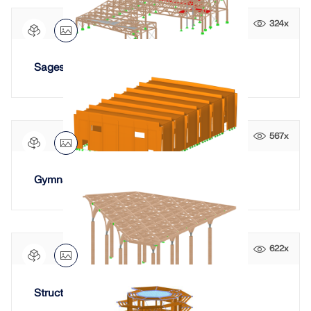
324x
Sages Road Depot, Australie
567x
Gymnase Corni à Modène
622x
Structure de la Sprint Canopy