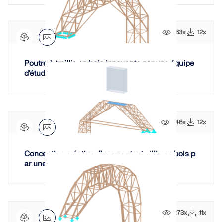
163x
12x
Poutre à treillis en bois innovante par une équipe
d’étudiants
246x
12x
Conception créative d’une poutre treillis en bois p
ar une équipe d’étudiants
273x
11x