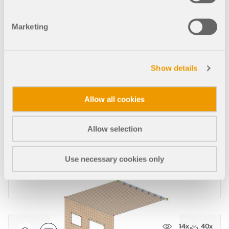
Marketing
434x
Show details
Toiture en treillis pour la rénovation du palais épis
copal de Palencia, Espagne
Allow all cookies
Allow selection
482x
Use necessary cookies only
Nouveau bâtiment en bois de la faculté de médeci
ne de l’UPNA, Espagne
244x
40x