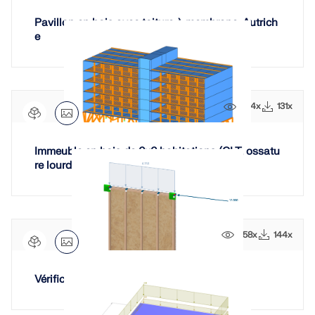
Pavillon en bois avec toiture à membrane, Autrich
e
454x
131x
Immeuble en bois de 6x6 habitations (CLT, ossatu
re lourde et ossature légère)
358x
144x
Vérification de paroi à ossature bois