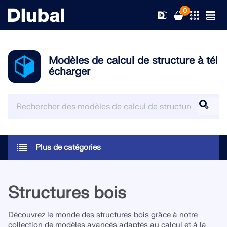
0
Modèles de calcul de structure à tél
écharger
Solutions
Produits
Secteurs d’activités
Support technique
Champs d'application
RFEM 6
Plus de catégories
Actualités
Normes
Support technique
Le seul logiciel MEF pour tous vos projets
Structures bois
Ressources
Services en ligne
Formations
Nouveautés
En savoir plus
Découvrez le monde des structures bois grâce à notre
Formation
Service
Formations
Télécharger la version complète
collection de modèles avancés adaptés au calcul et à la