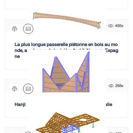
455x
La plus longue passerelle piétonne en bois au mo
nde, au-dessus de la rivière Arakil, Navarre, Espag
ne
256x
Hanji House – 59ème Biennale de Venise, Italie