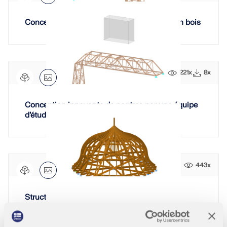
Conception innovante de poutre en treillis en bois
221x
8x
Conception innovante de poutres par une équipe
d’étudiants
443x
Structure de toiture de la tour des cuisines