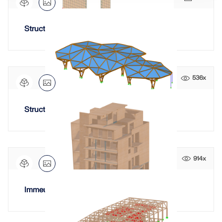
Structure en CLT
536x
Structure de toiture en bois lamellé-collé
914x
Immeuble résidentiel en CLT