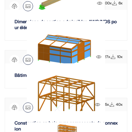
sismiques.
100x
6x
ZONES DE CHARGE
Dimensions de section admissibles AWC/NDS po
ur éléments en bois
127x
10x
Bâtiment commercial en bois de 3 étages
215x
40x
Versions précédentes
Construction en bois avec composants de connex
ion