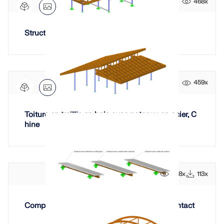
468x
Structure de toiture en treillis en bois, Chine
459x
Toiture en treillis en bois avec poteaux en acier, C
hine
388x
113x
Composite bois-béton avec variantes de contact