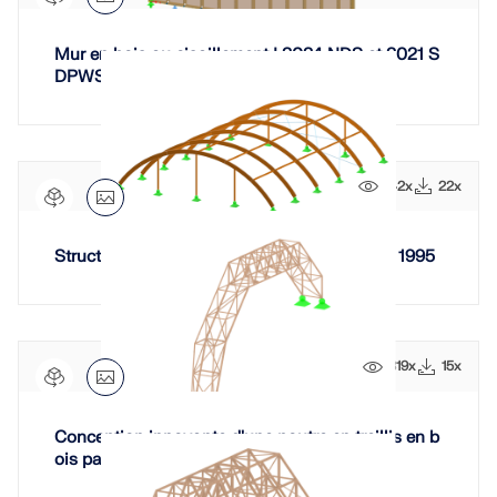
Mur en bois au cisaillement | 2024 NDS et 2021 S
DPWS
142x
22x
Structure bois avec poutres en arc selon EN 1995
319x
15x
Conception innovante d'une poutre en treillis en b
ois par une équipe d'étudiants