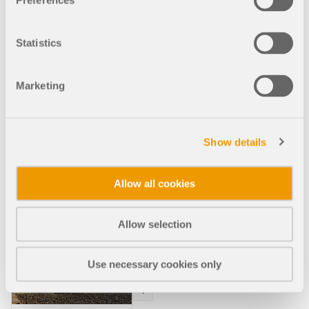
Preferences
Maison Haus
Gables à Atlanta,
Statistics
États-Unis
La construction de la maison
Marketing
« Haus Gables », dernier
projet résidentiel entièrement
conçu et mené par
l’architecte Jennifer Bonner,
Show details
directrice du studio
d’architecture et d’art MALL, a
récemment été achevée dans
Allow all cookies
le quartier d’Old Fourth Ward
d’Atlanta, en Géorgie.
Allow selection
Use necessary cookies only
001132
États-Unis
RFEM 5