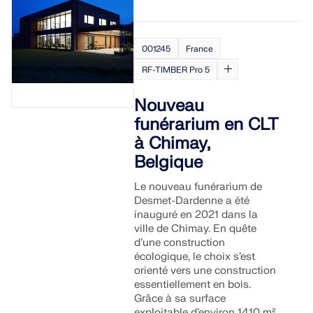
Rejoignez un leader mondial des logiciels
d'ingénierie et faites passer votre carrière à un
RWIND 3
CONTACTER LE SUPPORT
niveau supérieur.
OBTENIR DE L’ASSISTANCE
OBTENIR UNE VERSION GRATUITE
001245
France
Logiciel CFD pour souffleries numériques
DÉCOUVRIR LES OFFRES D’EMPLOI
RF-TIMBER Pro 5
En savoir plus
Nouveau
funérarium en CLT
à Chimay,
Belgique
API Dlubal
Le nouveau funérarium de
Desmet-Dardenne a été
inauguré en 2021 dans la
Votre porte vers la modélisation paramétrique et
ville de Chimay. En quête
l’automatisation
d’une construction
écologique, le choix s’est
Découvrir l’API
orienté vers une construction
essentiellement en bois.
Grâce à sa surface
exploitable d’environ 1410 m²,