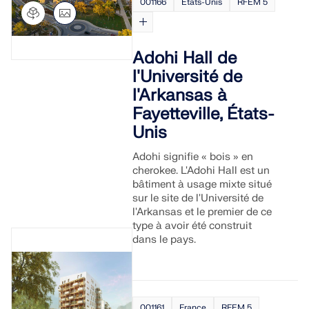
001166
États-Unis
RFEM 5
Adohi Hall de
l'Université de
l'Arkansas à
Fayetteville, États-
Unis
Adohi signifie « bois » en
cherokee. L'Adohi Hall est un
bâtiment à usage mixte situé
sur le site de l'Université de
l'Arkansas et le premier de ce
type à avoir été construit
dans le pays.
001161
France
RFEM 5