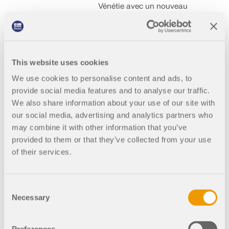
Vénétie avec un nouveau
centre commercial à
Via Noalese, dans la province
de Trévise. Ce projet conçu
par le Studio Signorotto
Architettura, basé dans la
This website uses cookies
ville de Trévise, est composé
de panneaux en bois de
We use cookies to personalise content and ads, to
sapin laminé pour préserver
provide social media features and to analyse our traffic.
une continuité architecturale
We also share information about your use of our site with
avec les bâtiments existants.
our social media, advertising and analytics partners who
Il se distingue par son aspect
may combine it with other information that you’ve
remarquable et la qualité de
ses matériaux de
provided to them or that they’ve collected from your use
construction.
of their services.
Consent
Necessary
Selection
001135
États-Unis
RFEM 5