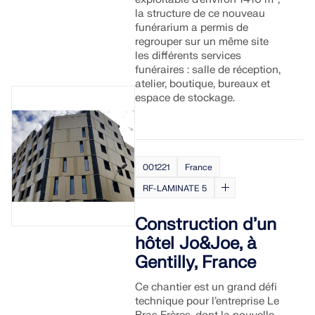
Documentation API
la structure de ce nouveau
funérarium a permis de
Index
regrouper sur un même site
Premiers pas
les différents services
funéraires : salle de réception,
Applications
atelier, boutique, bureaux et
Objets de modèle
espace de stockage.
Abonnements & prix
Exemples
001221
France
RF-LAMINATE 5
Analyse aux éléments finis pour les
Construction d’un
assemblages en acier
hôtel Jo&Joe, à
Concevez et analysez des connexions en acier en
Gentilly, France
utilisant le CBFEM, conforme aux normes EN
1993‑1‑8 et AISC 360, entièrement intégré dans
Ce chantier est un grand défi
RFEM 6 pour des flux de travail structurels plus
technique pour l’entreprise Le
rapides et plus précis.