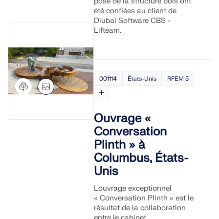
pose de la structure bois ont
été confiées au client de
Dlubal Software CBS -
Lifteam.
001114
États-Unis
RFEM 5
Ouvrage «
Conversation
Plinth » à
Columbus, États-
Unis
L'ouvrage exceptionnel
« Conversation Plinth » est le
résultat de la collaboration
entre le cabinet