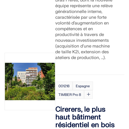
Bras Frères, dont la nouvelle
équipe représente une relève
générationnelle interne,
EN SAVOIR PLUS
caractérisée par une forte
volonté d’augmentation en
compétences et en
productivité à travers de
nouveaux investissements
(acquisition d’une machine
de taille K2i, extension des
ateliers de production, …).
001218
Espagne
TIMBER Pro 8
Outil de zone géographique
Cirerers, le plus
Le service en ligne Dlubal fournit des cartes de
haut bâtiment
zones pour la détermination rapide des charges de
résidentiel en bois
neige, des vitesses de vent et des données