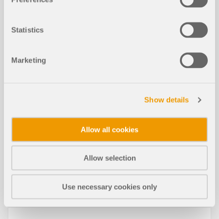
Statistics
Modelli da scaricare
Marketing
1973x
Show details
Scala a chiocciola in acciaio
Allow all cookies
Allow selection
Use necessary cookies only
Articoli tecnici della Knowledge Base