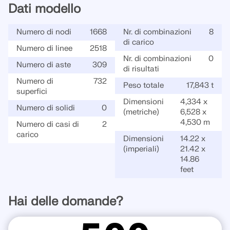
Dati modello
VERIFICA DELLE ZONE DI CARICO
Numero di nodi
1668
Nr. di combinazioni
8
di carico
Numero di linee
2518
Nr. di combinazioni
0
Numero di aste
309
di risultati
Numero di
732
Peso totale
17,843 t
superfici
Dimensioni
4,334 x
Numero di solidi
0
(metriche)
6,528 x
4,530 m
Numero di casi di
2
carico
Dimensioni
14.22 x
(imperiali)
21.42 x
14.86
Prodotti obsoleti
feet
Hai delle domande?