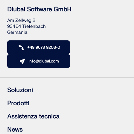
Dlubal Software GmbH
Am Zellweg 2
93464 Tiefenbach
Germania
+49 9673 9203-0
info@dlubal.com
Soluzioni
Struttura in calcestruzzo armato
Prodotti
Strutture in acciaio
Strutture in legno
RFEM 6
Assistenza tecnica
Giunti acciaio
RSTAB 9
RSECTION 1
Domande frequenti (FAQ)
News
RWIND 3
Fai una domanda