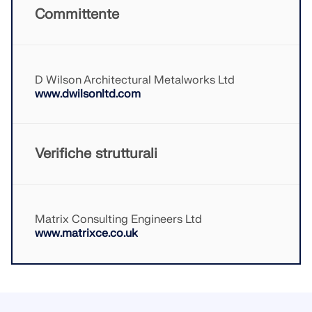
Committente
SCOPRI DI PIÙ
D Wilson Architectural Metalworks Ltd
www.dwilsonltd.com
Verifiche strutturali
Matrix Consulting Engineers Ltd
www.matrixce.co.uk
Geo-Zone Tool
Il servizio online Dlubal fornisce mappe delle zone
per la rapida determinazione dei carichi da neve,
delle velocità del vento e dei dati sismici.