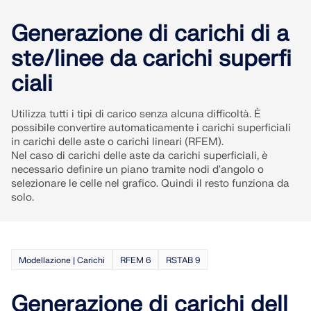
SCOPRI DI PIÙ
Generazione di carichi di a
ste/linee da carichi superfi
ciali
Utilizza tutti i tipi di carico senza alcuna difficoltà. È
possibile convertire automaticamente i carichi superficiali
in carichi delle aste o carichi lineari (RFEM).
Nel caso di carichi delle aste da carichi superficiali, è
necessario definire un piano tramite nodi d'angolo o
selezionare le celle nel grafico. Quindi il resto funziona da
solo.
Geo-Zone Tool
Il servizio online Dlubal fornisce mappe delle zone
Modellazione | Carichi
RFEM 6
RSTAB 9
per la rapida determinazione dei carichi da neve,
delle velocità del vento e dei dati sismici.
Generazione di carichi dell