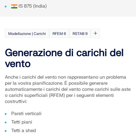
Unisciti a un leader globale nel software di
RICEVI ASSISTENZA
IS 875 (India)
ingegneria e porta la tua carriera a nuovi livelli.
COLLEGARSI CON L'ASSISTENZA
OTTIENI LICENZA GRATUITA
RWIND 3
SCOPRI LE POSIZIONI APERTE
Modellazione | Carichi
RFEM 6
RSTAB 9
Software CFD per la galleria del vento digitale
Per maggiori informazioni
Generazione di carichi del
vento
Anche i carichi del vento non rappresentano un problema
API Dlubal
per la vostra pianificazione. È possibile generare
automaticamente i carichi del vento come carichi sulle aste
o carichi superficiali (RFEM) per i seguenti elementi
La vostra porta verso la modellazione parametrica e
costruttivi:
l'automazione
Pareti verticali
Scopri l'API
Tetti piani
Tetti a shed