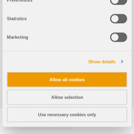
Preferences
Risultati
RFEM 6
Statistics
Combinazioni di risultati
Marketing
Affidati a RFEM 6 anche nel caso di combinazioni di
risultati. Innanzitutto, è possibile calcolare i casi di carico
contenuti nelle combinazioni di risultati. Di seguito i
Show details
risultati verranno sovrapposti prendendo in considerazione
i corrispondenti coefficienti. Nelle combinazioni dei risultati,
è possibile sovrapporre i risultati di casi di carico,
Allow all cookies
combinazioni di carico e altre combinazioni di risultati. Le
forze interne sono sommate per impostazione predefinita.
Tuttavia, hai la possibilità di un'addizione quadrata, che è
Allow selection
rilevante per l'analisi dinamica.
Use necessary cookies only
Modellazione | Strutture
RFEM 6