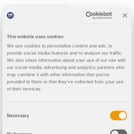
Modellazione | Carichi
RFEM 6
Combinazioni di carico
This website uses cookies
RFEM 6 offre una vasta gamma di funzioni utili ed efficienti
We use cookies to personalise content and ads, to
per lavorare con combinazioni di carico. È possibile
provide social media features and to analyse our traffic.
sommare i casi di carico inclusi nelle combinazioni di
carico e quindi calcolarli in considerazione dei fattori
We also share information about your use of our site with
corrispondenti (coefficienti di sicurezza parziale e di
our social media, advertising and analytics partners who
combinazione, coefficienti relativi alle classi di
may combine it with other information that you’ve
conseguenza, ecc.). Genera automaticamente le
provided to them or that they’ve collected from your use
combinazioni di carico in conformità con le espressioni di
of their services.
combinazione della norma. È possibile eseguire il calcolo
secondo l'analisi statica lineare, l'analisi del secondo
ordine o l'analisi a grandi spostamenti, nonché per l'analisi
post-critica. Opzionalmente, è possibile definire se le forze
Consent
interne devono essere correlate alla struttura deformata o
Necessary
Selection
non deformata.