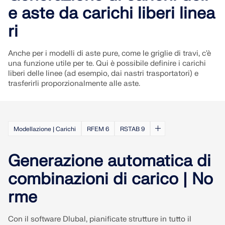
e aste da carichi liberi linea
VERIFICA DELLE ZONE DI CARICO
ri
Anche per i modelli di aste pure, come le griglie di travi, c'è
una funzione utile per te. Qui è possibile definire i carichi
liberi delle linee (ad esempio, dai nastri trasportatori) e
trasferirli proporzionalmente alle aste.
Modellazione | Carichi
RFEM 6
RSTAB 9
Generazione automatica di
Prodotti obsoleti
combinazioni di carico | No
rme
Con il software Dlubal, pianificate strutture in tutto il