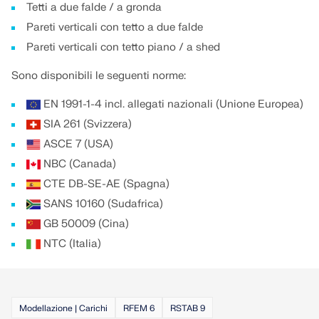
Tetti a due falde / a gronda
API Documentation
Pareti verticali con tetto a due falde
Indice
Pareti verticali con tetto piano / a shed
Introduzione
Sono disponibili le seguenti norme:
Applicazioni
EN 1991-1-4 incl. allegati nazionali (Unione Europea)
Oggetti del modello
SIA 261 (Svizzera)
Abbonamenti e prezzi
ASCE 7 (USA)
Esempi
NBC (Canada)
CTE DB-SE-AE (Spagna)
SANS 10160 (Sudafrica)
FEM per collegamenti in acciaio
GB 50009 (Cina)
NTC (Italia)
Progetta e analizza giunti in acciaio utilizzando
CBFEM, conforme a EN 1993‑1‑8 e AISC 360,
completamente integrato in RFEM 6 per flussi di
lavoro strutturali più veloci e precisi.
Modellazione | Carichi
RFEM 6
RSTAB 9