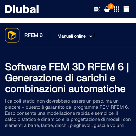
0
}
RFEM 6
Manuali online
Soluzioni
Prodotti
Software FEM 3D RFEM 6 |
Settori
Generazione di carichi e
Assistenza tecnica
Aree di applicazione
combinazioni automatiche
RFEM 6
News
Norme
Supporto tecnico
I calcoli statici non dovrebbero essere un peso, ma un
L’unico software di analisi e progettazione strutturale di
piacere – questo è garantito dal programma FEM RFEM 6.
cui hai bisogno per i tuoi progetti
Esso consente una modellazione rapida e semplice, il
Risorse
Servizi online
Corsi di formazione
News
calcolo statico e dinamico e la progettazione di modelli con
elementi a barre, lastre, dischi, pieghevoli, gusci e volumi.
Scopri di più
Education
Servizio
Corsi di formazione
Scarica la versione completa