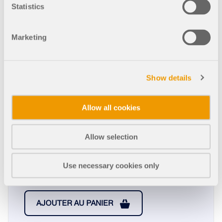
Statistics
Marketing
Quantité
Show details
1 230,00 USD
Allow all cookies
Allow selection
Montant total
1 230,00 USD
Use necessary cookies only
AJOUTER AU PANIER