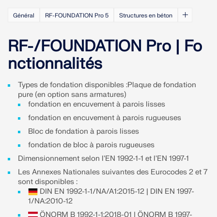
Rejoignez un leader mondial des logiciels
d'ingénierie et faites passer votre carrière à un
RWIND 3
Général
RF-FOUNDATION Pro 5
Structures en béton
CONTACTER LE SUPPORT
niveau supérieur.
OBTENIR DE L’ASSISTANCE
OBTENIR UNE VERSION GRATUITE
RF-/FOUNDATION Pro | Fo
Logiciel CFD pour souffleries numériques
DÉCOUVRIR LES OFFRES D’EMPLOI
nctionnalités
En savoir plus
Types de fondation disponibles :Plaque de fondation
pure (en option sans armatures)
fondation en encuvement à parois lisses
fondation en encuvement à parois rugueuses
API Dlubal
Bloc de fondation à parois lisses
fondation de bloc à parois rugueuses
Votre porte vers la modélisation paramétrique et
Dimensionnement selon l'EN 1992-1-1 et l'EN 1997-1
l’automatisation
Les Annexes Nationales suivantes des Eurocodes 2 et 7
sont disponibles :
Découvrir l’API
DIN EN 1992-1-1/NA/A1:2015-12 | DIN EN 1997-
1/NA:2010-12
ÖNORM B 1992-1-1:2018-01 | ÖNORM B 1997-