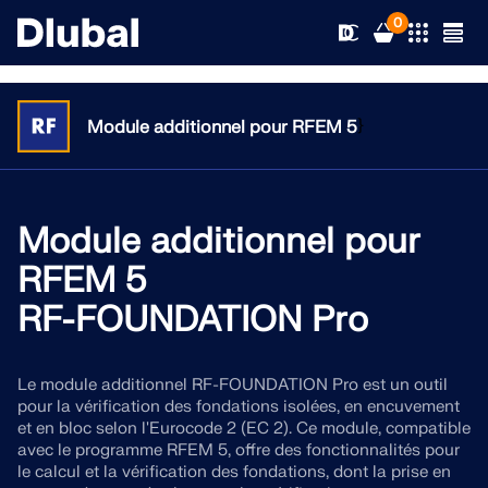
0
}
Module additionnel pour RFEM 5
Solutions
Produits
Module additionnel pour
Secteurs d’activités
RFEM 5
Support technique
Champs d'application
RF-FOUNDATION Pro
RFEM 6
Actualités
Normes
Support technique
Le seul logiciel MEF pour tous vos projets
Le module additionnel RF-FOUNDATION Pro est un outil
pour la vérification des fondations isolées, en encuvement
Ressources
Services en ligne
Formations
Nouveautés
et en bloc selon l'Eurocode 2 (EC 2). Ce module, compatible
En savoir plus
avec le programme RFEM 5, offre des fonctionnalités pour
Formation
le calcul et la vérification des fondations, dont la prise en
Service
Formations
Télécharger la version complète