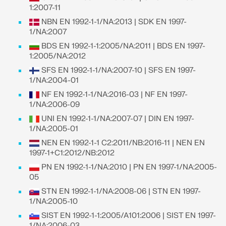
Documentation API
1:2007-11
Index
NBN EN 1992-1-1/NA:2013 | SDK EN 1997-
1/NA:2007
Premiers pas
BDS EN 1992-1-1:2005/NA:2011 | BDS EN 1997-
Applications
1:2005/NA:2012
Objets de modèle
SFS EN 1992-1-1/NA:2007-10 | SFS EN 1997-
1/NA:2004-01
Abonnements & prix
NF EN 1992-1-1/NA:2016-03 | NF EN 1997-
Exemples
1/NA:2006-09
UNI EN 1992-1-1/NA:2007-07 | DIN EN 1997-
1/NA:2005-01
NEN EN 1992-1-1 C2:2011/NB:2016-11 | NEN EN
Analyse aux éléments finis pour les
1997-1+C1:2012/NB:2012
assemblages en acier
PN EN 1992-1-1/NA:2010 | PN EN 1997-1/NA:2005-
05
Concevez et analysez des connexions en acier en
utilisant le CBFEM, conforme aux normes EN
STN EN 1992-1-1/NA:2008-06 | STN EN 1997-
1993‑1‑8 et AISC 360, entièrement intégré dans
1/NA:2005-10
RFEM 6 pour des flux de travail structurels plus
SIST EN 1992-1-1:2005/A101:2006 | SIST EN 1997-
rapides et plus précis.
1/NA:2006-03