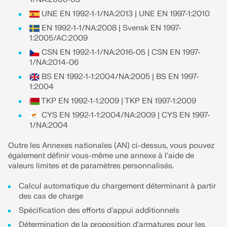
UNE EN 1992-1-1/NA:2013 | UNE EN 1997-1:2010
EN SAVOIR PLUS
EN 1992-1-1/NA:2008 | Svensk EN 1997-
1:2005/AC:2009
CSN EN 1992-1-1/NA:2016-05 | CSN EN 1997-
1/NA:2014-06
BS EN 1992-1-1:2004/NA:2005 | BS EN 1997-
1:2004
TKP EN 1992-1-1:2009 | TKP EN 1997-1:2009
CYS EN 1992-1-1:2004/NA:2009 | CYS EN 1997-
1/NA:2004
Outre les Annexes nationales (AN) ci-dessus, vous pouvez
également définir vous-même une annexe à l'aide de
valeurs limites et de paramètres personnalisés.
Outil de zone géographique
Calcul automatique du chargement déterminant à partir
des cas de charge
Le service en ligne Dlubal fournit des cartes de
Spécification des efforts d'appui additionnels
zones pour la détermination rapide des charges de
neige, des vitesses de vent et des données
Détermination de la proposition d'armatures pour les