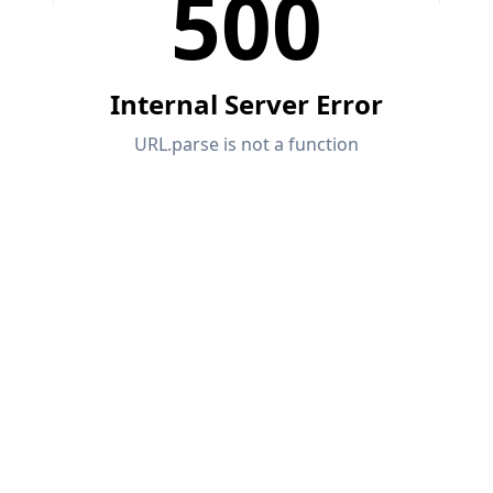
Documentation API
Index
Premiers pas
Applications
Objets de modèle
Abonnements & prix
Exemples
Analyse aux éléments finis pour les
assemblages en acier
Concevez et analysez des connexions en acier en
utilisant le CBFEM, conforme aux normes EN
1993‑1‑8 et AISC 360, entièrement intégré dans RFEM
6 pour des flux de travail structurels plus rapides et
plus précis.