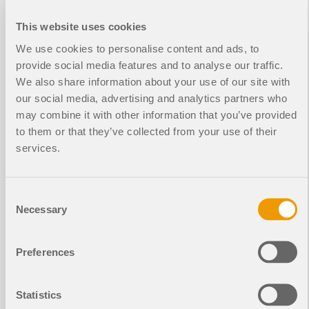
This website uses cookies
We use cookies to personalise content and ads, to
Cet article se concentre sur des aspects
provide social media features and to analyse our traffic.
spécifiques du calcul de structures à membrane
We also share information about your use of our site with
qui ont des exigences spécifiques telles que la
our social media, advertising and analytics partners who
recherche de forme et la génération de patrons de
may combine it with other information that you’ve provided
coupe. La recherche de formes précontraintes
appropriées et la génération de patrons de coupe
to them or that they’ve collected from your use of their
font partie intégrante de la conception de ces
services.
structures. Ce texte décrit brièvement deux
processus de base dans le calcul de structures à
membrane. L'objectif est d'illustrer leur nature
Consent
physique et de démontrer les conceptions
Necessary
Selection
individuelles à l'aide d'exemples.
Lire la suite
Preferences
Statistics
Influence de la rigidité en flexion des