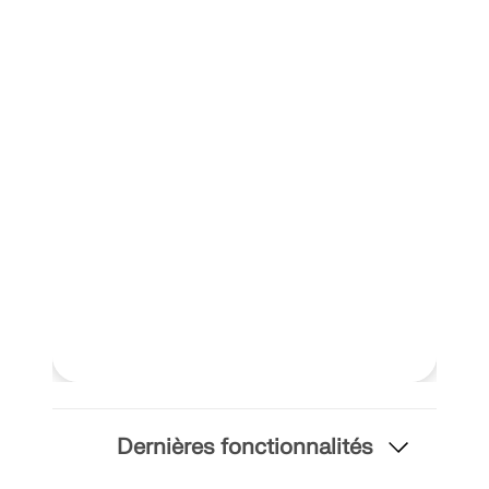
EN SAVOIR PLUS
Outil de zone géographique
Le service en ligne Dlubal fournit des cartes de zones
Dernières fonctionnalités
pour la détermination rapide des charges de neige,
des vitesses de vent et des données sismiques.