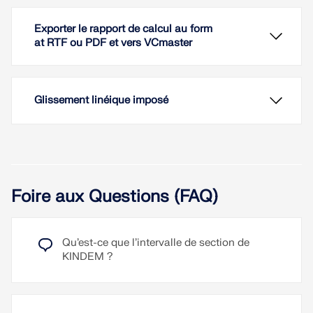
Exporter le rapport de calcul au form
at RTF ou PDF et vers VCmaster
Glissement linéique imposé
Foire aux Questions (FAQ)
Grâce à la visualisation photoréaliste du modèle
dans le rendu 3D, un contrôle immédiat est
toujours possible. Les couleurs d’affichage peuvent
Qu’est-ce que l’intervalle de section de
être librement ajustées et enregistrées séparément
KINDEM ?
pour l’écran et l’impression.
Pour les lignes supportées, des déplacements
linéiques imposés peuvent être définis dans RFEM.
Lire la suite
Cela permet, par exemple, de simuler des