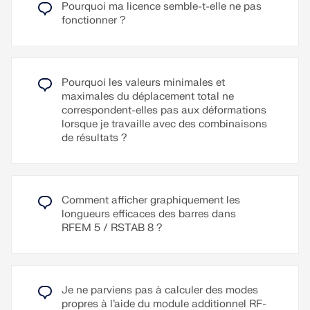
tassements de fondation.
Pourquoi ma licence semble-t-elle ne pas
Les résultats du rapport d'impression peuvent être
fonctionner ?
paramétrés dans différentes langues : allemand,
De plus, il est possible de définir des rotations
anglais, français, italien, espagnol, russe, tchèque,
imposées pour les lignes.
polonais, hongrois, slovaque, portugais et
néerlandais.
Lire la suite
Pourquoi les valeurs minimales et
D’autres langues peuvent être définies par
maximales du déplacement total ne
l’utilisateur.
correspondent-elles pas aux déformations
lorsque je travaille avec des combinaisons
Des textes supplémentaires peuvent être importés
de résultats ?
au format RTF. La numérotation des pages est
également configurable, permettant par exemple
d'utiliser des préfixes. De plus, le journal peut être
exporté sous forme de fichier RTF ou PDF ainsi
Comment afficher graphiquement les
que dans VCmaster.
longueurs efficaces des barres dans
RFEM 5 / RSTAB 8 ?
Lire la suite
Je ne parviens pas à calculer des modes
propres à l’aide du module additionnel RF-