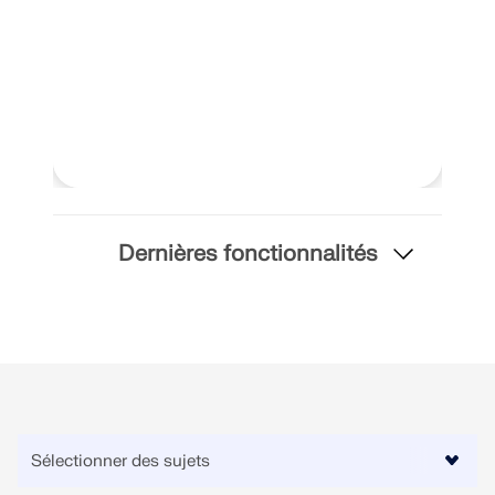
EN SAVOIR PLUS
Dernières fonctionnalités
Outil de zone géographique
Le service en ligne Dlubal fournit des cartes de
zones pour la détermination rapide des charges de
neige, des vitesses de vent et des données