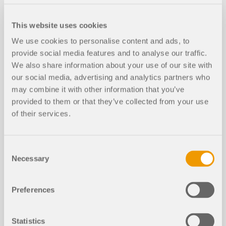
Durée:
00:35:14 min
This website uses cookies
We use cookies to personalise content and ads, to
provide social media features and to analyse our traffic.
We also share information about your use of our site with
our social media, advertising and analytics partners who
Modèles à télécharger
may combine it with other information that you’ve
provided to them or that they’ve collected from your use
461x
37x
of their services.
Bâtiment en béton armé de six étages
Consent
Necessary
Selection
Preferences
Statistics
Articles de la base de connaissance