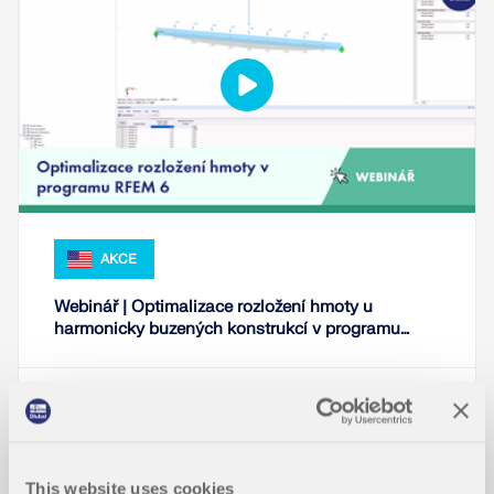
KONTROLOVAT ZATÍŽENÍ ZÓN
AKCE
Webinář | Optimalizace rozložení hmoty u
harmonicky buzených konstrukcí v programu
RFEM 6
Starší produkty
Trvání:
00:50:27 min
This website uses cookies