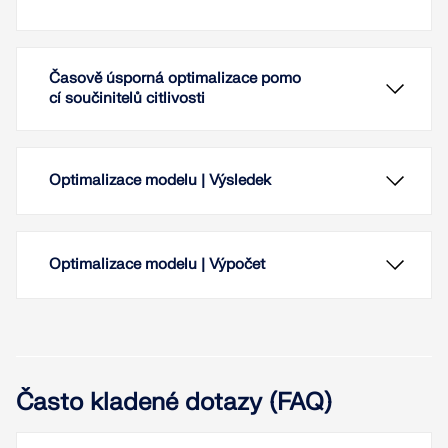
Časově úsporná optimalizace pomo
cí součinitelů citlivosti
Optimalizace modelu | Výsledek
Optimalizace modelu | Výpočet
S pomocí faktorů citlivosti máte v přídavném
Často kladené dotazy (FAQ)
modulu Optimalizace & Odhad nákladů / CO₂
emisí k dispozici vícestupňový výpočetní postup,