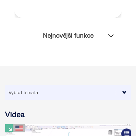
VÍCE INFORMACÍ
Nejnovější funkce
Nástroj Geo-zóny
Videa
Online služba Dlubal poskytuje mapy oblastí pro
rychlé stanovení sněhových zatížení, rychlostí větru
a seizmických údajů.