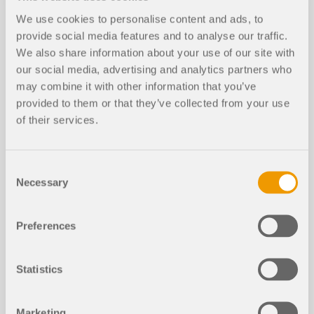
We use cookies to personalise content and ads, to
Modely ke stažení
provide social media features and to analyse our traffic.
We also share information about your use of our site with
our social media, advertising and analytics partners who
452x
37x
may combine it with other information that you’ve
provided to them or that they’ve collected from your use
Šestipodlažní železobetonová budova
of their services.
Consent
Necessary
Selection
Preferences
Články z databáze znalostí
Statistics
Odhad a optimalizace nákladů na zá
kladě minimálních nákladů v progra
mu RFEM 6
Marketing