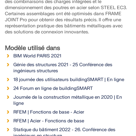
Rejoignez un leader mondial des logiciels
des combinaisons des charges intégrées et le
d'ingénierie et faites passer votre carrière à un
dimensionnement des poutres en acier selon STEEL EC3.
RWIND 3
CONTACTER LE SUPPORT
niveau supérieur.
Certaines assemblages ont été optimisés dans FRAME
OBTENIR DE L’ASSISTANCE
OBTENIR UNE VERSION GRATUITE
JOINT Pro pour obtenir des résultats précis. Il offre une
représentation pratique des bâtiments métalliques avec
Logiciel CFD pour souffleries numériques
DÉCOUVRIR LES OFFRES D’EMPLOI
des solutions de connexion innovantes.
En savoir plus
Modèle utilisé dans
BIM World PARIS 2021
Génie des structures 2021 - 25 Conférence des
ingénieurs structures
API Dlubal
18 journée des utilisateurs buildingSMART | En ligne
24 Forum en ligne de buildingSMART
Votre porte vers la modélisation paramétrique et
Journée de la construction métallique en 2020 | En
l’automatisation
ligne
RFEM | Fonctions de base - Acier
Découvrir l’API
RFEM | Acier - Fonctions de base
Statique du bâtiment 2022 - 26. Conférence des
ingénieurs en structure