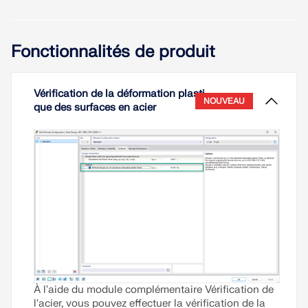
assemblage en acier telles qu’implémentés dans
RFEM pour l’analyse des platines d’about
débordantes épaisses et des multiples boulons par
Fonctionnalités de produit
rangée. Le comportement de a structure et la
performance de ces assemblages sont évalués par
rapport aux dispositions de conception de
l’Eurocode 3 (EC-3) et comparés à un modèle
Vérification de la déformation plasti
NOUVEAU
ROFEM (Research-Oriented Finite Element Model),
que des surfaces en acier
qui a été préalablement validé par des essais
expérimentaux.
Lire la suite
À l'aide du module complémentaire Vérification de
l'acier, vous pouvez effectuer la vérification de la