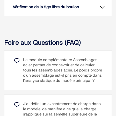
Vérification de la tige libre du boulon
Dans le module complémentaire Assemblages
Foire aux Questions (FAQ)
acier, des ancrages avec crochet encastrés et des
goujons à tête sont également disponibles en plus
des ancrages simples. Les vérifications
Le module complémentaire Assemblages
correspondantes selon l'Eurocode 3 et l'AISC 360
acier permet de concevoir et de calculer
sont également effectuées pour ces ancrages.
Dans le module Vérification de l'acier, vous pouvez
tous les assemblages acier. Le poids propre
déterminer la température critique de l'acier pour le
Voir la vidéo explicative
d’un assemblage est-il pris en compte dans
dimensionnement au feu des constructions en
l’analyse statique du modèle principal ?
acier selon la méthode EN 1993-1-2, 4.2.4(2) pour
Lire la suite
la vérification de la section.
Le module complémentaire Assemblages acier
Voir la vidéo explicative
permet le vérification de la tige libre des boulons
traversants dans les assemblages de sections
creuses conformément aux normes AISC 360 et EN
Lire la suite
J'ai défini un excentrement de charge dans
1993.
le modèle, de manière à ce que la charge
s’applique sur la semelle supérieure de la