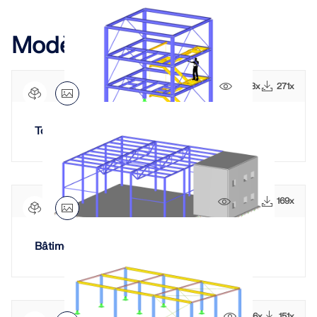
EN SAVOIR PLUS
Modèles associés
3923x
271x
Tour en acier avec escalier
5804x
169x
Bâtiment en acier et béton armé
Outil de zone géographique
Le service en ligne Dlubal fournit des cartes de
zones pour la détermination rapide des charges de
neige, des vitesses de vent et des données
3516x
151x