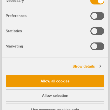
Necessary
Selection
Preferences
Cet article technique a pour objectif de vous
apprendre comment fonctionne l’optimisation des
Statistics
sections à l’état limite de service dans RFEM 6 et
RSTAB 9 dans les modules complémentaires.
Marketing
Lire la suite
Show details
Vérification de l’application locale de
NOUVEAU
la charge selon l’EN 1993-1-3
Allow all cookies
Allow selection
Limite de déformation plastique d’un
NOUVEAU
e structure en acier
Use necessary cookies only