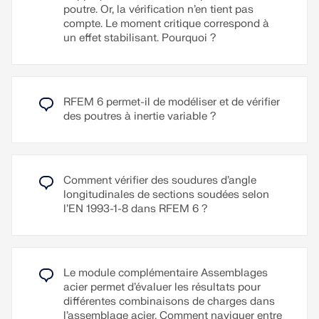
Lorsque l’option « Vérification de la tige libre du
poutre. Or, la vérification n’en tient pas
boulon traversant » est activée, la capacité
compte. Le moment critique correspond à
portante du boulon traversant est déterminée selon
un effet stabilisant. Pourquoi ?
l’équation J7-1 de l’AISC 360. Il est alors traité
comme une tige traversant complètement une
élément HSS non renforcé. De plus, la résistance à
l’arrachement est vérifiée conformément à la clause
RFEM 6 permet-il de modéliser et de vérifier
J3.11b de l’AISC.
des poutres à inertie variable ?
Lire la suite
Comment vérifier des soudures d’angle
longitudinales de sections soudées selon
l’EN 1993-1-8 dans RFEM 6 ?
Le module complémentaire Assemblages
acier permet d’évaluer les résultats pour
différentes combinaisons de charges dans
l’assemblage acier. Comment naviguer entre