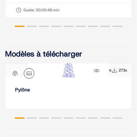
sismiques.
Durée:
00:00:48 min
ZONES DE CHARGE
Modèles à télécharger
2499x
273x
Pylône
Versions précédentes