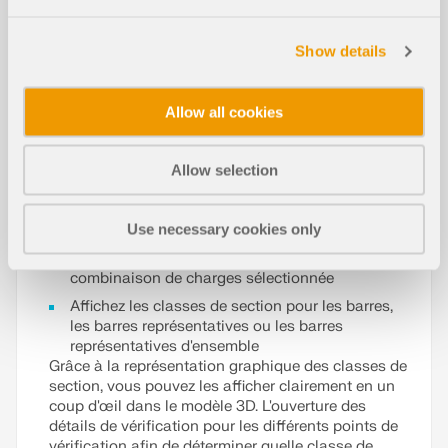
dépend des efforts internes agissants.
Grâce à différentes options d’affichage, vous
Show details
pouvez contrôler l’affichage graphique des
résultats des classes de section de manière
personnalisée :
Allow all cookies
Choisissez entre différents types d’affichage («
Bicolore », « Avec diagramme », « Sans
Allow selection
diagramme », « Section en couleur »)
Affichez les classes de section soit comme
Use necessary cookies only
enveloppe pour toutes les combinaisons de
charges, soit individuellement pour une
combinaison de charges sélectionnée
Affichez les classes de section pour les barres,
les barres représentatives ou les barres
représentatives d'ensemble
Grâce à la représentation graphique des classes de
section, vous pouvez les afficher clairement en un
coup d'œil dans le modèle 3D. L'ouverture des
détails de vérification pour les différents points de
vérification afin de déterminer quelle classe de