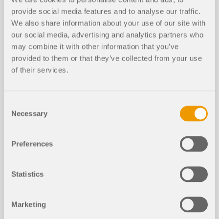
Lire la suite
provide social media features and to analyse our traffic.
We also share information about your use of our site with
our social media, advertising and analytics partners who
may combine it with other information that you’ve
provided to them or that they’ve collected from your use
of their services.
Consent
Necessary
Selection
La classe de section peut être affichée comme
grandeur de résultat graphique.
Preferences
Cette fonctionnalité est disponible pour toutes les
normes de vérification des modules
complémentaires Vérification de l’acier et
Statistics
Vérification de l'aluminium.
La classification de section est effectuée dans le
cadre de la vérification de l’acier ou de l'aluminium
en chaque point x et peut donc varier sur la
Marketing
longueur de la barre. De plus, la classe de section