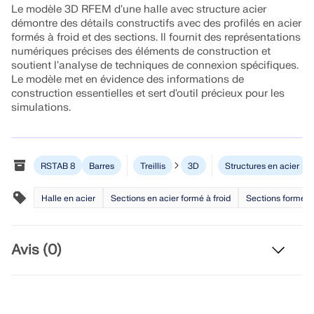
Rejoignez un leader mondial des logiciels
Le modèle 3D RFEM d'une halle avec structure acier
d'ingénierie et faites passer votre carrière à un
RWIND 3
démontre des détails constructifs avec des profilés en acier
CONTACTER LE SUPPORT
niveau supérieur.
OBTENIR DE L’ASSISTANCE
OBTENIR UNE VERSION GRATUITE
formés à froid et des sections. Il fournit des représentations
numériques précises des éléments de construction et
soutient l'analyse de techniques de connexion spécifiques.
Logiciel CFD pour souffleries numériques
DÉCOUVRIR LES OFFRES D’EMPLOI
Le modèle met en évidence des informations de
construction essentielles et sert d'outil précieux pour les
En savoir plus
simulations.
RSTAB 8
Barres
Treillis
3D
Structures en acier
API Dlubal
Halle en acier
Sections en acier formé à froid
Sections formées 
Votre porte vers la modélisation paramétrique et
l’automatisation
Avis (0)
Découvrir l’API