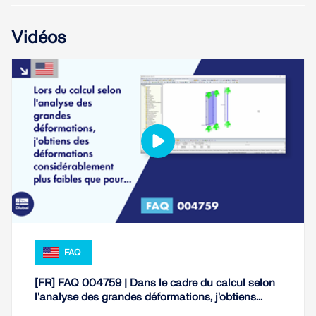
EN SAVOIR PLUS
Vidéos
FAQ
Outil de zone géographique
Le service en ligne Dlubal fournit des cartes de
[FR] FAQ 004759 | Dans le cadre du calcul selon
zones pour la détermination rapide des charges de
l'analyse des grandes déformations, j'obtiens...
neige, des vitesses de vent et des données