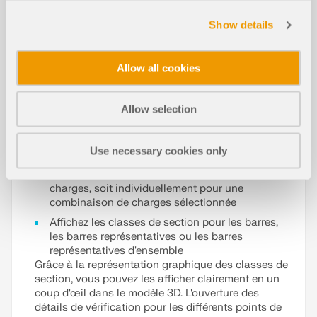
dépend des efforts internes agissants.
Show details
Grâce à différentes options d’affichage, vous
pouvez contrôler l’affichage graphique des
Allow all cookies
résultats des classes de section de manière
personnalisée :
Allow selection
Choisissez entre différents types d’affichage («
Bicolore », « Avec diagramme », « Sans
diagramme », « Section en couleur »)
Use necessary cookies only
Affichez les classes de section soit comme
enveloppe pour toutes les combinaisons de
charges, soit individuellement pour une
combinaison de charges sélectionnée
Affichez les classes de section pour les barres,
les barres représentatives ou les barres
représentatives d'ensemble
Grâce à la représentation graphique des classes de
section, vous pouvez les afficher clairement en un
coup d'œil dans le modèle 3D. L'ouverture des
détails de vérification pour les différents points de