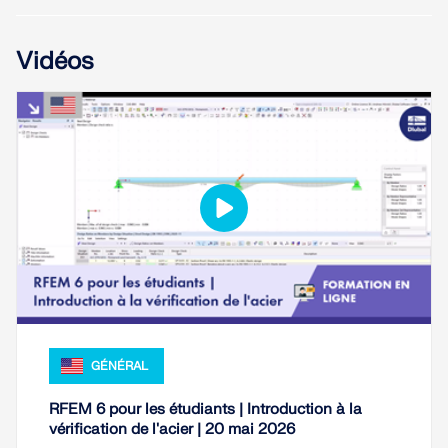
EN SAVOIR PLUS
Vidéos
Outil de zone géographique
GÉNÉRAL
Le service en ligne Dlubal fournit des cartes de
RFEM 6 pour les étudiants | Introduction à la
zones pour la détermination rapide des charges de
vérification de l'acier | 20 mai 2026
neige, des vitesses de vent et des données