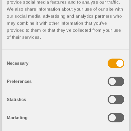
provide social media features and to analyse our traffic.
Lire la suite
We also share information about your use of our site with
our social media, advertising and analytics partners who
may combine it with other information that you’ve
provided to them or that they’ve collected from your use
of their services.
Consent
Necessary
Selection
La classe de section peut être affichée comme
Preferences
grandeur de résultat graphique.
Cette fonctionnalité est disponible pour toutes les
normes de vérification des modules
Statistics
complémentaires Vérification de l’acier et
Vérification de l'aluminium.
La classification de section est effectuée dans le
Marketing
cadre de la vérification de l’acier ou de l'aluminium
en chaque point x et peut donc varier sur la
longueur de la barre. De plus, la classe de section