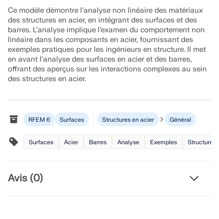
Rejoignez un leader mondial des logiciels
Ce modèle démontre l'analyse non linéaire des matériaux
d'ingénierie et faites passer votre carrière à un
RWIND 3
des structures en acier, en intégrant des surfaces et des
CONTACTER LE SUPPORT
niveau supérieur.
OBTENIR DE L’ASSISTANCE
OBTENIR UNE VERSION GRATUITE
barres. L'analyse implique l'examen du comportement non
linéaire dans les composants en acier, fournissant des
Logiciel CFD pour souffleries numériques
DÉCOUVRIR LES OFFRES D’EMPLOI
exemples pratiques pour les ingénieurs en structure. Il met
en avant l'analyse des surfaces en acier et des barres,
offrant des aperçus sur les interactions complexes au sein
En savoir plus
des structures en acier.
RFEM 6
Surfaces
Structures en acier
Général
API Dlubal
Surfaces
Acier
Barres
Analyse
Exemples
Structures 
Votre porte vers la modélisation paramétrique et
l’automatisation
Avis (0)
Découvrir l’API