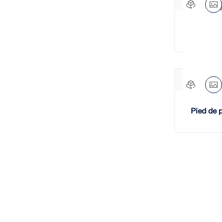
3D
EN 1993-1-8
Structures légères en bois
EN 1991-1-3
Bâtiment
Autres
Eurocode 1
Contreventements
Eurocode 2
Autres
Eurocode 3
Sphères
ASCE/SEI 7-16 | ASCE/SEI 7-22
Radiale
Eurocode 5
Charpentes de toitures
Pied de 
Eurocode 6
2D
Eurocode 7
3D
AISC 360
Grillages de poutres
Eurocode 8
Cartésien
ANSI/AISC 360
Surfaces
Eurocode 9
Formes de base
EN 1995-1-1
Porte-à-faux