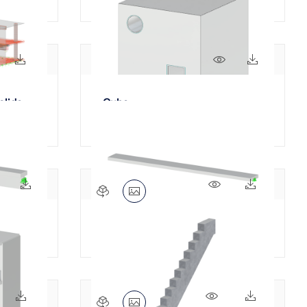
53x
107x
182x
17x
olide
Cube
559x
51x
492x
36x
Poutre à deux travées
149x
158x
1037x
59x