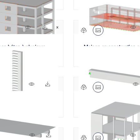
1041x
344x
3
 en béton à plusieurs
Maison en construction s
ACI 318-19
574x
55x
 de plusieurs étages
Poutre à travée simple
760x
71x
1