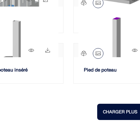
 en béton armé
Plancher nervuré bidirect
730x
52x
poteau inséré
Pied de poteau
CHARGER PLUS