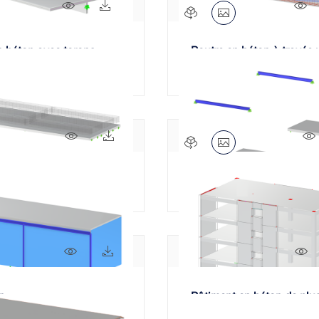
569x
102x
11
n béton avec torons
Poutre en béton à travée 
 T
avec câbles précontraints
435x
74x
ucture de pont
Barres et surfaces
390x
45x
5
n
Bâtiment en béton de plu
étages | ACI 318-19 et TD