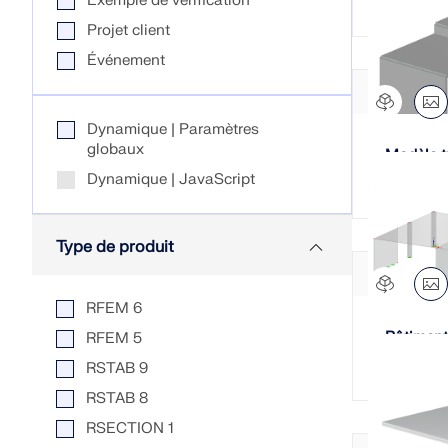
Exemple de vérification
Projet client
Événement
EN SAVOIR PLUS
Dynamique | Paramètres
globaux
Modèle tu
Versions précédentes
béton et 
Dynamique | JavaScript
Type de produit
RFEM 6
Bâtiment
RFEM 5
318-19 
RSTAB 9
RSTAB 8
RSECTION 1