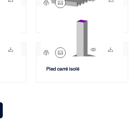
ionnel
Dalle nervurée unidirectionnelle
674x
36x
1298x
327x
Pied carré isolé