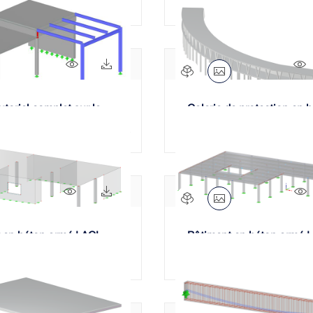
ZONES DE CHARGE
314x
63x
toriel complet sur le
Galerie de protection en 
l’acier (USA)
armé
349x
63x
 en béton armé | ACI
Bâtiment en béton armé |
Poinçonnement
de calcul selon ACI 318-1