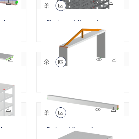
60x
387x
561x
202x
unique
Structure en béton armé
312x
25x
331x
41x
Cadre en béton armé
62x
205x
441x
79x
sieurs
Poutre en béton armé
A