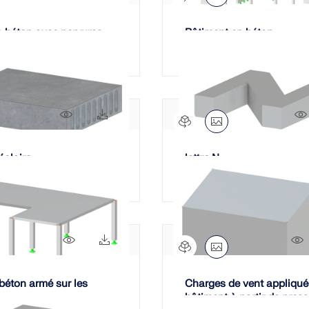
n béton avec nervures
Bâtiment en béton
1122x
135x
éolaire
lettre N
752x
60x
 béton armé sur les
Charges de vent appliqué
bâtiment à partir de pres