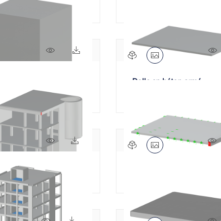
expérimentales
486x
10x
Dalle en béton armé
814x
121x
 en béton armé
Dalle en béton armé
1122x
267x