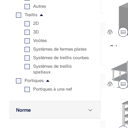
Autres
Treillis
2D
3D
Voûtes
Cube
Systèmes de fermes plates
Systèmes de treillis courbes
Systèmes de treillis
spatiaux
Portiques
Portiques à une nef
Portiques à plusieurs nefs
Bâtiment
Closed Frames
Norme
Portiques à inertie variable
Salles
Eurocode 0