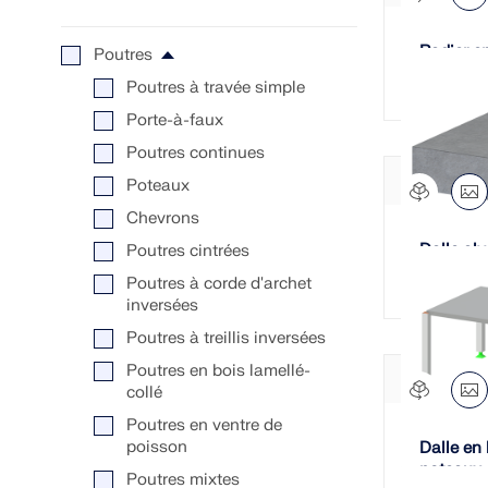
Radier e
Poutres
Poutres à travée simple
Porte-à-faux
Poutres continues
Poteaux
Chevrons
Dalle alv
Poutres cintrées
Poutres à corde d'archet
inversées
Poutres à treillis inversées
Poutres en bois lamellé-
collé
Poutres en ventre de
poisson
Dalle en
poteaux
Poutres mixtes