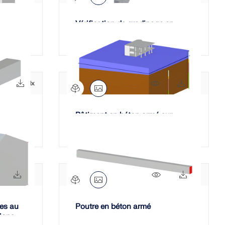
Vérification de gradinage en
béton
427x
11x
567x
105x
Bâtiment en béton armé sur
modèle de sol
525x
62x
604x
30x
es au
Poutre en béton armé
sions