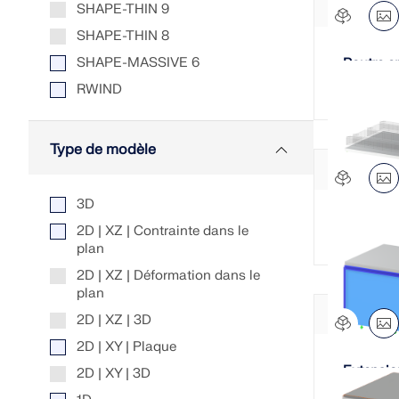
SHAPE-THIN 9
SHAPE-THIN 8
SHAPE-MASSIVE 6
Poutre e
profil en
RWIND
Type de modèle
3D
Superstr
2D | XZ | Contrainte dans le
plan
2D | XZ | Déformation dans le
plan
2D | XZ | 3D
2D | XY | Plaque
Extensio
2D | XY | 3D