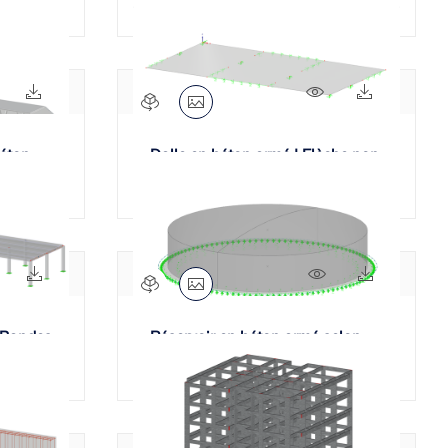
422x
34x
471x
60x
béton
Dalle en béton armé | Flèche non
linéaire ACI 318
479x
73x
316x
72x
 Bandes
Réservoir en béton armé selon
9
l’Eurocode 2