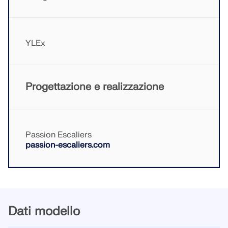
SCOPRI DI PIÙ
YLEx
Progettazione e realizzazione
Passion Escaliers
passion-escaliers.com
Geo-Zone Tool
Il servizio online Dlubal fornisce mappe delle zone
per la rapida determinazione dei carichi da neve,
Dati modello
delle velocità del vento e dei dati sismici.