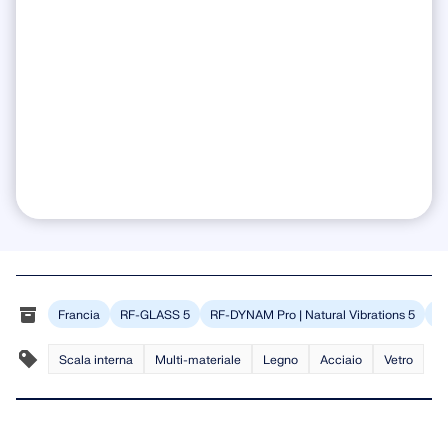
Francia
RF-GLASS 5
RF-DYNAM Pro | Natural Vibrations 5
St
Scala interna
Multi-materiale
Legno
Acciaio
Vetro