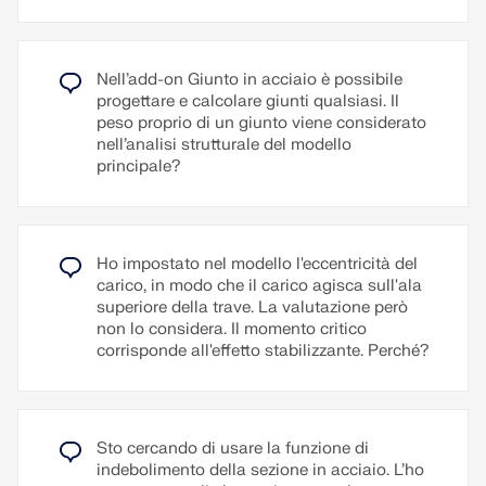
verifica viene eseguita per modelli di materiale con
Capitolo F4 (Sezione 5b) della ANSI/AISC 341-22.
comportamento plastico (ad es. Isotropo | Plastico
(Superfici/Solidi) ed è disponibile per tutte le
Nell’add-on Collegamenti in acciaio è possibile
Leggi di più
norme.
quotare automaticamente piastre di testa, piastre
Nell’add-on Giunto in acciaio è possibile
Per il video esplicativo
di base e collegamenti piastra-piastra. La
progettare e calcolare giunti qualsiasi. Il
quotatura automatica può essere attivata nel
peso proprio di un giunto viene considerato
navigatore espandibile a destra. Le catene di quote
Leggi di più
nell’analisi strutturale del modello
generate possono essere eliminate e spostate.
principale?
Leggi di più
Ho impostato nel modello l'eccentricità del
carico, in modo che il carico agisca sull'ala
superiore della trave. La valutazione però
non lo considera. Il momento critico
corrisponde all'effetto stabilizzante. Perché?
Sto cercando di usare la funzione di
indebolimento della sezione in acciaio. L’ho