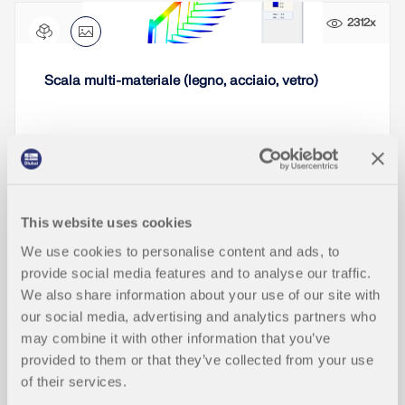
2312x
Scala multi-materiale (legno, acciaio, vetro)
This website uses cookies
Articoli tecnici della Knowledge Base
We use cookies to personalise content and ads, to
provide social media features and to analyse our traffic.
We also share information about your use of our site with
Ottimizzazione della sezione nello st
NUOVO
our social media, advertising and analytics partners who
ato limite di esercizio
may combine it with other information that you’ve
provided to them or that they’ve collected from your use
of their services.