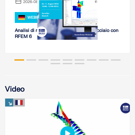
2026-08-11
WEBINAR
Analisi di rigidezza di collegamenti in acciaio con
RFEM 6
Video