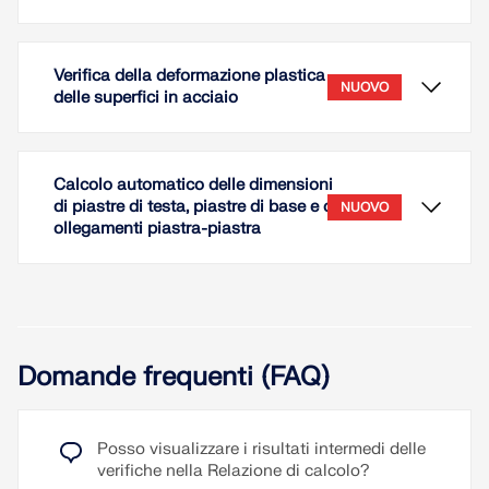
Verifica della deformazione plastica
NUOVO
delle superfici in acciaio
Calcolo automatico delle dimensioni
di piastre di testa, piastre di base e c
NUOVO
ollegamenti piastra-piastra
Per il tipo di asta 'Montante stabilizzato a
instabilità (Buckling-Restrained Brace)', per la
verifica acciaio secondo AISC 360 è disponibile la
Domande frequenti (FAQ)
configurazione sismica 'BRBF (Buckling Restrained
Con l'ausilio dell'add-on Verifica acciaio, è
Braced Frames)'.
possibile eseguire la verifica della deformazione
plastica delle superfici. Il valore limite per la
Per questa configurazione sismica, è possibile
Posso visualizzare i risultati intermedi delle
deformazione plastica massima ammissibile può
definire componenti sismici del tipo "Montante" che
verifiche nella Relazione di calcolo?
essere adattato nella Configurazione SLU. La
includono la verifica assiale BRB secondo il