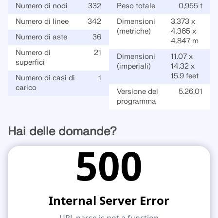
Numero di nodi
332
Peso totale
0,955 t
VERIFICA DELLE ZONE DI CARICO
Numero di linee
342
Dimensioni
3.373 x
(metriche)
4.365 x
Numero di aste
36
4.847 m
Numero di
21
Dimensioni
11.07 x
superfici
(imperiali)
14.32 x
15.9 feet
Numero di casi di
1
carico
Versione del
5.26.01
programma
Hai delle domande?
Prodotti obsoleti