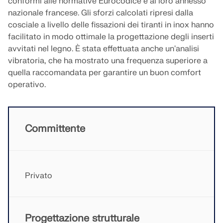
conformi alle normative Eurocodice e al loro annesso
API Documentation
nazionale francese. Gli sforzi calcolati ripresi dalla
cosciale a livello delle fissazioni dei tiranti in inox hanno
Indice
facilitato in modo ottimale la progettazione degli inserti
Introduzione
avvitati nel legno. È stata effettuata anche un'analisi
vibratoria, che ha mostrato una frequenza superiore a
Applicazioni
quella raccomandata per garantire un buon comfort
Oggetti del modello
operativo.
Abbonamenti e prezzi
Esempi
Committente
FEM per collegamenti in acciaio
Progetta e analizza giunti in acciaio utilizzando
Privato
CBFEM, conforme a EN 1993‑1‑8 e AISC 360,
completamente integrato in RFEM 6 per flussi di
lavoro strutturali più veloci e precisi.
Progettazione strutturale