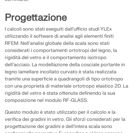
Unisciti a un leader globale nel software di
RICEVI ASSISTENZA
ingegneria e porta la tua carriera a nuovi livelli.
COLLEGARSI CON L'ASSISTENZA
OTTIENI LICENZA GRATUITA
Progettazione
RWIND 3
SCOPRI LE POSIZIONI APERTE
I calcoli sono stati eseguiti dall'ufficio studi YLEx
Software CFD per la galleria del vento digitale
utilizzando il software di analisi agli elementi finiti
RFEM. Nell'analisi globale della scala sono stati
Per maggiori informazioni
considerati i comportamenti ortotropi del legno, la
rigidità del vetro e il comportamento isotropo
dell'acciaio. La modellazione della cosciale portante in
legno lamellare incollato curvato è stata realizzata
tramite una superficie a quadrangoli di tipo ortotropo
API Dlubal
con una proprietà di materiale ortotropo elastico 2D. La
rigidità del vetro è stata ottenuta definendo la sua
La vostra porta verso la modellazione parametrica e
composizione nel modulo RF-GLASS.
l'automazione
Questo modulo è stato utilizzato per il calcolo e la
Scopri l'API
verifica dei gradini in vetro. Gli sforzi considerati per la
progettazione dei gradini e dell'intera scala sono