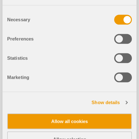
Consent
Necessary
Selection
Preferences
Statistics
In questo articolo tecnico imparerai come funziona
l'ottimizzazione delle sezioni all'interno degli add-
Marketing
on di verifica per lo stato limite di esercizio in
RFEM 6 e RSTAB 9.
Leggi di più
Show details
Allow all cookies
Studio parametrico mediante Dlubal
NUOVO
API