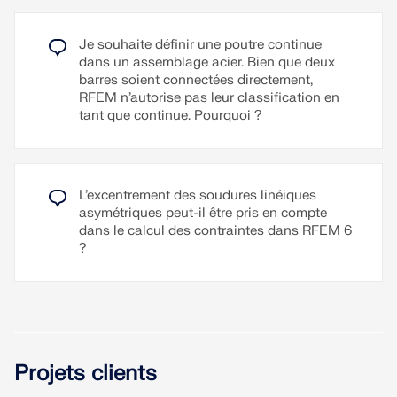
supplémentaire. Plusieurs types de charges sont
possibles, comme des charges concentrées,
Lire la suite
linéiques, trapézoïdales et autres.
Je souhaite définir une poutre continue
dans un assemblage acier. Bien que deux
Les charges peuvent être appliquées dans les
barres soient connectées directement,
directions locale ou globale. L'application de la
RFEM n’autorise pas leur classification en
charge peut être faite selon la vraie longueur de
tant que continue. Pourquoi ?
barre ou bien selon la projection dans la direction
globale.
Lire la suite
L’excentrement des soudures linéiques
asymétriques peut-il être pris en compte
dans le calcul des contraintes dans RFEM 6
?
Projets clients