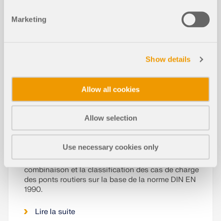
démarche est possible dans RFEM 6 grâce au
module complémentaire Analyse des phases de
Marketing
construction (CSA).
Lire la suite
Show details
Allow all cookies
Allow selection
Use necessary cookies only
La norme EN 1991-2:2003 est implémentée dans
RFEM et RSTAB pour les assistants de
combinaison et la classification des cas de charge
des ponts routiers sur la base de la norme DIN EN
1990.
Lire la suite