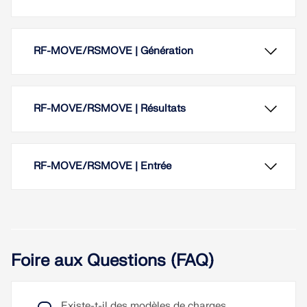
RF-MOVE/RSMOVE | Génération
Plusieurs cas de charge peuvent être créés en un
clic. Les numéros des cas de charge et des
RF-MOVE/RSMOVE | Résultats
combinaisons de résultats générés sont affichés à
titre informatif.
Lire la suite
RF-MOVE/RSMOVE | Entrée
Foire aux Questions (FAQ)
Existe-t-il des modèles de charges