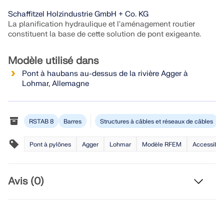
Rejoignez un leader mondial des logiciels
d'ingénierie et faites passer votre carrière à un
Schaffitzel Holzindustrie GmbH + Co. KG
RWIND 3
CONTACTER LE SUPPORT
niveau supérieur.
OBTENIR DE L’ASSISTANCE
OBTENIR UNE VERSION GRATUITE
La planification hydraulique et l'aménagement routier
constituent la base de cette solution de pont exigeante.
Logiciel CFD pour souffleries numériques
DÉCOUVRIR LES OFFRES D’EMPLOI
Modèle utilisé dans
En savoir plus
Pont à haubans au-dessus de la rivière Agger à
Lohmar, Allemagne
RSTAB 8
Barres
Structures à câbles et réseaux de câbles
API Dlubal
Pont à pylônes
Agger
Lohmar
Modèle RFEM
Accessibili
Votre porte vers la modélisation paramétrique et
l’automatisation
Avis (0)
Découvrir l’API