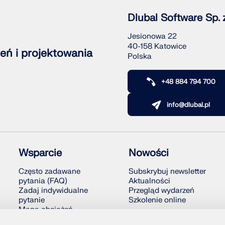
Dlubal Software Sp. z
Jesionowa 22
40-158 Katowice
eń i projektowania
Polska
+48 884 794 700
info@dlubal.pl
Wsparcie
Nowości
Często zadawane
Subskrybuj newsletter
pytania (FAQ)
Aktualności
Zadaj indywidualne
Przegląd wydarzeń
pytanie
Szkolenie online
Mapa obciążeń
śniegiem, wiatrem i