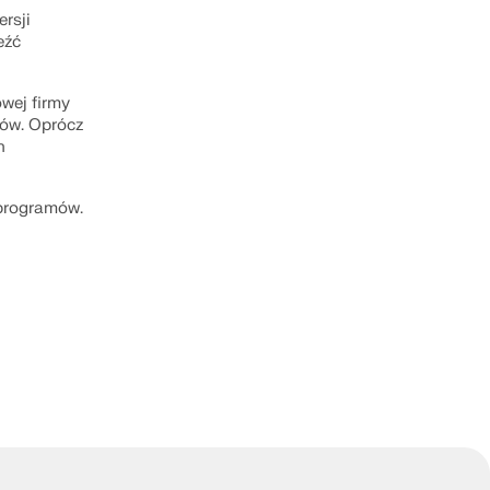
rsji
eźć
IĄŻEŃ
owej firmy
ków. Oprócz
h
 programów.