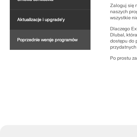
Zaloguj się 
naszych pro
wszystkie nie
Aktualizacje i upgrade'y
DOWIEDZ SIĘ WIĘCEJ
Dlaczego Ext
Dlubal, któr
Poprzednie wersje programów
dostępu do p
przydatnych 
Przestarzałe produkty
Po prostu za