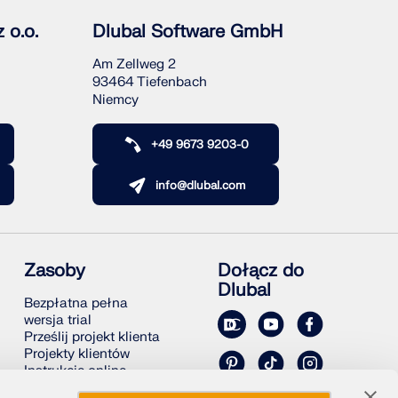
 o.o.
Dlubal Software GmbH
Am Zellweg 2
93464 Tiefenbach
Niemcy
+49 9673 9203-0
info@dlubal.com
Zasoby
Dołącz do
Dlubal
Bezpłatna pełna
wersja trial
Prześlij projekt klienta
Projekty klientów
Instrukcje online