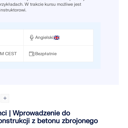
rzykładach. W trakcie kursu możliwe jest
nstruktorowi.
IĄŻEŃ
Angielski
 PM CEST
Bezpłatnie
ci | Wprowadzenie do
onstrukcji z betonu zbrojonego