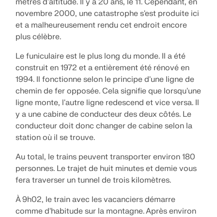
DÉCOUVRIR LES MODÈLES
PREMIERS PAS
mètres d'altitude. Il y a 20 ans, le 11. Cependant, en
Modules complémentaires
de l'ingénierie. Expérimentez l'innovation, la
novembre 2000, une catastrophe s'est produite ici
VOIR NOS CLIENTS
croissance et des défis passionnants.
et a malheureusement rendu cet endroit encore
Analyses supplémentaires
API Dlubal
SE CONNECTER
plus célèbre.
Analyse dynamique
VOS OPPORTUNITÉS DE CARRIÈRE
Le nouveau service API Dlubal (gRPC) vous fournit
Le funiculaire est le plus long du monde. Il a été
une interface flexible pour le logiciel d'analyse
Solutions spéciales
CRÉER UN COMPTE
construit en 1972 et a entièrement été rénové en
structurelle basée sur Python et C#, avec un accès
Vérification
Libérez le pouvoir de l’innovation
direct à l'ensemble de la gamme de produits Dlubal.
1994. Il fonctionne selon le principe d'une ligne de
chemin de fer opposée. Cela signifie que lorsqu'une
Trouver rapidement des réponses
Découvrez des outils et améliorations de pointe
ligne monte, l'autre ligne redescend et vice versa. Il
conçus pour optimiser votre flux de travail en
DÉBUTER AVEC L’API
Trouvez des réponses rapides aux questions
ingénierie.
y a une cabine de conducteur des deux côtés. Le
courantes concernant Dlubal Software. Recherchez
conducteur doit donc changer de cabine selon la
Français
RSECTION 1
ou filtrez des centaines de FAQ pour résoudre les
station où il se trouve.
problèmes en un rien de temps.
DÉCOUVRIR LES NOUVELLES FONCTIONNALITÉS
Espace Dlubal
Logiciel de calcul de structure gratuit
Calculs de section utilisateurs
Au total, le trains peuvent transporter environ 180
VOIR LA FAQ
pour les étudiants
personnes. Le trajet de huit minutes et demie vous
Obtenez de l'aide d'experts quand vous en avez
Rencontrez les experts
fera traverser un tunnel de trois kilomètres.
En savoir plus
besoin. Profitez de l'assistance IA gratuite, du
Des milliers d'étudiants dans le monde bénéficient
Nos ingénieurs dédiés sont là pour vous aider avec
support par email, des webinaires en direct et des
déjà des logiciels Dlubal. Profitez d'un accès gratuit,
À 9h02, le train avec les vacanciers démarre
la modélisation, la conception et les défis
Trouvez l’emploi de vos rêves
services premium pour les utilisateurs du contrat de
de formations et du soutien d'experts tout au long de
techniques—à tout moment, n'importe où.
comme d'habitude sur la montagne. Après environ
service Pro.
vos études.