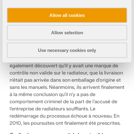
été acquittés. Le processus de preuve fournit un
soulagement complet. Au total, les proches
Allow all cookies
reçoivent une indemnité de 13,9 millions d'euros.
Cela équivaut à environ 30 000 euros par
personne.
Allow selection
La décision de justice a été contestée à plusieurs
Use necessary cookies only
reprises. Le ministère public de Heilbronn a donc
de nouveau annulé l'ensemble de l'accident. Ils ont
également découvert qu'il y avait une marque de
contrôle non valide sur le radiateur, que la livraison
n'était pas arrivée dans son emballage d'origine et
sans les manuels. Néanmoins, ils arrivent finalement
à la même conclusion qu'il n'y a pas de
comportement criminel de la part de l'accusé de
l'entreprise de radiateurs soufflants. Le
redémarrage du processus échoue à nouveau. En
2010, les poursuites ont finalement été prescrites.