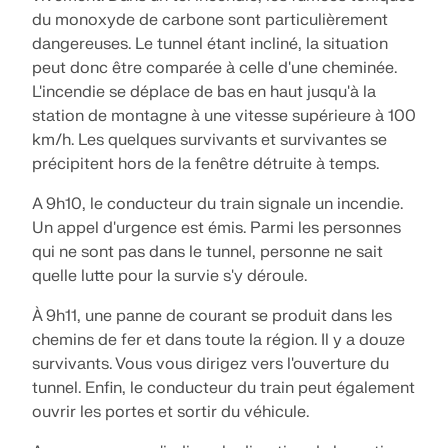
Documentation API
du monoxyde de carbone sont particulièrement
Index
dangereuses. Le tunnel étant incliné, la situation
peut donc être comparée à celle d'une cheminée.
Premiers pas
L'incendie se déplace de bas en haut jusqu'à la
Applications
station de montagne à une vitesse supérieure à 100
Objets de modèle
km/h. Les quelques survivants et survivantes se
précipitent hors de la fenêtre détruite à temps.
Abonnements & prix
Exemples
A 9h10, le conducteur du train signale un incendie.
Un appel d'urgence est émis. Parmi les personnes
qui ne sont pas dans le tunnel, personne ne sait
quelle lutte pour la survie s'y déroule.
Analyse aux éléments finis pour les
À 9h11, une panne de courant se produit dans les
assemblages en acier
chemins de fer et dans toute la région. Il y a douze
Concevez et analysez des connexions en acier en
survivants. Vous vous dirigez vers l'ouverture du
utilisant le CBFEM, conforme aux normes EN
tunnel. Enfin, le conducteur du train peut également
1993‑1‑8 et AISC 360, entièrement intégré dans
ouvrir les portes et sortir du véhicule.
RFEM 6 pour des flux de travail structurels plus
rapides et plus précis.