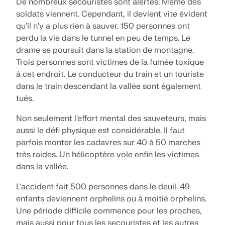
De nombreux secouristes sont alertés. Même des
sismiques.
soldats viennent. Cependant, il devient vite évident
qu'il n'y a plus rien à sauver. 150 personnes ont
ZONES DE CHARGE
perdu la vie dans le tunnel en peu de temps. Le
drame se poursuit dans la station de montagne.
Trois personnes sont victimes de la fumée toxique
à cet endroit. Le conducteur du train et un touriste
dans le train descendant la vallée sont également
tués.
Non seulement l'effort mental des sauveteurs, mais
aussi le défi physique est considérable. Il faut
parfois monter les cadavres sur 40 à 50 marches
très raides. Un hélicoptère vole enfin les victimes
dans la vallée.
Versions précédentes
L'accident fait 500 personnes dans le deuil. 49
enfants deviennent orphelins ou à moitié orphelins.
Une période difficile commence pour les proches,
mais aussi pour tous les secouristes et les autres