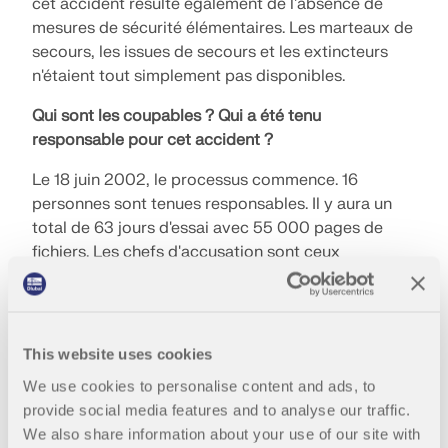
cet accident résulte également de l'absence de
mesures de sécurité élémentaires. Les marteaux de
secours, les issues de secours et les extincteurs
n'étaient tout simplement pas disponibles.
Qui sont les coupables ? Qui a été tenu
responsable pour cet accident ?
Le 18 juin 2002, le processus commence. 16
personnes sont tenues responsables. Il y aura un
total de 63 jours d'essai avec 55 000 pages de
fichiers. Les chefs d'accusation sont ceux
d'induction par négligence et de mise en danger du
public par négligence. Un fait « amusant » et très
difficile à comprendre est que les funiculaires
étaient considérés comme incombustibles. Il n'a
This website uses cookies
jamais brûlé auparavant. Cela correspond aux
We use cookies to personalise content and ads, to
normes autrichiennes. Au total, trois employés de la
provide social media features and to analyse our traffic.
Gletscherbahn Kaprun AG sont inculpés, à savoir le
We also share information about your use of our site with
directeur technique, le directeur principal des