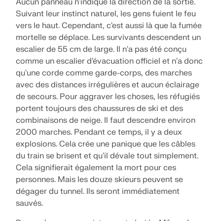
Aucun panneau n'indique la direction de la sortie.
Suivant leur instinct naturel, les gens fuient le feu
EN SAVOIR PLUS
vers le haut. Cependant, c'est aussi là que la fumée
mortelle se déplace. Les survivants descendent un
escalier de 55 cm de large. Il n'a pas été conçu
comme un escalier d'évacuation officiel et n'a donc
qu'une corde comme garde-corps, des marches
avec des distances irrégulières et aucun éclairage
de secours. Pour aggraver les choses, les réfugiés
portent toujours des chaussures de ski et des
combinaisons de neige. Il faut descendre environ
2000 marches. Pendant ce temps, il y a deux
explosions. Cela crée une panique que les câbles
du train se brisent et qu'il dévale tout simplement.
Cela signifierait également la mort pour ces
Outil de zone géographique
personnes. Mais les douze skieurs peuvent se
dégager du tunnel. Ils seront immédiatement
Le service en ligne Dlubal fournit des cartes de
sauvés.
zones pour la détermination rapide des charges de
neige, des vitesses de vent et des données