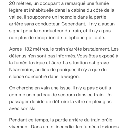
Rejoignez un leader mondial des logiciels
20 mètres, un occupant a remarqué une fumée
d'ingénierie et faites passer votre carrière à un
RWIND 3
légère et inhabituelle dans la cabine du côté de la
CONTACTER LE SUPPORT
niveau supérieur.
OBTENIR DE L’ASSISTANCE
OBTENIR UNE VERSION GRATUITE
vallée. Il soupçonne un incendie dans la partie
arrière sans conducteur. Cependant, il n'y a aucun
Logiciel CFD pour souffleries numériques
DÉCOUVRIR LES OFFRES D’EMPLOI
signal pour le conducteur du train, et il n'y a pas
non plus de réception de téléphone portable.
En savoir plus
Après 1132 mètres, le train s'arrête brutalement. Les
détenus n'en sont pas informés. Vous êtes exposé à
la fumée toxique et âcre. La situation est grave.
Néanmoins, au lieu de paniquer, il n'y a que du
API Dlubal
silence concentré dans le wagon.
On cherche en vain une issue. Il n'y a pas d'outils
Votre porte vers la modélisation paramétrique et
comme un marteau de secours dans ce train. Un
l’automatisation
passager décide de détruire la vitre en plexiglas
avec son ski.
Découvrir l’API
Pendant ce temps, la partie arrière du train brûle
vivement. Dans un tel incendie, les fumées toxiques