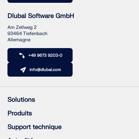
Dlubal Software GmbH
Am Zellweg 2
93464 Tiefenbach
Allemagne
+49 9673 9203-0
info@dlubal.com
Solutions
Structures en béton armé
Produits
Structures acier
Structures en bois
RFEM 6
Support technique
Assemblages acier
RSTAB 9
RSECTION 1
Foire aux Questions (FAQ)