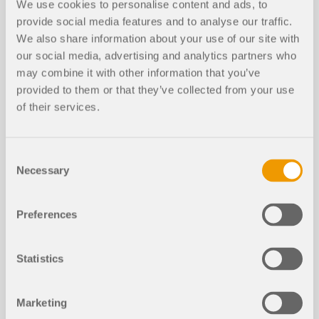
We use cookies to personalise content and ads, to
provide social media features and to analyse our traffic.
We also share information about your use of our site with
our social media, advertising and analytics partners who
may combine it with other information that you’ve
provided to them or that they’ve collected from your use
of their services.
Cet article présente et explique l'influence de la
rigidité en flexion des câbles sur leurs efforts
internes. Cet article donne également des conseils
Consent
pour réduire cette influence.
Necessary
Selection
Lire la suite
Preferences
Statistics
Comprendre les directives de stabilit
é de la norme CSA S16:19 et le rôle d
e l’annexe O.2 en ingénierie des struc
Marketing
tures