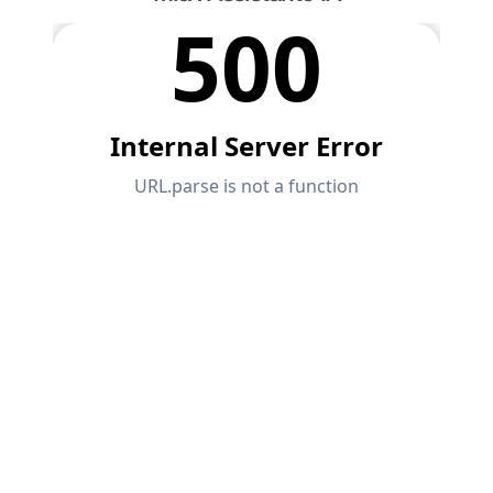
Documentation API
Index
Premiers pas
Applications
Objets de modèle
Abonnements & prix
Exemples
Analyse aux éléments finis pour les
assemblages en acier
Concevez et analysez des connexions en acier en
utilisant le CBFEM, conforme aux normes EN
1993‑1‑8 et AISC 360, entièrement intégré dans
RFEM 6 pour des flux de travail structurels plus
rapides et plus précis.