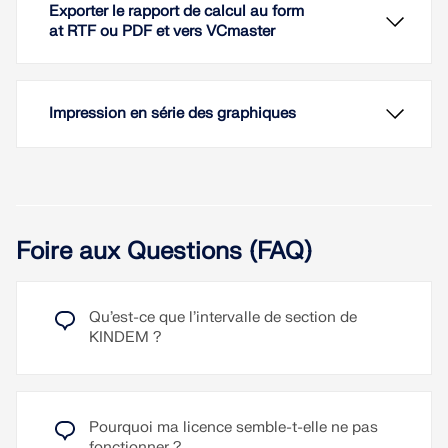
Exporter le rapport de calcul au form
at RTF ou PDF et vers VCmaster
Impression en série des graphiques
Foire aux Questions (FAQ)
Grâce à la visualisation photoréaliste du modèle
dans le rendu 3D, un contrôle immédiat est
toujours possible. Les couleurs d’affichage peuvent
Qu’est-ce que l’intervalle de section de
être librement ajustées et enregistrées séparément
KINDEM ?
pour l’écran et l’impression.
Lire la suite
Pourquoi ma licence semble-t-elle ne pas
Les résultats du rapport d'impression peuvent être
fonctionner ?