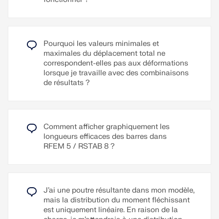
paramétrés dans différentes langues : allemand,
Le modèle, les charges et les résultats peuvent être
anglais, français, italien, espagnol, russe, tchèque,
imprimés en série. Les graphiques peuvent être
polonais, hongrois, slovaque, portugais et
générés à cet effet avec de différentes orientations
néerlandais.
préalablement définies. Par exemple, il est possible
Pourquoi les valeurs minimales et
avec un clic d'imprimer les efforts internes en vue
D’autres langues peuvent être définies par
maximales du déplacement total ne
isométrique.
l’utilisateur.
correspondent-elles pas aux déformations
lorsque je travaille avec des combinaisons
Des textes supplémentaires peuvent être importés
Lire la suite
de résultats ?
au format RTF. La numérotation des pages est
également configurable, permettant par exemple
d'utiliser des préfixes. De plus, le journal peut être
exporté sous forme de fichier RTF ou PDF ainsi
Comment afficher graphiquement les
que dans VCmaster.
longueurs efficaces des barres dans
RFEM 5 / RSTAB 8 ?
Lire la suite
J’ai une poutre résultante dans mon modèle,
mais la distribution du moment fléchissant
est uniquement linéaire. En raison de la