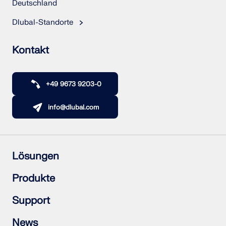
Deutschland
Dlubal-Standorte
Kontakt
+49 9673 9203-0
info@dlubal.com
Lösungen
Stahlbetonbau
Produkte
Stahlbau
Holzbau
RFEM 6
Support
Stahlanschlüsse
RSTAB 9
RSECTION 1
Häufig gestellte Fragen (FAQs)
News
RWIND 3