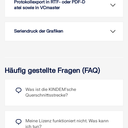
Protokollexport in RTF- oder PDF-D
atei sowie in VCmaster
Seriendruck der Grafiken
Häufig gestellte Fragen (FAQ)
Dank der fotorealistischen Visualisierung des
Modells im 3D-Rendering ist stets eine
unmittelbare Kontrolle der Eingabe gegeben. Die
Was ist die KINDEM'sche
Anzeigefarben können frei angepasst und getrennt
Querschnittsstrecke?
für Bildschirm und Ausdruck gespeichert werden.
Weiterlesen
Meine Lizenz funktioniert nicht. Was kann
Die Ausgabe im Ausdruckprotokoll kann in
ich tun?
verschiedenen Sprachen erzeugt werden: Deutsch,