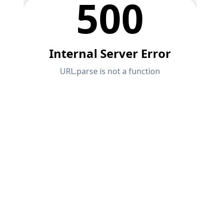
API Dokumentation
Index
Erste Schritte
Anwendungen
Modellobjekte
Abos & Preise
Beispiele
FEM für Stahlverbindungen
Entwerfen und analysieren Sie Stahlverbindungen
mit CBFEM gemäß EN 1993-1-8 und AISC 360,
vollständig integriert in RFEM 6 für schnellere und
genauere Arbeitsabläufe in der Tragwerksplanung.