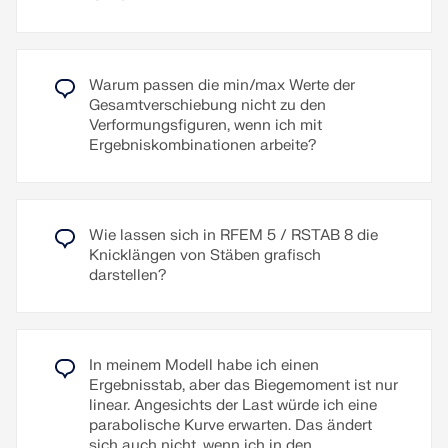
Das Modell, die Belastungen und die Ergebnisse
Englisch, Französisch, Italienisch, Spanisch,
lassen sich als Serie drucken. Die Grafiken können
Russisch, Tschechisch, Polnisch, Ungarisch,
dabei aus verschiedenen zu definierenden
Slowakisch, Portugiesisch und Niederländisch.
Richtungen erzeugt werden. Beispielsweise ist es
Warum passen die min/max Werte der
möglich, mit einem Klick alle Schnittgrößen als
Weitere Sprachen können selbst angelegt werden.
Gesamtverschiebung nicht zu den
isometrische Ansicht zu drucken.
Verformungsfiguren, wenn ich mit
Zusatztexte lassen sich als RTF-Dateien
Ergebniskombinationen arbeite?
importieren. Die Seitennummerierung ist ebenfalls
Weiterlesen
konfigurierbar, sodass z. B. Präfixe genutzt werden
können. Zudem lässt sich das Protokoll in eine
RTF- oder PDF-Datei sowie in VCmaster
Wie lassen sich in RFEM 5 / RSTAB 8 die
exportieren.
Knicklängen von Stäben grafisch
darstellen?
Weiterlesen
In meinem Modell habe ich einen
Ergebnisstab, aber das Biegemoment ist nur
linear. Angesichts der Last würde ich eine
parabolische Kurve erwarten. Das ändert
sich auch nicht, wenn ich in den