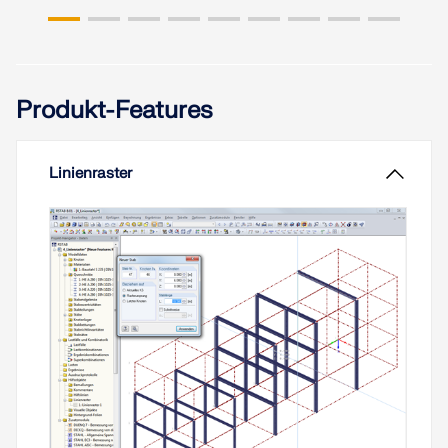
Weiterlesen
"Gutes Werkzeug, halbe Arbeit": Dieses Sprichwort
trifft im übertragenen Sinn auch auf die
Softwarebranche zu. Je besser ein Programm auf
eine Aufgabenstellung zugeschnitten ist, desto
Produkt-Features
effektiver lässt sich diese lösen. Die Vielzahl und
Komplexität der heutigen Problemstellungen -
speziell in der Tragwerksplanung - bedürfen
spezifisch zugeschnittener Lösungen.
Linienraster
Weiterlesen