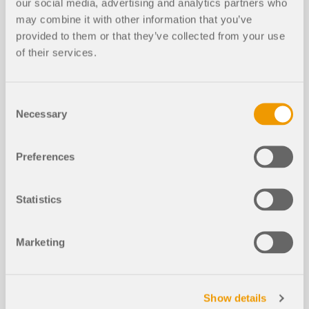
our social media, advertising and analytics partners who
may combine it with other information that you’ve
provided to them or that they’ve collected from your use
of their services.
In diesem Artikel wird der Einfluss der
Consent
Biegesteifigkeit von Seilen auf deren Schnittgrößen
Necessary
Selection
dargestellt und erläutert. Außerdem werden
Hinweise gegeben, wie sich dieser Einfluss
reduzieren lässt.
Preferences
Weiterlesen
Statistics
Stabilitätsrichtlinien der CSA S16:19
Marketing
und die Rolle des Anhangs O.2 in der
Tragwerksplanung
Show details