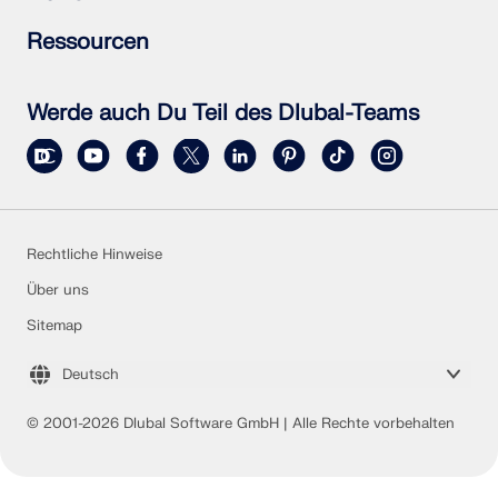
Individuelle Frage stellen
Schneelastzonen, Windzonen und Erdbebenzonen
Newsletter abonnieren
Ressourcen
Vertriebsteam kontaktieren
Aktuelle Nachrichten
Veranstaltungsübersicht
Vollversion zum Testen herunterladen
Online-Schulungen
Kundenprojekt einreichen
Werde auch Du Teil des Dlubal-Teams
Kundenprojekte
Online-Handbücher
Rechtliche Hinweise
Über uns
Sitemap
Deutsch
© 2001-2026 Dlubal Software GmbH | Alle Rechte vorbehalten