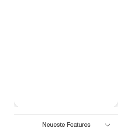
MEHR ERFAHREN
Geo-Zonen-Tool
Der Dlubal-Onlinedienst bietet Zonenkarten zur
schnellen Ermittlung von Schneelasten,
Windgeschwindigkeiten und seismischen Daten.
Neueste Features