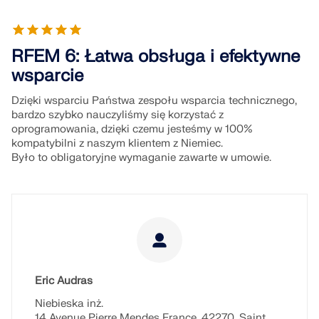
dokładniejszych przepływów pracy w inżynierii
konstrukcyjnej.
RFEM 6: Łatwa obsługa i efektywne
DOWIEDZ SIĘ WIĘCEJ
wsparcie
Dzięki wsparciu Państwa zespołu wsparcia technicznego,
bardzo szybko nauczyliśmy się korzystać z
oprogramowania, dzięki czemu jesteśmy w 100%
kompatybilni z naszym klientem z Niemiec.
Było to obligatoryjne wymaganie zawarte w umowie.
Eric Audras
Narzędzie Geo-Zone
Niebieska inż.
14 Avenue Pierre Mendes France, 42270, Saint