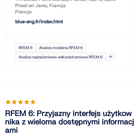
Usługa online Dlubal zapewnia mapy stref do
Priest en Jarez, Francja
szybkiego określania obciążeń śniegiem, wiatrem i
Francja
sejsmiką.
blue-eng.fr/index.html
SPRAWDŹ STREFY OBCIĄŻEŃ
RFEM 6
Analiza modalna RFEM 6
Analiza naprężeniowo-odkształceniowa RFEM 6
RFEM 6: Przyjazny interfejs użytkow
nika z wieloma dostępnymi informacj
Przestarzałe produkty
ami