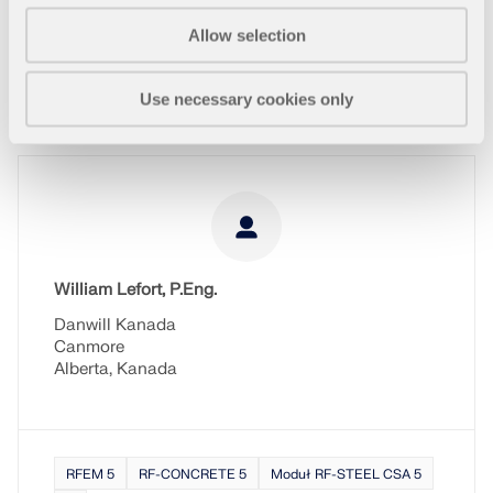
rozumiem, dlaczego wszyscy nie korzystają z
Allow selection
oprogramowania Dlubal? Daje to mojemu klientowi
przewagę nad konkurencją.
Życzymy powodzenia!
Use necessary cookies only
William Lefort, P.Eng.
Danwill Kanada
Canmore
Alberta, Kanada
RFEM 5
RF-CONCRETE 5
Moduł RF-STEEL CSA 5