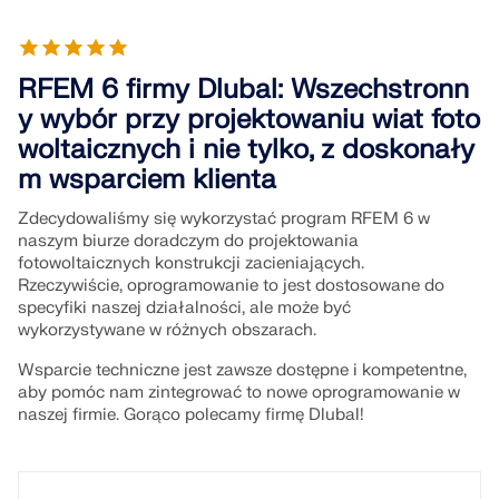
Dołącz do globalnego lidera w dziedzinie
ekspertów przez cały okres studiów.
oprogramowania inżynierskiego i wynieś swoją
SKONTAKTUJ SIĘ Z DZIAŁEM POMOCY
TECHNICZNEJ
SKONTAKTUJ SIĘ Z WSPARCIEM TECHNICZNYM
karierę na nowe wyżyny.
UZYSKAJ BEZPŁATNĄ LICENCJĘ
RFEM 6 firmy Dlubal: Wszechstronn
RWIND 3
SPRAWDŹ OFERTY PRACY
y wybór przy projektowaniu wiat foto
woltaicznych i nie tylko, z doskonały
Oprogramowanie CFD do cyfrowych tuneli
m wsparciem klienta
aerodynamicznych
Zdecydowaliśmy się wykorzystać program RFEM 6 w
naszym biurze doradczym do projektowania
Więcej informacji
fotowoltaicznych konstrukcji zacieniających.
Rzeczywiście, oprogramowanie to jest dostosowane do
specyfiki naszej działalności, ale może być
wykorzystywane w różnych obszarach.
Dlubal API
Wsparcie techniczne jest zawsze dostępne i kompetentne,
aby pomóc nam zintegrować to nowe oprogramowanie w
naszej firmie. Gorąco polecamy firmę Dlubal!
Twoje drzwi do modelowania parametrycznego i
automatyzacji