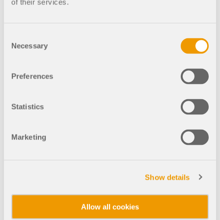
of their services.
Analiza spektrum odpowiedzi RFEM 6
Consent
Necessary
Selection
Preferences
Wydajny i intuicyjny
Statistics
Naprawdę lubię oglądać webinaria prezentowane na
YouTube. Pomogliście mi przekonać klientów do zakupu
oprogramowania RFEM. Dostarczają one wielu informacji.
Marketing
Praca z programem RFEM jest naprawdę przyjemna. W
trakcie swojej pracy zawodowej korzystałem z wielu
programów analitycznych, ale nigdy nie uważałem
Show details
programów tak wydajnych i intuicyjnych jak RFEM.
Dziękujemy za tworzenie dla mnie nowej pasji.
Allow all cookies
W zaledwie kilka tygodni program RFEM umożliwił mi
analizę niezwykłych konstrukcji, od małych do dużych. Nie