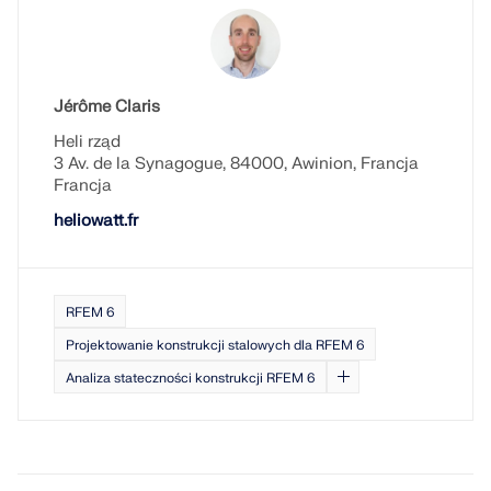
Odkryj API
Dokumentacja API
Jérôme Claris
Indeks
Heli rząd
Pierwsze kroki
3 Av. de la Synagogue, 84000, Awinion, Francja
Francja
Zastosowania
heliowatt.fr
Obiekty modelu
Abonamenty i ceny
Przykłady
RFEM 6
Projektowanie konstrukcji stalowych dla RFEM 6
Analiza stateczności konstrukcji RFEM 6
MES dla połączeń stalowych
Projektuj i analizuj połączenia stalowe za pomocą
CBFEM, zgodnie z EN 1993‑1‑8 i AISC 360, w pełni
zintegrowane z RFEM 6 dla szybszych,