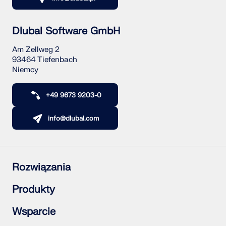
Dlubal Software GmbH
Am Zellweg 2
93464 Tiefenbach
Niemcy
+49 9673 9203-0
info@dlubal.com
Rozwiązania
Konstrukcje żelbetowe
Produkty
Konstrukcje stalowe
Konstrukcje drewniane
RFEM 6
Wsparcie
Połączenia stalowe
RSTAB 9