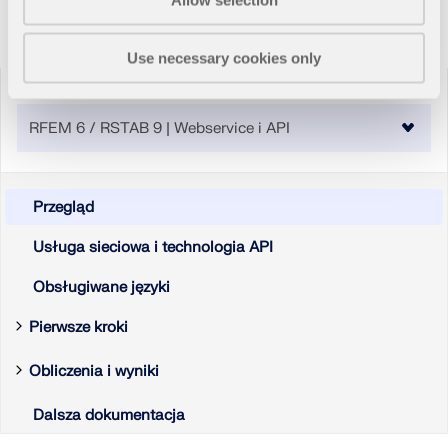
dokładniejszych przepływów pracy w inżynierii
konstrukcyjnej.
Use necessary cookies only
DOWIEDZ SIĘ WIĘCEJ
Wybór ręczny
Przegląd
Usługa sieciowa i technologia API
Obsługiwane języki
Pierwsze kroki
Instalacja i import
Obliczenia i wyniki
Interakcja z programem RFEM/RSTAB
Narzędzie Geo-Zone
obliczenia
Dalsza dokumentacja