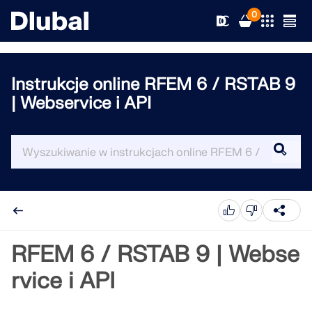
0
Instrukcje online RFEM 6 / RSTAB 9
| Webservice i API
Rozwiązania
Produkty
Branże
Wsparcie
Obszary zastosowania
RFEM 6
Nowości
Normy
Wsparcie techniczne
Jedyny program do analizy konstrukcji, jakiego
RFEM 6 / RSTAB 9 | Webse
potrzebujesz do swoich projektów
Zasoby
Usługi online
Szkolenie
Aktualności
rvice i API
Więcej informacji
Edukacja
Serwis
Szkolenie
Pobierz pełną wersję