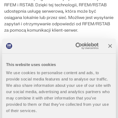
Dołącz do globalnego lidera w dziedzinie
ekspertów przez cały okres studiów.
RFEM i RSTAB. Dzięki tej technologii, RFEM/RSTAB
oprogramowania inżynierskiego i wynieś swoją
SKONTAKTUJ SIĘ Z DZIAŁEM POMOCY
TECHNICZNEJ
SKONTAKTUJ SIĘ Z WSPARCIEM TECHNICZNYM
udostępnia usługę serwerową, która może być
karierę na nowe wyżyny.
osiągana lokalnie lub przez sieć. Możliwe jest wysyłanie
UZYSKAJ BEZPŁATNĄ LICENCJĘ
RWIND 3
zapytań i otrzymywanie odpowiedzi od RFEM/RSTAB
SPRAWDŹ OFERTY PRACY
za pomocą komunikacji klient-serwer.
Oprogramowanie CFD do cyfrowych tuneli
Niniejsza instrukcja opisuje technologię usługi
aerodynamicznych
sieciowej dla programów
RFEM 6
i
RSTAB 9
.
Więcej informacji
This website uses cookies
We use cookies to personalise content and ads, to
provide social media features and to analyse our traffic.
We also share information about your use of our site with
Dlubal API
our social media, advertising and analytics partners who
may combine it with other information that you’ve
Twoje drzwi do modelowania parametrycznego i
provided to them or that they’ve collected from your use
automatyzacji
of their services.