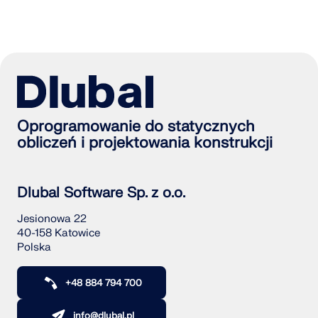
Usługa online Dlubal zapewnia mapy stref do
Tworzenie lub otwieranie pliku RFEM/RSTAB
Wyniki
szybkiego określania obciążeń śniegiem, wiatrem i
sejsmiką.
SPRAWDŹ STREFY OBCIĄŻEŃ
Oprogramowanie do statycznych
obliczeń i projektowania konstrukcji
Dlubal Software Sp. z o.o.
Jesionowa 22
40-158 Katowice
Polska
Przestarzałe produkty
+48 884 794 700
info@dlubal.pl