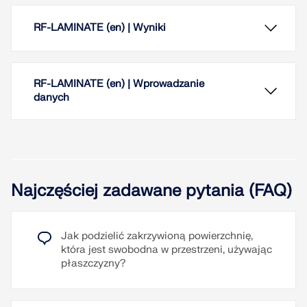
RF-LAMINATE (en) | Wyniki
RF-LAMINATE (en) | Wprowadzanie
danych
Ogólna analiza naprężeniowa
Najczęściej zadawane pytania (FAQ)
Zintegrowane w programie RFEM graficzne i
numeryczne przedstawianie naprężeń i stopni
wykorzystania
Jak podzielić zakrzywioną powierzchnię,
Obliczenia przy użyciu różnych przypadków
która jest swobodna w przestrzeni, używając
obliczeniowych
płaszczyzny?
Wysoka wydajność dzięki małej ilości danych
Przypadki obciążeń, kombinacje obciążeń i
początkowych
kombinacje wyników należy wybierać dla obliczeń
Po zakończeniu obliczeń naprężenia maksymalne,
Elastyczność dzięki szczegółowym opcjom