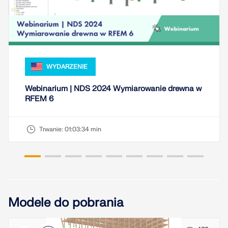
Usługa online Dlubal zapewnia mapy stref do
szybkiego określania obciążeń śniegiem, wiatrem i
sejsmiką.
SPRAWDŹ STREFY OBCIĄŻEŃ
WYDARZENIE
Webinarium | NDS 2024 Wymiarowanie drewna w
RFEM 6
Trwanie:
01:03:34 min
Modele do pobrania
Przestarzałe produkty