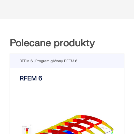
grafice
Przedstawianie naprężeń dla każdej warstwy w
modelu
Wykaz materiałów dla analizowanych
powierzchni
Polecane produkty
Połaczenie wartw bez możliwości ścinania
Przeczytaj więcej
RFEM 6 | Program główny RFEM 6
RFEM 6