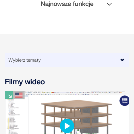
Najnowsze funkcje
dokładniejszych przepływów pracy w inżynierii
konstrukcyjnej.
DOWIEDZ SIĘ WIĘCEJ
Filmy wideo
Narzędzie Geo-Zone