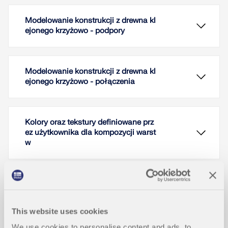
Modelowanie konstrukcji z drewna kl
ejonego krzyżowo - podpory
Modelowanie konstrukcji z drewna kl
ejonego krzyżowo - połączenia
Kolory oraz tekstury definiowane prz
ez użytkownika dla kompozycji warst
w
Na szczególną uwagę zasługuje podpora z płyty z
drewna klejonego krzyżowo. Zazwyczaj, ściana z
Zrzuty ekranu
drewna klejonego krzyżowo jest zabezpieczona
This website uses cookies
przed ścinaniem dzięki trzpieniom oraz przed siłą
We use cookies to personalise content and ads, to