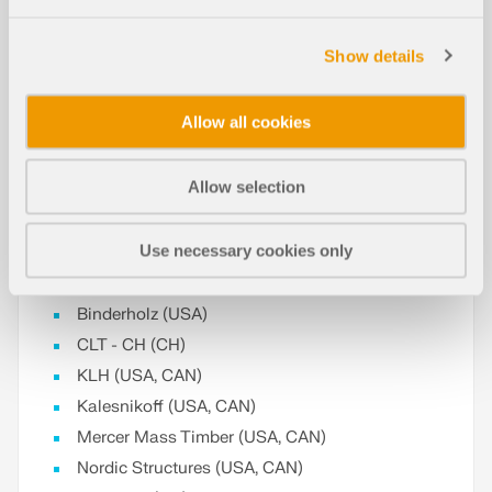
Show details
Allow all cookies
Allow selection
W bibliotece konstrukcji warstwowych dostępni są
następujący producenci drewna klejonego
krzyżowo:
Use necessary cookies only
ANSI/APA PRG 320 CLT (USA, CAN)
Binderholz (USA)
CLT - CH (CH)
KLH (USA, CAN)
Kalesnikoff (USA, CAN)
Mercer Mass Timber (USA, CAN)
Nordic Structures (USA, CAN)