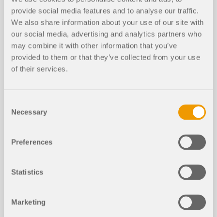
unoszącą za pomocą krzyżaków/prętów
ściągających.
Jedną z zalet wprowadzania konstrukcji w
provide social media features and to analyse our traffic.
Odkształcenia powierzchni drewnianych
programie RFEM jest pełna dowolność przy
We also share information about your use of our site with
klejonych krzyżowo
wyborze geometrii. Można łatwo wybrać
Przeczytaj więcej
our social media, advertising and analytics partners who
konstrukcję, w której narożniki wklęsłe i faliste, jak
may combine it with other information that you’ve
pokazano na rysunku.
provided to them or that they’ve collected from your use
Aby lepiej rozróżnić różne układy warstw (na
of their services.
Przeczytaj więcej
przykład w przypadku ścian i sufitów), do każdego
układu można przypisać kolory i tekstury.
Consent
Funkcje produktu
Przeczytaj więcej
Necessary
Selection
Konstrukcje nośne z drewna klejone
Preferences
go krzyżowo dla USA, Kanady i Szwa
jcarii
Statistics
Marketing