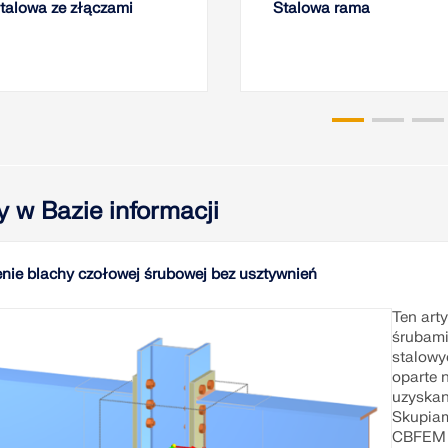
talowa ze złączami
Stalowa rama
y w Bazie informacji
nie blachy czołowej śrubowej bez usztywnień
Ten art
śrubami
stalowy
oparte 
uzyskan
Skupiam
CBFEM w