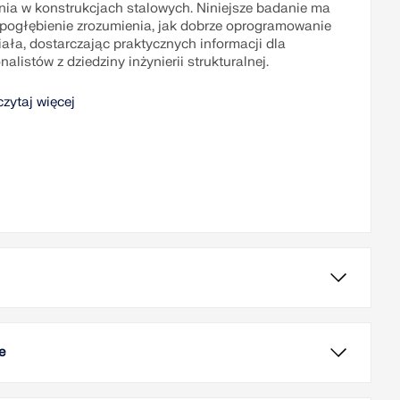
nia w konstrukcjach stalowych. Niniejsze badanie ma
 pogłębienie zrozumienia, jak dobrze oprogramowanie
ała, dostarczając praktycznych informacji dla
nalistów z dziedziny inżynierii strukturalnej.
czytaj więcej
rtykule omówiono i porównano efekt podważania w
typach połączeń: połączenie z półką w kształcie
enia, pełną blachą czołową i usztywnionym pasem w
e
e pierścienia.
enie sztywności połączeń stalowych jest kluczowe w