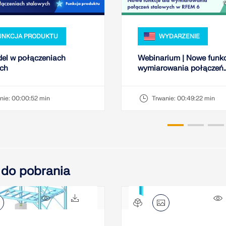
UNKCJA PRODUKTU
WYDARZENIE
el w połączeniach
Webinarium | Nowe funkc
ych
wymiarowania połączeń
stalowych w RFEM 6
nie:
00:00:52 min
Trwanie:
00:49:22 min
 do pobrania
1494x
443x