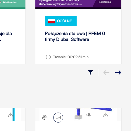
OGÓLNE
je dla
Połączenia stalowe | RFEM 6
firmy Dlubal Software
Trwanie:
00:02:51 min
808x
161x
1006x
167x