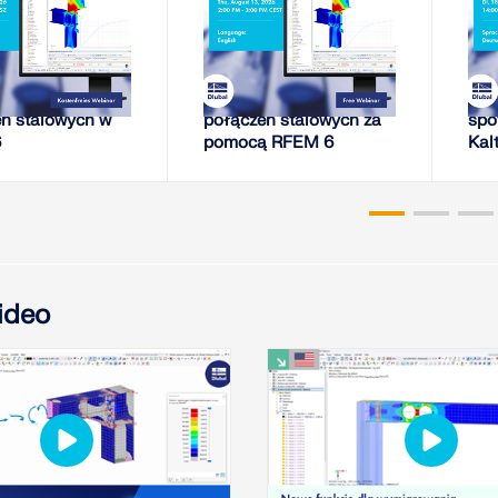
EBINARIUM
WEBINARIUM
 sztywności
Analiza sztywności
Nap
ń stalowych w
połączeń stalowych za
spo
6
pomocą RFEM 6
Kal
RFE
pla
ideo