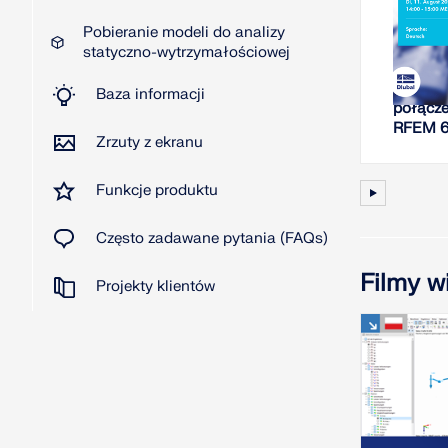
Pobieranie modeli do analizy
W
statyczno-wytrzymałościowej
Analiza
Baza informacji
połącze
RFEM 
Zrzuty z ekranu
Funkcje produktu
Często zadawane pytania (FAQs)
Filmy w
Projekty klientów