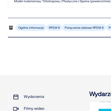
Model materiałowy "Ortotropowy | Plastyczne | Spoina (powierzchnie) 
Ogólne informacje
RFEM 6
Połączenia stalowe RFEM 6
P
Wydarz
Wydarzenia
Filmy wideo
2026