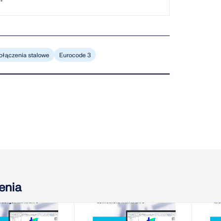
"
ołączenia stalowe
Eurocode 3
enia
-08-11
2026-08-13