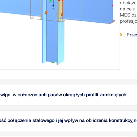
obciąże
na celu
MES dzi
profesjo
Prze
źwigni w połączeniach pasów okrągłych profili zamkniętych!
W tym a
trzech 
pierści
ść połączenia stalowego i jej wpływ na obliczenia konstrukcyjn
kształci
Zrozumi