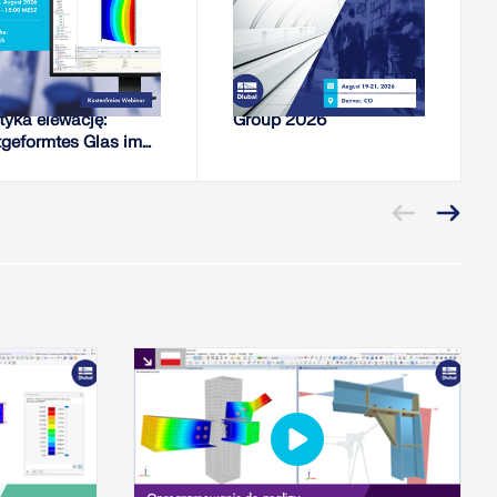
WEBINARIUM
CONFERENCE
rężenie własne
Szczyt Mass Timber
tyka elewację:
Group 2026
tgeformtes Glas im
M-Proces
nowania