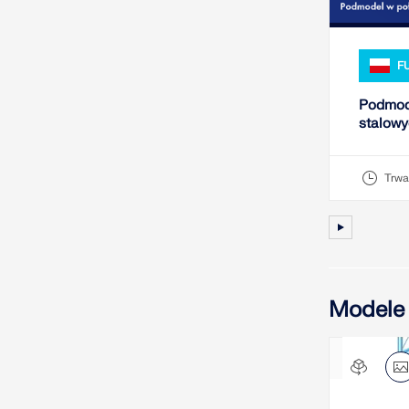
F
Podmod
stalow
Trwa
Modele