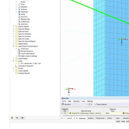
DOWIEDZ SIĘ WIĘCEJ
Przestarzałe produkty