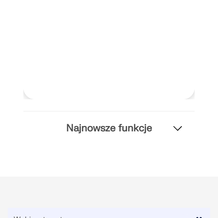
dokładniejszych przepływów pracy w inżynierii
konstrukcyjnej.
DOWIEDZ SIĘ WIĘCEJ
Najnowsze funkcje
Narzędzie Geo-Zone