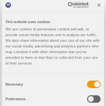
Przeczytaj więcej
This website uses cookies
Podpora obliczeniowa dla projektow
ania konstrukcji drewnianych - Użyt
We use cookies to personalise content and ads, to
NOWY
kowalność, docisk prostopadły do w
provide social media features and to analyse our traffic.
łókien i redukcja siły tnącej
We also share information about your use of our site with
our social media, advertising and analytics partners who
may combine it with other information that you’ve
Zwichrzenie w konstrukcjach drewni
provided to them or that they’ve collected from your use
NOWY
anych | Teoria
of their services.
Wyboczenie giętno-skrętne w konstr
Consent
NOWY
ukcjach drewnianych | Przykłady 1
Necessary
Selection
Preferences