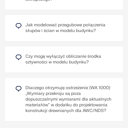
NTC (norma włoska)
Do filmu wyjaśniającego
Przypisanie elementów do zwymiarowania odbywa
się za pomocą panelu szkieletowego.
Przeczytaj więcej
Przeprowadzane są obliczenia dla zdefiniowanych
w nim prętów, poszyć i elementów łączących.
Jak modelować przegubowe połączenia
Wyniki wytężenia można, jak zwykle, przeglądać
słupów i ścian w modelu budynku?
graficznie lub w szczegółowych obliczeniach, a
także na wykresach wyników.
Do filmu objaśniającego
Czy mogę wyłączyć obliczanie środka
Przeczytaj więcej
sztywności w modelu budynku?
Dlaczego otrzymuję ostrzeżenie (WA 1000)
„Wymiary przekroju są poza
dopuszczalnymi wymiarami dla aktualnych
materiałów” w dodatku do projektowania
konstrukcji drewnianych dla AWC/NDS?