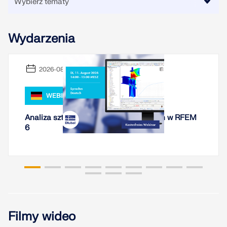
Usługa online Dlubal zapewnia mapy stref do
szybkiego określania obciążeń śniegiem, wiatrem i
sejsmiką.
Wydarzenia
SPRAWDŹ STREFY OBCIĄŻEŃ
2026-08-11
WEBINARIUM
Analiza sztywności połączeń stalowych w RFEM
6
Przestarzałe produkty
Filmy wideo