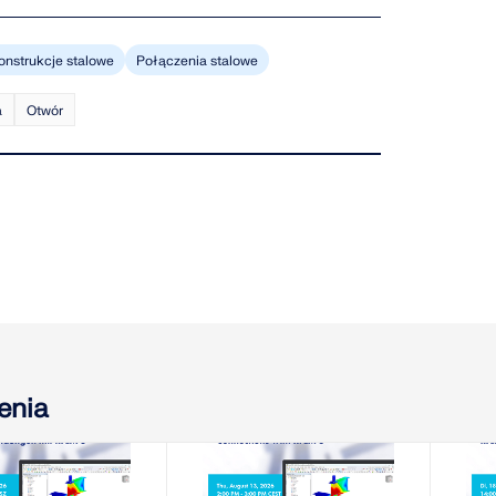
onstrukcje stalowe
Połączenia stalowe
a
Otwór
enia
-08-11
2026-08-13