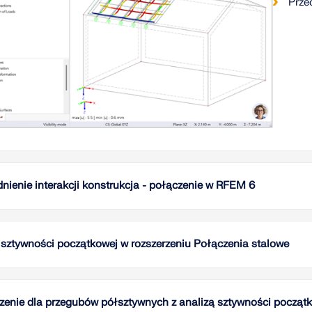
Prze
nienie interakcji konstrukcja - połączenie w RFEM 6
Ten art
złączem
sposób,
 sztywności początkowej w rozszerzeniu Połączenia stalowe
W tym a
Prze
w oprog
pojęcie.
zenie dla przegubów półsztywnych z analizą sztywności począt