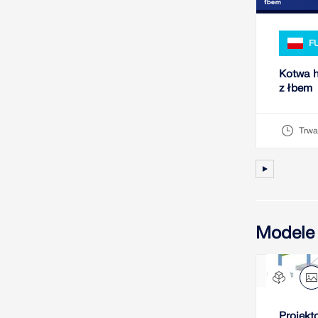
F
Kotwa h
z łbem
Trwa
Modele
Projekt