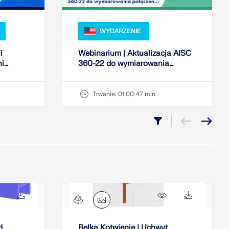
WYDARZENIE
i
Webinarium | Aktualizacja AISC
ni
360-22 do wymiarowania
połączeń stalowych w RFEM 6
Trwanie:
01:00:47 min
493x
18x
574x
12x
d
Belka Kotwienie | Uchwyt