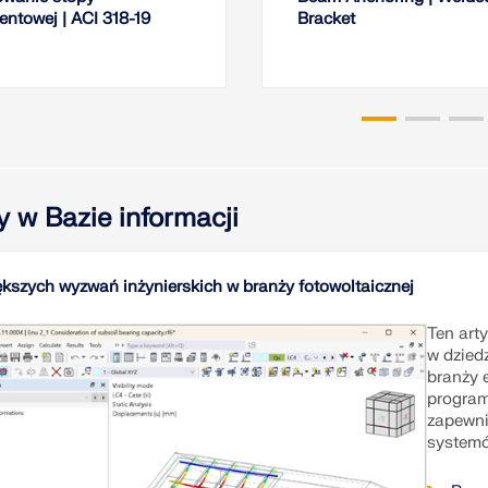
ntowej | ACI 318-19
Bracket
y w Bazie informacji
ększych wyzwań inżynierskich w branży fotowoltaicznej
Ten art
w dziedz
branży 
program
zapewni
systemó