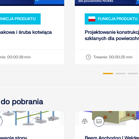
UNKCJA PRODUKTU
FUNKCJA PRODUKTU
akowa i śruba kotwiąca
Projektowanie konstrukcj
szklanych dla powierzch
NURBS
nie:
00:00:39 min
Trwanie:
00:00:25 min
 do pobrania
41x
8x
owanie stopy
Beam Anchoring | Welde