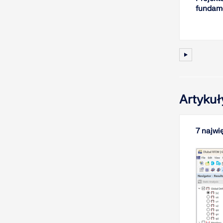
fundame
Artykuł
7 najwi