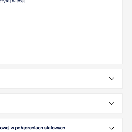
czytaj więcej
ykuł bada znaczenie uwzględnienia interakcji pomiędzy
 a strukturą w modelowaniu i projektowaniu oraz
 w jaki można to zrobić w RFEM 6.
rtykule pokazano, jak rozpocząć i przeprowadzić analizę
czytaj więcej
ramowaniu, a następnie omówiono podstawowe
kowej w połączeniach stalowych