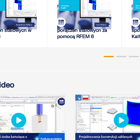
EBINARIUM
WEBINARIUM
 sztywności
Analiza sztywności
Nap
ń stalowych w
połączeń stalowych za
spo
6
pomocą RFEM 6
Kal
RFE
pla
ideo