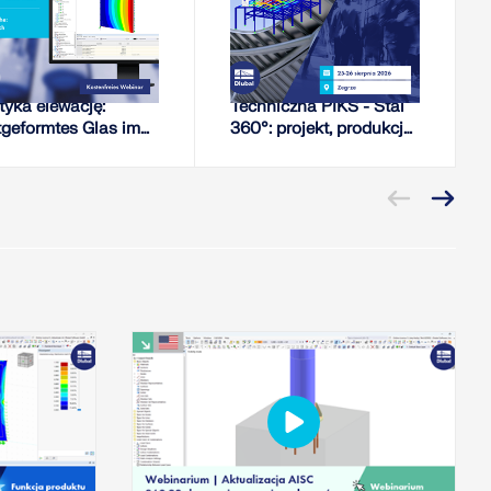
WEBINARIUM
CONFERENCE
rężenie własne
XII Konferencja
tyka elewację:
Techniczna PIKS - Stal
tgeformtes Glas im
360°: projekt, produkcja,
M-Proces
montaż
nowania