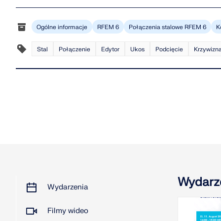
Ogólne informacje
RFEM 6
Połączenia stalowe RFEM 6
K
Stal
Połączenie
Edytor
Ukos
Podcięcie
Krzywizn
Wydarz
Wydarzenia
Filmy wideo
2026