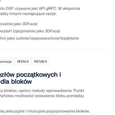
ortu DXF używane jest API gRPC. W eksporcie
ędzy innymi następujące opcje:
onalnie jako 3DFace)
ształt (opcjonalnie jako 3DFace)
hni jako izolinie/izopowierzchnie/trajektorie
formacje
RFEM 6
RSTAB 9
ęzłów początkowych i
dla bloków
a bloków, oprócz metody wprowadzania 'Punkt
 Państwo możliwość wstawienia bloku pomiędzy
iej precyzyjne i intuicyjne pozycjonowanie bloków,