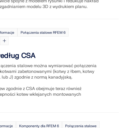
wicie spójne z modelem rysunki i redukuje nakład
uzgadnianiem modelu 3D z wydrukiem planu.
IĄŻEŃ
nformacje
Połączenia stalowe RFEM 6
według CSA
łączenia stalowe można wymiarować połączenia
kotwami zabetonowanymi (kotwy z łbem, kotwy
 lub J) zgodnie z normą kanadyjską.
w zgodnie z CSA obejmuje teraz również
zepności kotew wklejanych montowanych
formacje
Komponenty dla RFEM 6
Połączenia stalowe