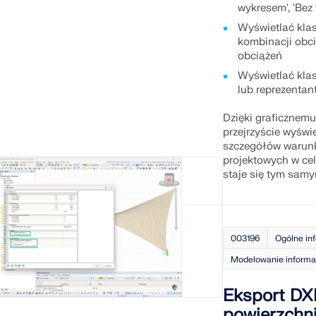
wykresem', 'Bez 
Wyświetlać klas
kombinacji obci
obciążeń
Wyświetlać klas
lub reprezenta
Dzięki graficznemu
przejrzyście wyświ
szczegółów warun
projektowych w cel
staje się tym sam
003196
Ogólne in
Modelowanie informac
Eksport DXF
powierzchn