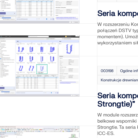
Seria komp
W rozszerzeniu Ko
połączeń DSTV typ
momentem). Umożli
wykorzystaniem si
003198
Ogólne in
Konstrukcje drewnia
Seria komp
Strongtie)”
W module rozszer
belkowe wsporniki
Strongtie. Ta ser
ICC-ES.