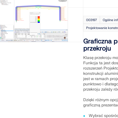
003197
Ogólne in
Projektowanie konstr
Graficzna p
przekroju
Klasę przekroju mo
Funkcja ta jest do
rozszerzeń Projekt
konstrukcji alumin
jest w ramach proj
punktowo i dlatego
przekroju zależy r
Dzięki różnym opc
graficzną prezenta
Wybrać spośród 