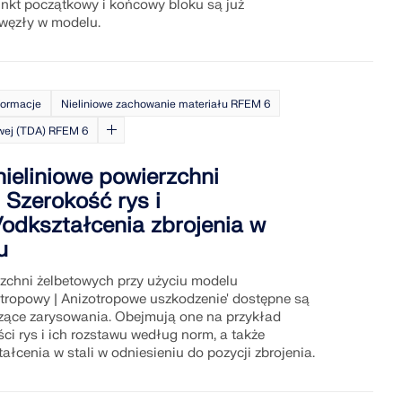
unkt początkowy i końcowy bloku są już
 węzły w modelu.
formacje
Nieliniowe zachowanie materiału RFEM 6
sowej (TDA) RFEM 6
nieliniowe powierzchni
| Szerokość rys i
odkształcenia zbrojenia w
u
rzchni żelbetowych przy użyciu modelu
otropowy | Anizotropowe uszkodzenie' dostępne są
czące zarysowania. Obejmują one na przykład
ści rys i ich rozstawu według norm, a także
ałcenia w stali w odniesieniu do pozycji zbrojenia.