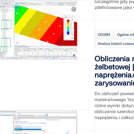
szczególnie gdy p
zdefiniowane jako
003194
Ogólne in
Analiza historii cza
Obliczenia 
żelbetowej 
naprężenia/
zarysowani
Do obliczeń powie
materiałowego 'Iz
różne wyniki doty
obliczanie szeroko
naprężenia i odkszt