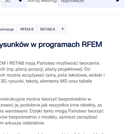
:
Sortuj według:
zadań złożonej optymalizacji.
 w dziedzinie oprogramowania
h materiałów Dlubal
ą karierę na nowe wyżyny.
ęcej informacji
Odkryj API
JE
ylko jej potrzebujesz. Ciesz
arciem e-mailowym,
e są tutaj, aby pomóc Ci w
formacje
RFEM 6
RSTAB 9
ami premium dla użytkowników
 i wyzwaniach technicznych—
ACY
Dokumentacja API
rysunków w programach RFEM
mowanie do analizy
 szybko
Indeks
ałościowej dla
Pierwsze kroki
a typowe pytania dotyczące
Zastosowania
IAŁEM POMOCY TECHNICZNEJ
SPARCIEM TECHNICZNYM
zukaj lub filtruj setki FAQ, aby
Obiekty modelu
M i RSTAB mają Państwo możliwość tworzenia
blemy.
Abonamenty i ceny
h (np. plany pozycji, plany projektowe). Do
wiecie czerpią już korzyści z
C) oferuje elastyczny interfejs
Przykłady
sz się darmowym dostępem,
y statycznej bazujący na
ch można wczytywać ramy, pola tekstowe, widoki i
pertów przez cały okres
zpośrednim dostępem do całego
 3D, rysunki, teksty, elementy MD oraz tabele
al.
onstrukcyjne można tworzyć bezpośrednio w
zować je, podobnie jak wszystkie inne obiekty, za
ICENCJĘ
ne
a warstwami. Dzięki temu mogą Państwo tworzyć
ków bezpośrednio z modelu, zamiast zarządzać
ia mapy stref do szybkiego
, wiatrem i sejsmiką.
m arkusza oddzielnie.