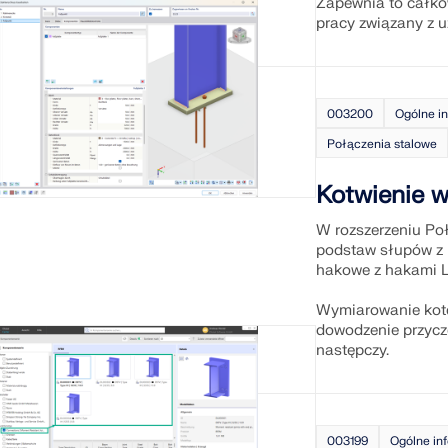
Zapewnia to całko
pracy związany z 
SPRAWDŹ STREFY OBC
003200
Ogólne i
Połączenia stalowe
Kotwienie 
W rozszerzeniu Po
podstaw słupów z 
hakowe z hakami L
Wymiarowanie kote
dowodzenie przyc
następczy.
003199
Ogólne in