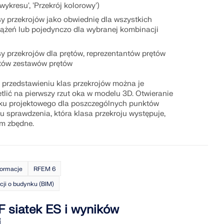
wykresu', 'Przekrój kolorowy')
y przekrojów jako obwiednię dla wszystkich
ążeń lub pojedynczo dla wybranej kombinacji
y przekrojów dla prętów, reprezentantów prętów
ntów zestawów prętów
 przedstawieniu klas przekrojów można je
etlić na pierwszy rzut oka w modelu 3D. Otwieranie
ku projektowego dla poszczególnych punktów
u sprawdzenia, która klasa przekroju występuje,
ym zbędne.
formacje
RFEM 6
ji o budynku (BIM)
 siatek ES i wyników
i