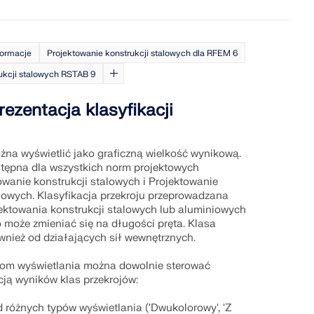
formacje
Projektowanie konstrukcji stalowych dla RFEM 6
ukcji stalowych RSTAB 9
rezentacja klasyfikacji
żna wyświetlić jako graficzną wielkość wynikową.
stępna dla wszystkich norm projektowych
owanie konstrukcji stalowych i Projektowanie
iowych. Klasyfikacja przekroju przeprowadzana
ektowania konstrukcji stalowych lub aluminiowych
 może zmieniać się na długości pręta. Klasa
ównież od działających sił wewnętrznych.
jom wyświetlania można dowolnie sterować
cją wyników klas przekrojów:
różnych typów wyświetlania ('Dwukolorowy', 'Z