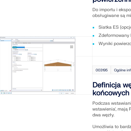
Do importu i eksp
obsługiwane są mi
Siatka ES (opcj
Zdeformowany k
Wyniki powierzc
003195
Ogólne in
Definicja w
końcowych 
Podczas wstawiani
wstawienia', mają
dwa węzły.
Umożliwia to bardz