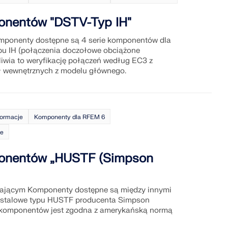
onentów "DSTV-Typ IH"
mponenty dostępne są 4 serie komponentów dla
u IH (połączenia doczołowe obciążone
wia to weryfikację połączeń według EC3 z
ł wewnętrznych z modelu głównego.
formacje
Komponenty dla RFEM 6
ne
onentów „HUSTF (Simpson
zającym Komponenty dostępne są między innymi
 stalowe typu HUSTF producenta Simpson
ia komponentów jest zgodna z amerykańską normą