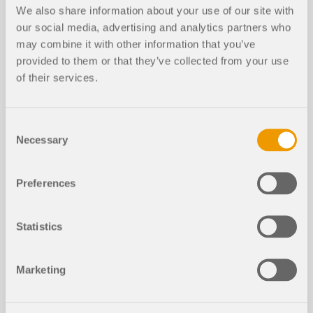
łókien i redukcja siły tnącej
We also share information about your use of our site with
our social media, advertising and analytics partners who
may combine it with other information that you’ve
Zwichrzenie w konstrukcjach drewni
provided to them or that they’ve collected from your use
NOWY
anych | Teoria
of their services.
Consent
Wyboczenie giętno-skrętne w konstr
NOWY
Necessary
ukcjach drewnianych | Przykłady 1
Selection
Preferences
Do sprawdzenia ugięcia, sprawdzenia ściskania
Statistics
Zrzuty ekranu
prostopadle do włókien oraz uwzględnienia
redukcji siły tnącej szczególne znaczenie mają
W przypadku smukłych belek zginanych o dużym
podpory do wymiarowania w RFEM 6 i RSTAB 9.
Marketing
stosunku h/w, obciążonych w kierunku słabej osi
Służą one do segmentacji pręta lub zespołu
Model 006216 | Wiata - SLS Optimization
bezwładności, występują problemy ze
prętów na potrzeby sprawdzenia ugięcia, a także
statecznością. Wynika to z ugięcia pasa
do określenia warunków brzegowych dla