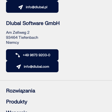
info@dlubal.pl
Dlubal Software GmbH
Am Zellweg 2
93464 Tiefenbach
Niemcy
+49 9673 9203-0
info@dlubal.com
Rozwiązania
Konstrukcje żelbetowe
Produkty
Konstrukcje stalowe
Konstrukcje drewniane
RFEM 6