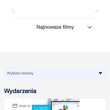
dokładniejszych przepływów pracy w inżynierii
konstrukcyjnej.
DOWIEDZ SIĘ WIĘCEJ
Najnowsze filmy
Wydarzenia
Narzędzie Geo-Zone
2026-08-11