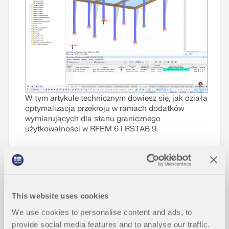
W tym artykule technicznym dowiesz się, jak działa
optymalizacja przekroju w ramach dodatków
wymiarujących dla stanu granicznego
użytkowalności w RFEM 6 i RSTAB 9.
Przeczytaj więcej
This website uses cookies
Podpora obliczeniowa dla projektow
ania konstrukcji drewnianych - Użyt
We use cookies to personalise content and ads, to
NOWY
kowalność, docisk prostopadły do w
provide social media features and to analyse our traffic.