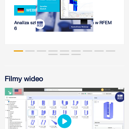
Usługa online Dlubal zapewnia mapy stref do
szybkiego określania obciążeń śniegiem, wiatrem i
WEBINARIUM
sejsmiką.
Analiza sztywności połączeń stalowych w RFEM
SPRAWDŹ STREFY OBCIĄŻEŃ
6
Filmy wideo
Przestarzałe produkty