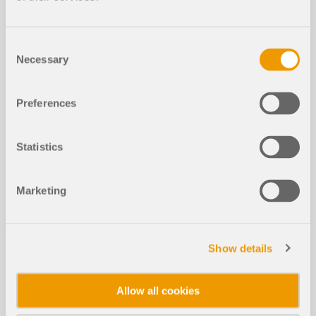
Podpora obliczeniowa dla projektow
ania konstrukcji drewnianych - Użyt
Consent
NOWY
kowalność, docisk prostopadły do w
Necessary
Selection
łókien i redukcja siły tnącej
Preferences
Praca z warstwami (foliami)
NOWY
Statistics
Zwichrzenie w konstrukcjach drewni
Marketing
NOWY
anych | Teoria
Show details
Allow all cookies
Do sprawdzenia ugięcia, sprawdzenia ściskania
Zrzuty ekranu
prostopadle do włókien oraz uwzględnienia
Ten artykuł opisuje działanie warstw w aplikacjach