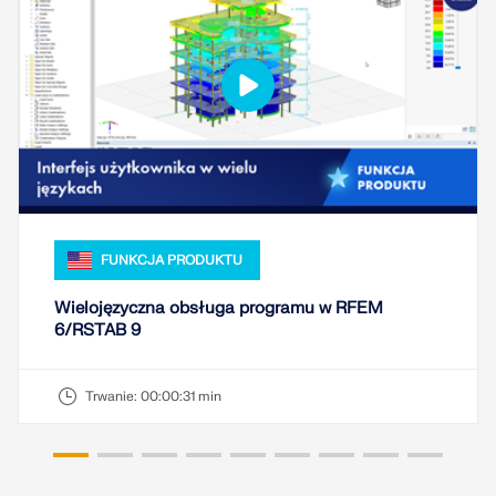
Usługa online Dlubal zapewnia mapy stref do
szybkiego określania obciążeń śniegiem, wiatrem i
sejsmiką.
SPRAWDŹ STREFY OBCIĄŻEŃ
FUNKCJA PRODUKTU
Wielojęzyczna obsługa programu w RFEM
6/RSTAB 9
Trwanie:
00:00:31 min
Przestarzałe produkty