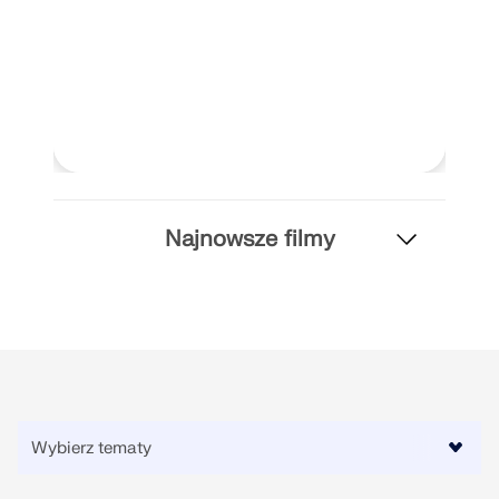
Odkryj API
Dokumentacja API
Indeks
Pierwsze kroki
Zastosowania
Obiekty modelu
Najnowsze filmy
Abonamenty i ceny
Przykłady
MES dla połączeń stalowych
Projektuj i analizuj połączenia stalowe za pomocą
CBFEM, zgodnie z EN 1993‑1‑8 i AISC 360, w pełni
zintegrowane z RFEM 6 dla szybszych,