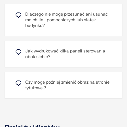
zacienienia wiatru na budynek, na przykład
tworzenia widoków planów i detali w rozszerzeniu
spowodowanych przez sąsiednie budynki lub
Layout i Rysunek (CAD).
ukształtowanie terenu.
Dlaczego nie mogę przesunąć ani usunąć
moich linii pomocniczych lub siatek
Przeczytaj więcej
Przeczytaj więcej
budynku?
Jak wydrukować kilka paneli sterowania
obok siebie?
Czy mogę później zmienić obraz na stronie
tytułowej?