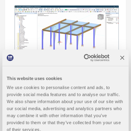
This website uses cookies
W tym artykule technicznym dowiesz się, jak działa
We use cookies to personalise content and ads, to
optymalizacja przekroju w ramach dodatków
provide social media features and to analyse our traffic.
wymiarujących dla stanu granicznego
We also share information about your use of our site with
użytkowalności w RFEM 6 i RSTAB 9.
our social media, advertising and analytics partners who
may combine it with other information that you’ve
Przeczytaj więcej
provided to them or that they’ve collected from your use
of their services.