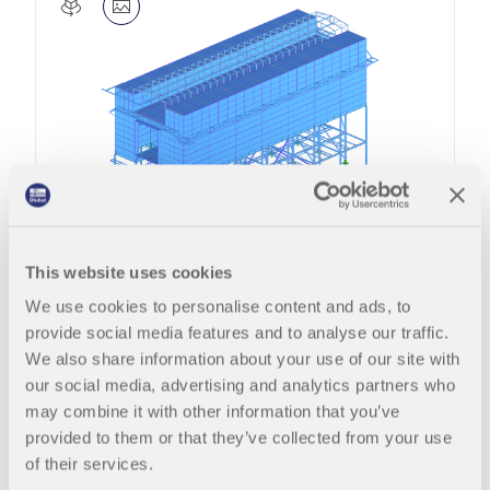
Odkryj API
Dokumentacja API
Indeks
Pierwsze kroki
Zastosowania
Obiekty modelu
Abonamenty i ceny
This website uses cookies
Przykłady
We use cookies to personalise content and ads, to
Abschlussarbeit einreichen
provide social media features and to analyse our traffic.
We also share information about your use of our site with
our social media, advertising and analytics partners who
MES dla połączeń stalowych
may combine it with other information that you’ve
RFEM 6
Modelowanie informacji o budynku (BIM)
Włochy
provided to them or that they’ve collected from your use
Projektuj i analizuj połączenia stalowe za pomocą
CBFEM, zgodnie z EN 1993‑1‑8 i AISC 360, w pełni
of their services.
zintegrowane z RFEM 6 dla szybszych,