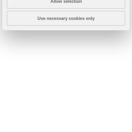
Usługa online Dlubal zapewnia mapy stref do
Allow selection
szybkiego określania obciążeń śniegiem, wiatrem i
sejsmiką.
Use necessary cookies only
SPRAWDŹ STREFY OBCIĄŻEŃ
Przestarzałe produkty