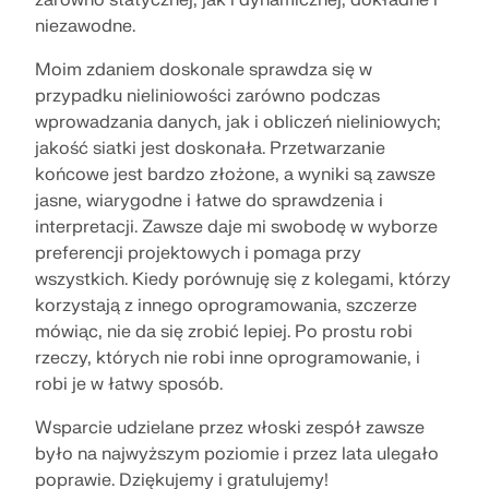
zarówno statycznej, jak i dynamicznej, dokładne i
POZNAJ MODELE
ZACZNIJ TERAZ
do swoich danych osobowych.
inżynierii. Doświadcz innowacji, rozwoju i
niezawodne.
ZOBACZ NASZYCH KLIENTÓW
ekscytujących wyzwań.
Rozszerzenia
Moim zdaniem doskonale sprawdza się w
API Dlubal
przypadku nieliniowości zarówno podczas
LOGIN
TWOJE MOŻLIWOŚCI ZAWODOWE
Dodatkowa analiza
Nowa usługa API Dlubal (gRPC) oferuje elastyczny
wprowadzania danych, jak i obliczeń nieliniowych;
interfejs do oprogramowania do analizy statycznej
Obliczenia dynamiczne
Odkryj siłę innowacji
jakość siatki jest doskonała. Przetwarzanie
bazujący na językach Python i C#, z bezpośrednim
UTWÓRZ KONTO
Rozwiązania specjalne
końcowe jest bardzo złożone, a wyniki są zawsze
dostępem do całego asortymentu produktów Dlubal.
Odkryj nowoczesne narzędzia i ulepszenia
jasne, wiarygodne i łatwe do sprawdzenia i
Obliczenia
zaprojektowane, aby zwiększyć wydajność Twojego
Znajdź odpowiedzi szybko
interpretacji. Zawsze daje mi swobodę w wyborze
przepływu pracy w inżynierii.
ROZPOCZNIJ Z API
preferencji projektowych i pomaga przy
Znajdź szybkie odpowiedzi na typowe pytania
wszystkich. Kiedy porównuję się z kolegami, którzy
dotyczące oprogramowania Dlubal. Przeszukaj lub
POZNAJ NOWE FUNKCJE
Polski
filtruj setki FAQ, aby błyskawicznie rozwiązać
korzystają z innego oprogramowania, szczerze
RSECTION 1
problemy.
mówiąc, nie da się zrobić lepiej. Po prostu robi
Strefa bezpłatnych materiałów Dlubal
Bezpłatne oprogramowanie do analizy
rzeczy, których nie robi inne oprogramowanie, i
statyczno-wytrzymałościowej dla
robi je w łatwy sposób.
ZOBACZ FAQ
Uzyskaj fachową pomoc, gdy tylko jej potrzebujesz.
Poznaj ekspertów
Właściwości przekrojów zdefiniowanych przez
studentów
użytkownika
Ciesz się darmową pomocą AI, wsparciem e-
Wsparcie udzielane przez włoski zespół zawsze
Nasi dedykowani inżynierowie są tutaj, aby pomóc
mailowym, webinarami na żywo i usługami premium
Tysiące studentów na całym świecie czerpią już
Ci w modelowaniu, projektowaniu i wyzwaniach
Znajdź swoją wymarzoną pracę
było na najwyższym poziomie i przez lata ulegało
dla użytkowników umowy serwisowej Pro.
korzyści z oprogramowania Dlubal. Ciesz się
Więcej informacji
technicznych—zawsze i wszędzie.
poprawie. Dziękujemy i gratulujemy!
darmowym dostępem, szkoleniami i wsparciem