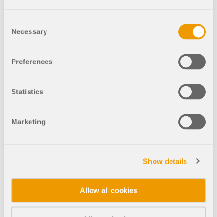
dokładniejszych przepływów pracy w inżynierii
konstrukcyjnej.
Consent
Necessary
Selection
DOWIEDZ SIĘ WIĘCEJ
Preferences
Mia: Asystentka AI
Statistics
Marketing
Show details
Allow all cookies
Narzędzie Geo-Zone