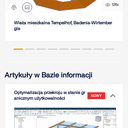
Usługa online Dlubal zapewnia mapy stref do
126x
szybkiego określania obciążeń śniegiem, wiatrem i
sejsmiką.
Wieża mieszkalna Tempelhof, Badenia-Wirtember
SPRAWDŹ STREFY OBCIĄŻEŃ
gia
Artykuły w Bazie informacji
Optymalizacja przekroju w stanie gr
NOWY
anicznym użytkowalności
Przestarzałe produkty