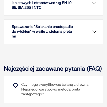
kieletowych i stropów według EN 19
95, SIA 265 i NTC
Sprawdzanie "Ściskanie prostopadle
do włókien" w węźle z wieloma pręta
mi
Za pomocą dodatków Powierzchnia
wielowarstwowa i Projektowanie konstrukcji
drewnianych można wymiarować drewniane ściany
Najczęściej zadawane pytania (FAQ)
szkieletowe (panele szkieletowe) zgodnie z
amerykańskimi normami NDS i SDPWS oraz
kanadyjską normą CSA O86.
Za pomocą RFEM 6 i add-onu Wymiarowanie
Czy mogę zweryfikować ścianę z drewna
Można obliczać pojedyncze ściany lub całe
drewna można wymiarować panele szkieletowe, a
klejonego warstwowo metodą pręta
konstrukcje 3D (także hybrydowe). Podczas
tym samym drewniane ściany i stropy szkieletowe,
zastępczego?
modelowania automatycznie tworzone są słupki,
zgodnie z następującymi normami:
belki, poszycie i połączenia. Podczas
wymiarowania zgodnie z normą amerykańską dla
EN 1995 (norma europejska)