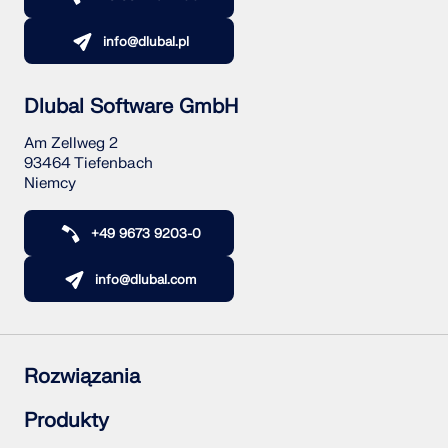
info@dlubal.pl
Dlubal Software GmbH
Am Zellweg 2
93464 Tiefenbach
Niemcy
+49 9673 9203-0
info@dlubal.com
Rozwiązania
Konstrukcje żelbetowe
Produkty
Konstrukcje stalowe