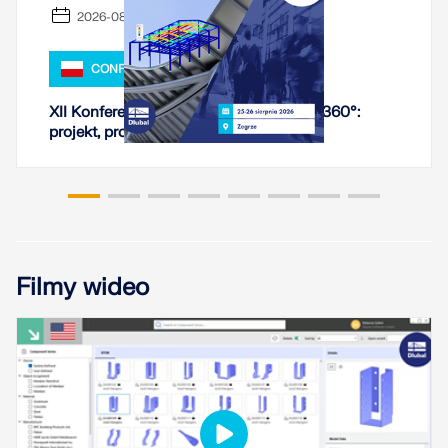
Odkryj API
2026-08-25 - 2026-08-26
CONFERENCE
Dokumentacja API
Indeks
XII Konferencja Techniczna PIKS - Stal 360°:
projekt, produkcja, montaż
Pierwsze kroki
Zastosowania
Obiekty modelu
Abonamenty i ceny
Przykłady
Filmy wideo
MES dla połączeń stalowych
Projektuj i analizuj połączenia stalowe za pomocą
CBFEM, zgodnie z EN 1993‑1‑8 i AISC 360, w pełni
zintegrowane z RFEM 6 dla szybszych,