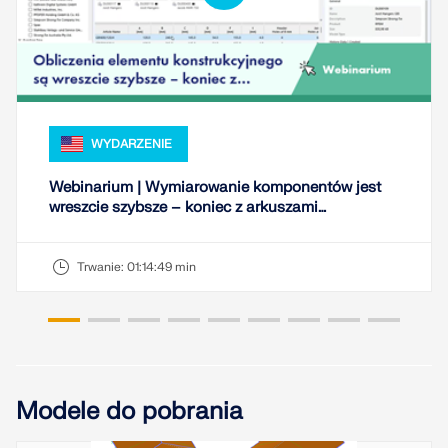
dokładniejszych przepływów pracy w inżynierii
konstrukcyjnej.
DOWIEDZ SIĘ WIĘCEJ
WYDARZENIE
Webinarium | Wymiarowanie komponentów jest
wreszcie szybsze – koniec z arkuszami
kalkulacyjnymi Excel
Trwanie:
01:14:49 min
Modele do pobrania
Narzędzie Geo-Zone