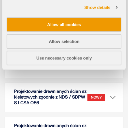
Show details
Allow all cookies
W module rozszerzającym Komponenty dostępne
są między innymi belkowe wsporniki stalowe typu
HUSTF producenta Simpson Strongtie. Ta seria
Allow selection
komponentów jest zgodna z amerykańską normą
ICC-ES.
Use necessary cookies only
Przeczytaj więcej
Projektowanie drewnianych ścian sz
kieletowych zgodnie z NDS / SDPW
NOWY
S i CSA O86
Projektowanie drewnianych ścian sz