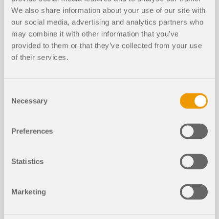
ściskanego.
sprawdzenia „ściskanie prostopadle do włókien”
We also share information about your use of our site with
oraz redukcji siły tnącej.
our social media, advertising and analytics partners who
Przeczytaj więcej
may combine it with other information that you’ve
Artykuł Wyboczenie giętno-skrętne w konstrukcji
Przeczytaj więcej
provided to them or that they’ve collected from your use
drewnianej | Teoria wyjaśnia teoretyczne podstawy
analitycznego określania momentu krytycznego
of their services.
M
lub krytycznego naprężenia zginającego σ
crit
crit
Funkcje produktu
dla wyboczenia giętno-skrętnego belki zginanej. W
poniższym artykule przedstawiono przykłady
Consent
obliczeniowe, których celem jest weryfikacja
Necessary
Selection
wyników analizy wartości własnych względem
Seria komponentów „HUSTF (Simps
NOWY
wyników analitycznych.
on Strongtie)”
Preferences
Przeczytaj więcej
Statistics
Marketing