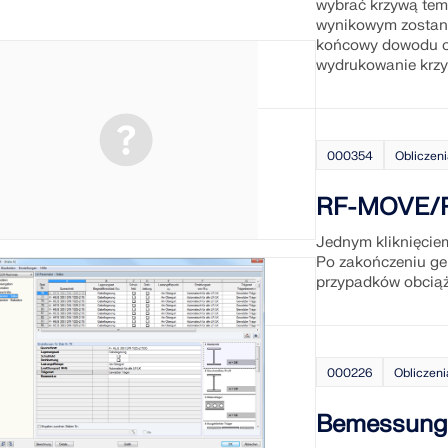
wybrać krzywą temp
wynikowym zostaną
końcowy dowodu oc
wydrukowanie krzy
000354
Obliczen
RF-MOVE/R
Jednym kliknięcie
Po zakończeniu ge
przypadków obciąż
000226
Obliczeni
Bemessung