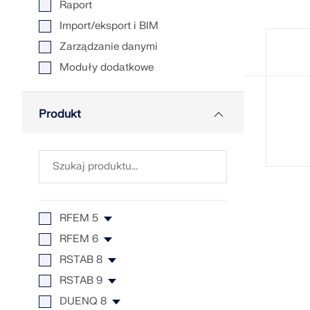
Raport
Import/eksport i BIM
Zarządzanie danymi
DOWIEDZ SIĘ WIĘCEJ
Moduły dodatkowe
Przestarzałe produkty
Produkt
RFEM 5
RFEM 6
RFEM 5
RSTAB 8
RF-CONCRETE 5
RFEM 6
RSTAB 9
RF-CONCRETE Columns 5
Form-Finding dla RFEM 6
RSTAB 8
DUENQ 8
RF-CONCRETE NL 5
Skręcanie skrępowane (7
BETON 8
Skręcanie skrępowane (7.