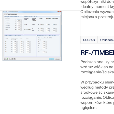
współczynniki do w
Idealny moment k
Obliczenia wyznac
miejscu x przekroju
SPRAWDŹ STREFY OBC
000248
Obliczeni
RF-/TIMBER
Podczas analizy n
wzdłuż włókien na r
rozciąganie/ściskan
W przypadku eleme
według metody prę
środkowe ściskanie,
rozciąganie. Oblic
wsporników, które
ugięciem.