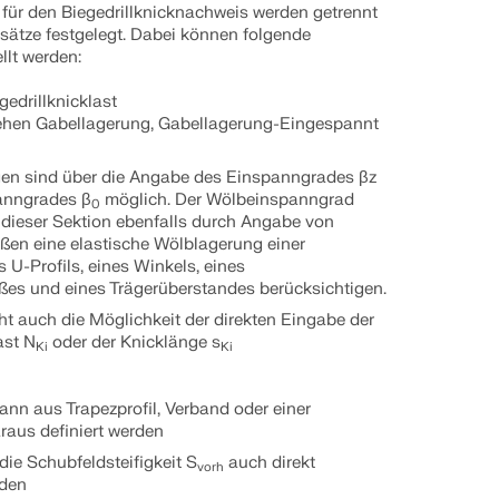
für den Biegedrillknicknachweis werden getrennt
sätze festgelegt. Dabei können folgende
llt werden:
gedrillknicklast
ehen Gabellagerung, Gabellagerung-Eingespannt
en sind über die Angabe des Einspanngrades βz
anngrades β
möglich. Der Wölbeinspanngrad
0
n dieser Sektion ebenfalls durch Angabe von
en eine elastische Wölblagerung einer
es U-Profils, eines Winkels, eines
es und eines Trägerüberstandes berücksichtigen.
eht auch die Möglichkeit der direkten Eingabe der
ast N
oder der Knicklänge s
Ki
Ki
ann aus Trapezprofil, Verband oder einer
aus definiert werden
die Schubfeldsteifigkeit S
auch direkt
vorh
rden