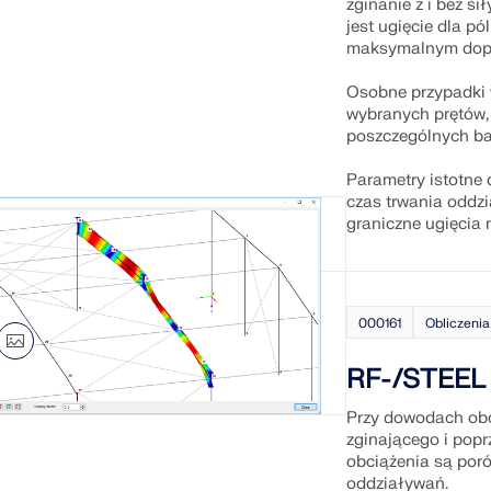
zginanie z i bez si
jest ugięcie dla p
maksymalnym dop
Osobne przypadki w
wybranych prętów,
poszczególnych ba
Parametry istotne d
czas trwania oddz
graniczne ugięcia
000161
Obliczenia
RF-/STEEL 
Przy dowodach obc
zginającego i pop
obciążenia są por
oddziaływań.