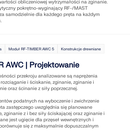
artości obliczeniowej wytrzymałości na zginanie.
rytyczny pokrętno-wyginający RF-/MAST
za samodzielnie dla każdego pręta na każdym
.
IĄŻEŃ
a
Moduł RF-TIMBER AWC 5
Konstrukcje drewniane
 AWC | Projektowanie
ośności przekroju analizowane są naprężenia
ozciąganie i ściskanie, zginanie, zginanie i
ie oraz ścinanie z siły poprzecznej.
ntów podatnych na wyboczenie i zwichrzenie
ta zastępczego uwzględnia się planowane
 zginanie z i bez siły ściskającej oraz zginanie i
zane jest ugięcie dla przęseł wewnętrznych i
 porównuje się z maksymalnie dopuszczalnym