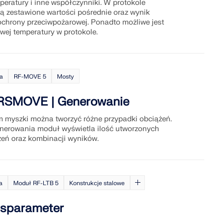
eratury i inne współczynniki. W protokole
 zestawione wartości pośrednie oraz wynik
hrony przeciwpożarowej. Ponadto możliwe jest
wej temperatury w protokole.
ia
RF-MOVE 5
Mosty
SMOVE | Generowanie
m myszki można tworzyć różne przypadki obciążeń.
nerowania moduł wyświetla ilość utworzonych
eń oraz kombinacji wyników.
a
Moduł RF-LTB 5
Konstrukcje stalowe
sparameter