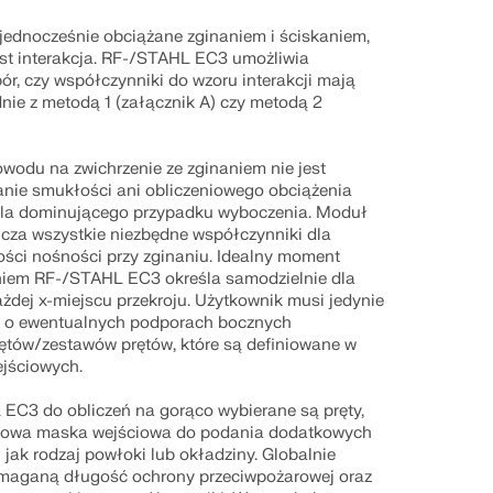
jednocześnie obciążane zginaniem i ściskaniem,
st interakcja. RF-/STAHL EC3 umożliwia
r, czy współczynniki do wzoru interakcji mają
nie z metodą 1 (załącznik A) czy metodą 2
wodu na zwichrzenie ze zginaniem nie jest
ie smukłości ani obliczeniowego obciążenia
la dominującego przypadku wyboczenia. Moduł
icza wszystkie niezbędne współczynniki dla
ości nośności przy zginaniu. Idealny moment
aniem RF-/STAHL EC3 określa samodzielnie dla
żdej x-miejscu przekroju. Użytkownik musi jedynie
je o ewentualnych podporach bocznych
ętów/zestawów prętów, które są definiowane w
jściowych.
 EC3 do obliczeń na gorąco wybierane są pręty,
tkowa maska wejściowa do podania dodatkowych
 jak rodzaj powłoki lub okładziny. Globalnie
maganą długość ochrony przeciwpożarowej oraz