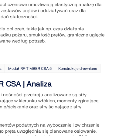
bliczeniowe umożliwiają elastyczną analizę dla
 zestawów prętów i oddziaływań oraz dla
dań stateczności.
la obliczeń, takie jak np. czas działania
adku pożaru, smukłość prętów, graniczne ugięcie
wane według potrzeb.
a
Moduł RF-TIMBER CSA 5
Konstrukcje drewniane
 CSA | Analiza
i nośności przekroju analizowane są siły
skające w kierunku włókien, momenty zginające,
nie/ściskanie oraz siły ścinające z siły
ementów podatnych na wyboczenie i zwichrzenie
o pręta uwzględnia się planowane osiowanie,