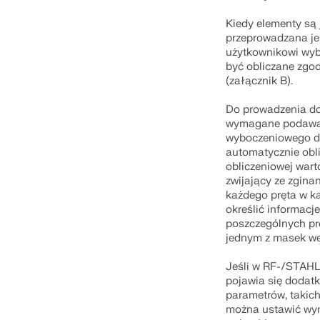
Kiedy elementy są 
przeprowadzana je
użytkownikowi wybó
być obliczane zgod
(załącznik B).
Do prowadzenia do
wymagane podawan
wyboczeniowego d
automatycznie obl
obliczeniowej wart
zwijający ze zgin
każdego pręta w ka
określić informac
poszczególnych pr
jednym z masek we
Jeśli w RF-/STAHL
pojawia się doda
parametrów, takich
można ustawić wy