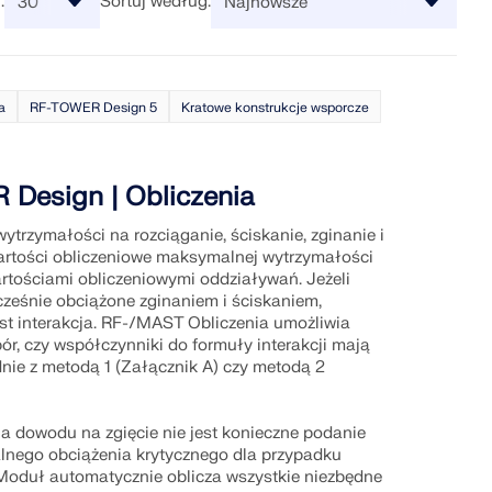
:
Sortuj według:
zadań złożonej optymalizacji.
 w dziedzinie oprogramowania
h materiałów Dlubal
ą karierę na nowe wyżyny.
ęcej informacji
Odkryj API
JE
ylko jej potrzebujesz. Ciesz
arciem e-mailowym,
e są tutaj, aby pomóc Ci w
a
RF-TOWER Design 5
Kratowe konstrukcje wsporcze
ami premium dla użytkowników
 i wyzwaniach technicznych—
ACY
Dokumentacja API
mowanie do analizy
 szybko
Indeks
Design | Obliczenia
ałościowej dla
Pierwsze kroki
a typowe pytania dotyczące
Zastosowania
IAŁEM POMOCY TECHNICZNEJ
SPARCIEM TECHNICZNYM
zukaj lub filtruj setki FAQ, aby
Obiekty modelu
ytrzymałości na rozciąganie, ściskanie, zginanie i
blemy.
Abonamenty i ceny
wiecie czerpią już korzyści z
wartości obliczeniowe maksymalnej wytrzymałości
C) oferuje elastyczny interfejs
Przykłady
sz się darmowym dostępem,
y statycznej bazujący na
rtościami obliczeniowymi oddziaływań. Jeżeli
pertów przez cały okres
zpośrednim dostępem do całego
cześnie obciążone zginaniem i ściskaniem,
al.
st interakcja. RF-/MAST Obliczenia umożliwia
r, czy współczynniki do formuły interakcji mają
nie z metodą 1 (Załącznik A) czy metodą 2
ICENCJĘ
ne
a dowodu na zgięcie nie jest konieczne podanie
ia mapy stref do szybkiego
, wiatrem i sejsmiką.
alnego obciążenia krytycznego dla przypadku
oduł automatycznie oblicza wszystkie niezbędne