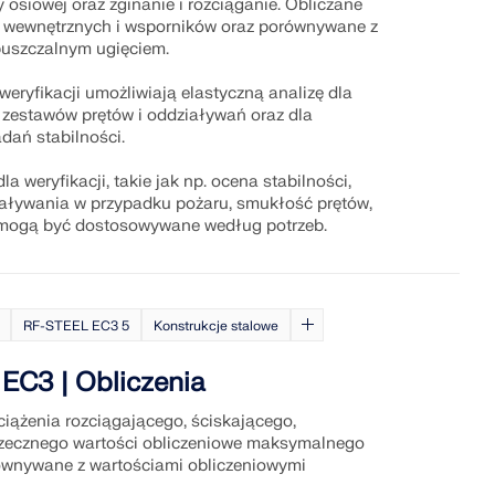
ły osiowej oraz zginanie i rozciąganie. Obliczane
ól wewnętrznych i wsporników oraz porównywane z
uszczalnym ugięciem.
eryfikacji umożliwiają elastyczną analizę dla
 zestawów prętów i oddziaływań oraz dla
dań stabilności.
la weryfikacji, takie jak np. ocena stabilności,
iaływania w przypadku pożaru, smukłość prętów,
 mogą być dostosowywane według potrzeb.
RF-STEEL EC3 5
Konstrukcje stalowe
EC3 | Obliczenia
iążenia rozciągającego, ściskającego,
rzecznego wartości obliczeniowe maksymalnego
ównywane z wartościami obliczeniowymi