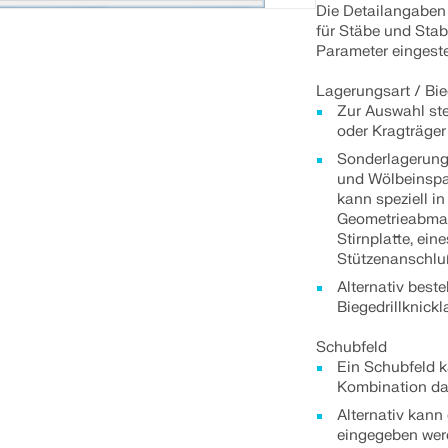
Die Detailangaben 
für Stäbe und Stab
Parameter eingeste
Lagerungsart / Bie
Zur Auswahl st
oder Kragträger
Sonderlagerung
und Wölbeinsp
kann speziell i
Geometrieabmaß
Stirnplatte, ein
Stützenanschluß
Alternativ best
Biegedrillknickl
Schubfeld
Ein Schubfeld k
Kombination dar
Alternativ kann 
eingegeben we