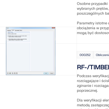
Osobne przypadki o
wybranych prętów,
poszczególnych ba
Parametry istotne d
obciążenia w przyp
mogą być dostoso
000252
Obliczeni
RF-/TIMBER
Podczas weryfikacj
rozciągające i ści
zginanie i rozciąga
poprzecznej.
Dla weryfikacji el
metodą zastępczeg