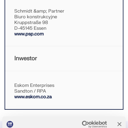
Odkryj API
Schmidt &amp; Partner
Biuro konstrukcyjne
Dokumentacja API
Kruppstraße 98
D-45145 Essen
Indeks
www.psp.com
Pierwsze kroki
Zastosowania
Inwestor
Obiekty modelu
Abonamenty i ceny
Przykłady
Eskom Enterprises
Sandton / RPA
www.eskom.co.za
MES dla połączeń stalowych
Projektuj i analizuj połączenia stalowe za pomocą
CBFEM, zgodnie z EN 1993‑1‑8 i AISC 360, w pełni
zintegrowane z RFEM 6 dla szybszych,