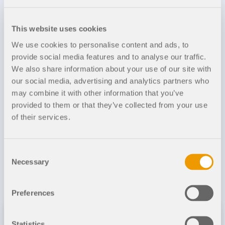
Dane modelu
dokładniejszych przepływów pracy w inżynierii
konstrukcyjnej.
This website uses cookies
Liczba węzłów
5021
Ciężar
538,495
całkowity
t
We use cookies to personalise content and ads, to
DOWIEDZ SIĘ WIĘCEJ
Liczba linii
10422
provide social media features and to analyse our traffic.
Wymiary
51,610 x
Liczba prętów
8909
We also share information about your use of our site with
(metryczne)
22,050 x
28,150 m
our social media, advertising and analytics partners who
Liczba
809
powierzchni
may combine it with other information that you’ve
Wymiary
169.32 x
provided to them or that they’ve collected from your use
(imperialne)
72.34 x
Ilość przypadków
8
92.36
of their services.
obciążenia
feet
Wersja
4.06.02
Consent
programu
Necessary
Selection
Czy mają Państwo jakieś pytania?
Preferences
Narzędzie Geo-Zone
Statistics