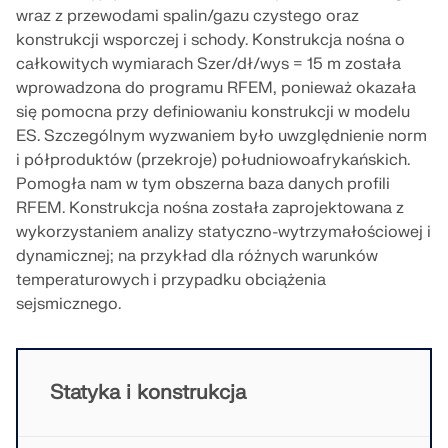
Dołącz do globalnego lidera w dziedzinie
ekspertów przez cały okres studiów.
wraz z przewodami spalin/gazu czystego oraz
oprogramowania inżynierskiego i wynieś swoją
SKONTAKTUJ SIĘ Z DZIAŁEM POMOCY
konstrukcji wsporczej i schody. Konstrukcja nośna o
TECHNICZNEJ
SKONTAKTUJ SIĘ Z WSPARCIEM TECHNICZNYM
karierę na nowe wyżyny.
całkowitych wymiarach Szer/dł/wys = 15 m została
UZYSKAJ BEZPŁATNĄ LICENCJĘ
RWIND 3
wprowadzona do programu RFEM, ponieważ okazała
SPRAWDŹ OFERTY PRACY
się pomocna przy definiowaniu konstrukcji w modelu
ES. Szczególnym wyzwaniem było uwzględnienie norm
Oprogramowanie CFD do cyfrowych tuneli
i półproduktów (przekroje) południowoafrykańskich.
aerodynamicznych
Pomogła nam w tym obszerna baza danych profili
RFEM. Konstrukcja nośna została zaprojektowana z
Więcej informacji
wykorzystaniem analizy statyczno-wytrzymałościowej i
dynamicznej; na przykład dla różnych warunków
temperaturowych i przypadku obciążenia
sejsmicznego.
Dlubal API
Twoje drzwi do modelowania parametrycznego i
Statyka i konstrukcja
automatyzacji