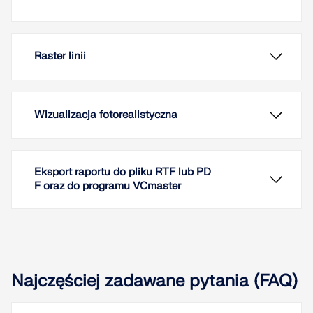
Raster linii
Wizualizacja fotorealistyczna
Eksport raportu do pliku RTF lub PD
F oraz do programu VCmaster
Najczęściej zadawane pytania (FAQ)
Szybkie generowanie siatki linii w kartezjańskim
układzie współrzędnych jest teraz możliwe. Można