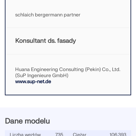
schlaich bergermann partner
Konsultant ds. fasady
Huana Engineering Consulting (Pekin) Co., Ltd.
(SuP Ingenieure GmbH)
www.sup-net.de
Dane modelu
Liczba węzłów
735
Ciężar
106,393