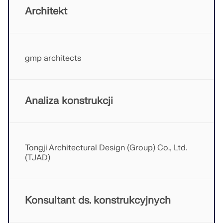
Usługa online Dlubal zapewnia mapy stref do
Architekt
szybkiego określania obciążeń śniegiem, wiatrem i
sejsmiką.
SPRAWDŹ STREFY OBCIĄŻEŃ
gmp architects
Analiza konstrukcji
Tongji Architectural Design (Group) Co., Ltd.
(TJAD)
Przestarzałe produkty
Konsultant ds. konstrukcyjnych