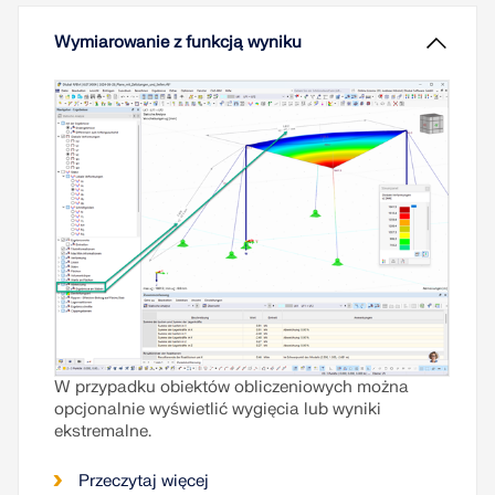
mogą być rozpatrywane za pomocą uproszczonej
metody analizy stabilności w Klauzuli 8.4.3 lub,
Wymiarowanie z funkcją wyniku
nowością w standardzie 2019, metody stabilności
w analizie elastycznej zawartej w Załączniku O.
Przeczytaj więcej
W przypadku obiektów obliczeniowych można
opcjonalnie wyświetlić wygięcia lub wyniki
ekstremalne.
Przeczytaj więcej