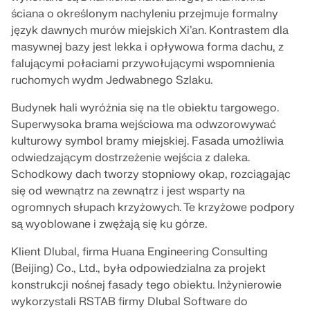
Dołącz do globalnego lidera w dziedzinie
ekspertów przez cały okres studiów.
ściana o określonym nachyleniu przejmuje formalny
oprogramowania inżynierskiego i wynieś swoją
SKONTAKTUJ SIĘ Z DZIAŁEM POMOCY
TECHNICZNEJ
SKONTAKTUJ SIĘ Z WSPARCIEM TECHNICZNYM
karierę na nowe wyżyny.
język dawnych murów miejskich Xi’an. Kontrastem dla
masywnej bazy jest lekka i opływowa forma dachu, z
UZYSKAJ BEZPŁATNĄ LICENCJĘ
RWIND 3
falującymi połaciami przywołującymi wspomnienia
SPRAWDŹ OFERTY PRACY
ruchomych wydm Jedwabnego Szlaku.
Oprogramowanie CFD do cyfrowych tuneli
Budynek hali wyróżnia się na tle obiektu targowego.
aerodynamicznych
Superwysoka brama wejściowa ma odwzorowywać
kulturowy symbol bramy miejskiej. Fasada umożliwia
Więcej informacji
odwiedzającym dostrzeżenie wejścia z daleka.
Schodkowy dach tworzy stopniowy okap, rozciągając
się od wewnątrz na zewnątrz i jest wsparty na
ogromnych słupach krzyżowych. Te krzyżowe podpory
są wyoblowane i zwężają się ku górze.
Dlubal API
Klient Dlubal, firma Huana Engineering Consulting
Twoje drzwi do modelowania parametrycznego i
(Beijing) Co., Ltd., była odpowiedzialna za projekt
automatyzacji
konstrukcji nośnej fasady tego obiektu. Inżynierowie
wykorzystali RSTAB firmy Dlubal Software do