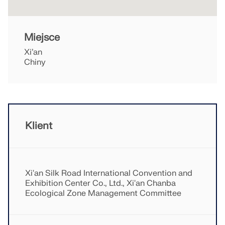
dokładniejszych przepływów pracy w inżynierii
konstrukcyjnej.
Miejsce
DOWIEDZ SIĘ WIĘCEJ
Xi’an
Chiny
Klient
Xi'an Silk Road International Convention and
Exhibition Center Co., Ltd., Xi'an Chanba
Ecological Zone Management Committee
Narzędzie Geo-Zone