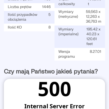
całkowity
t
Liczba prętów
1446
Wymiary
59,563 x
Ilość przypadków
5
(metryczne)
12,263 x
obciążenia
36,763 m
Ilość KO
8
Wymiary
195.42 x
(imperialne)
40.23 x
120.61
feet
Wersja
8.27.01
programu
Czy mają Państwo jakieś pytania?