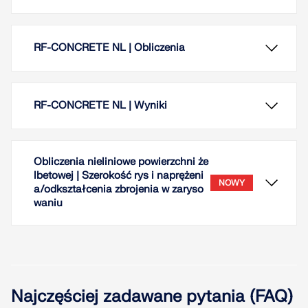
RF-CONCRETE NL | Obliczenia
RF-CONCRETE NL | Wyniki
Obliczenia nieliniowe powierzchni że
lbetowej | Szerokość rys i naprężeni
NOWY
a/odkształcenia zbrojenia w zaryso
waniu
RF-CONCRETE Surfaces:
Po zakończeniu obliczeń, moduł wyświetla
Nieliniowa analiza deformacji jest przeprowadzana
przejrzyście ułożone tabele zawierające wyniki
metodą iteracyjną, z uwzględnieniem sztywności w
obliczeń nieliniowych. Wszystkie wartości
Najczęściej zadawane pytania (FAQ)
przekrojach zarysowanych i niezarysowanych.
pośrednie są uwzględnione w sposób zrozumiały.