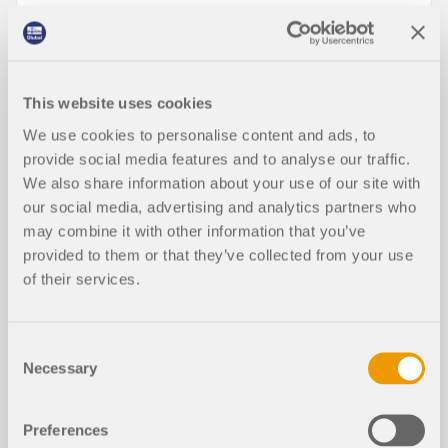
Analiza nieliniowa w RF-/CONCRET
E
This website uses cookies
We use cookies to personalise content and ads, to
Projektowanie prostokątnej stopy fu
provide social media features and to analyse our traffic.
NOWY
ndamentowej według ACI w RFEM 6
We also share information about your use of our site with
our social media, advertising and analytics partners who
may combine it with other information that you’ve
Analiza geotechniczna projektowani
provided to them or that they’ve collected from your use
a stopy fundamentowej według IBC
NOWY
of their services.
(ASD) w RFEM 6
Consent
Necessary
Selection
Zrzuty ekranu
Preferences