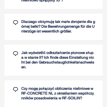
nieliniowo sprężysty 1D"?
wykresu zgodnie z normą modelu CEB-FIB 90:1993
oraz rezydualnej wytrzymałości betonu na
rozciąganie z uwzględnieniem usztywnienia
rozciąganego między rysami.
Dlaczego otrzymuję tak małe zbrojenie dla g
órnej belki? Die Bewehrungsmenge für die U
Ponadto można określić, które wartości wyników
nterzüge ist wesentlich größer.
mają być wyświetlane po obliczeniach nieliniowych
w stanie granicznym użytkowalności:
Odkształcenia (globalne, lokalne dla układu
niezdeformowanego/nieodkształconego)
Jak wyświetlić odkształcenie pionowe słup
a w stanie II? Ich finde diese Einstellung nic
Szerokości, wysokości rys oraz rozstaw górnej i
ht bei den Gebrauchstauglichkeitsnachweis
dolnej powierzchni w głównych kierunkach I
en.
oraz II
Naprężenia w betonie (naprężenie i
odkształcenie w głównym kierunku I i II) oraz w
zbrojeniu (odkształcenie, pole przekroju, profil,
Czy mogę połączyć obliczenia nieliniowe w
otulina i kierunek w każdym kierunku zbrojenia)
RF-CONCRETE NL z określaniem współczy
RF-CONCRETE Members:
nników posadowienia w RF-SOILIN?
Nieliniowa analiza deformacji konstrukcji
szkieletowych jest przeprowadzana metodą