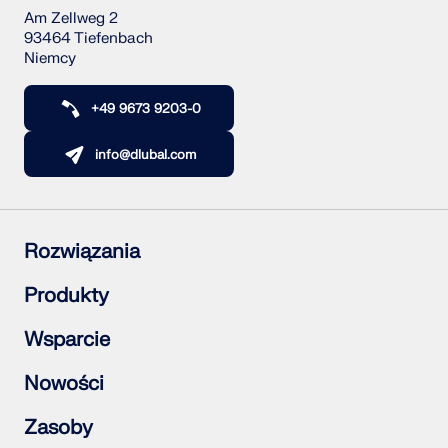
Am Zellweg 2
93464 Tiefenbach
Niemcy
+49 9673 9203-0
info@dlubal.com
Rozwiązania
Konstrukcje żelbetowe
Produkty
Konstrukcje stalowe
Konstrukcje drewniane
RFEM 6
Wsparcie
Połączenia stalowe
RSTAB 9
RSECTION 1
Często zadawane pytania (FAQ)
Nowości
RWIND 3
Zadaj indywidualne pytanie
Mapa obciążeń śniegiem, wiatrem i obciążeniem
Subskrybuj newsletter
Zasoby
sejsmicznym
Aktualności