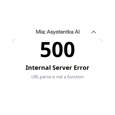
Odkryj API
Dokumentacja API
Indeks
Mia: Asystentka AI
Pierwsze kroki
Zastosowania
Obiekty modelu
Abonamenty i ceny
Przykłady
MES dla połączeń stalowych
Projektuj i analizuj połączenia stalowe za pomocą
CBFEM, zgodnie z EN 1993‑1‑8 i AISC 360, w pełni
zintegrowane z RFEM 6 dla szybszych,