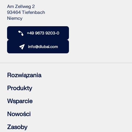
Am Zellweg 2
93464 Tiefenbach
Niemcy
+49 9673 9203-0
info@dlubal.com
Rozwiązania
Konstrukcje żelbetowe
Produkty
Konstrukcje stalowe
Konstrukcje drewniane
RFEM 6
Wsparcie
Połączenia stalowe
RSTAB 9
RSECTION 1
Często zadawane pytania (FAQ)
Nowości
RWIND 3
Zadaj indywidualne pytanie
Mapa obciążeń śniegiem, wiatrem i obciążeniem
Subskrybuj newsletter
Zasoby
sejsmicznym
Aktualności