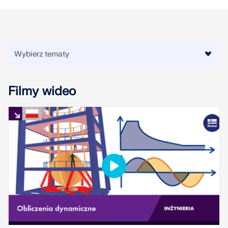
dokładniejszych przepływów pracy w inżynierii
konstrukcyjnej.
DOWIEDZ SIĘ WIĘCEJ
Filmy wideo
Narzędzie Geo-Zone