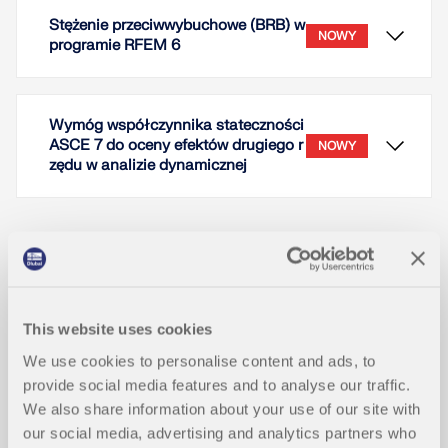
Stężenie przeciwwybuchowe (BRB) w
NOWY
programie RFEM 6
Wymóg współczynnika stateczności
ASCE 7 do oceny efektów drugiego r
NOWY
zędu w analizie dynamicznej
Zarówno analiza drgań własnych, jak i analiza
spektrum odpowiedzi przeprowadzane są na
układzie liniowym. Jeżeli w modelu występują
Zrzuty ekranu
nieliniowości, podlega on linearyzacji, dzięki czemu
elementy nieliniowe nie są brane pod uwagę w
This website uses cookies
dalszej analizie. Mogą to być na przykład pręty
Typ pręta Buckling-Restrained Brace (BRB) jest
We use cookies to personalise content and ads, to
Przypisać spektrum odpowiedzi
rozciągane, podpory nieliniowe lub przeguby
teraz dostępny w RFEM. Buckling-Restrained Brace
provide social media features and to analyse our traffic.
nieliniowe. W tym artykule pokazano, w jaki sposób
składa się ze stalowego rdzenia (np. płaskownika
można nimi zarządzać w analizie dynamicznej.
We also share information about your use of our site with
lub przekroju krzyżowego) otoczonego osłoną
our social media, advertising and analytics partners who
wypełnioną betonem, zazwyczaj w postaci profilu