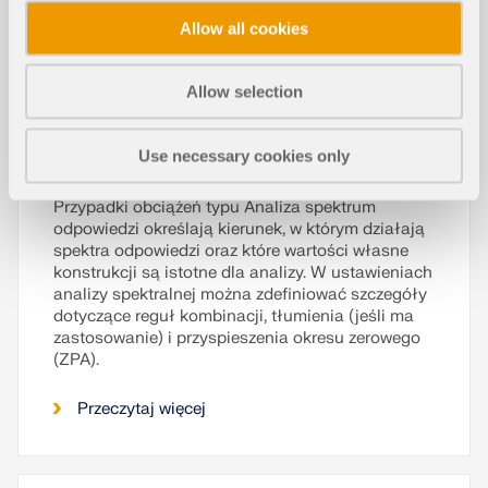
Allow all cookies
Oprogramowanie do analizy statyczno-
wytrzymałościowej firmy Dlubal wykonuje wiele
Allow selection
pracy za Ciebie. Program sugeruje zgodnie z
regułami parametry wejściowe, istotne dla
wybranych norm. Ponadto można ręcznie
Use necessary cookies only
wprowadzić spektra odpowiedzi.
Przypadki obciążeń typu Analiza spektrum
odpowiedzi określają kierunek, w którym działają
spektra odpowiedzi oraz które wartości własne
konstrukcji są istotne dla analizy. W ustawieniach
analizy spektralnej można zdefiniować szczegóły
dotyczące reguł kombinacji, tłumienia (jeśli ma
zastosowanie) i przyspieszenia okresu zerowego
(ZPA).
Przeczytaj więcej