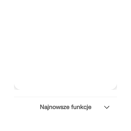
Odkryj API
Dokumentacja API
Indeks
Pierwsze kroki
Zastosowania
Obiekty modelu
Abonamenty i ceny
Przykłady
Najnowsze funkcje
MES dla połączeń stalowych
Projektuj i analizuj połączenia stalowe za pomocą
CBFEM, zgodnie z EN 1993‑1‑8 i AISC 360, w pełni
zintegrowane z RFEM 6 dla szybszych,