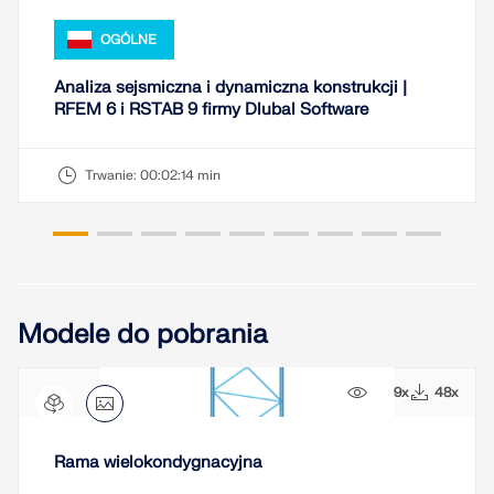
Usługa online Dlubal zapewnia mapy stref do
szybkiego określania obciążeń śniegiem, wiatrem i
OGÓLNE
sejsmiką.
Analiza sejsmiczna i dynamiczna konstrukcji |
SPRAWDŹ STREFY OBCIĄŻEŃ
RFEM 6 i RSTAB 9 firmy Dlubal Software
Trwanie:
00:02:14 min
Modele do pobrania
1499x
48x
Przestarzałe produkty
Rama wielokondygnacyjna