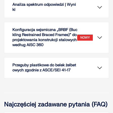
Analiza spektrum odpowiedzi | Wyni
ki
Konfiguracja sejsmiczna „BRBF (Buc
kling Restrained Braced Frames)“ do
NOWY
projektowania konstrukcji stalowych
według AISC 360
Przeguby plastikowe do belek żelbet
owych zgodnie z ASCE/SEI 41-17
Przypadki obciążeń typu Analiza spektrum
odpowiedzi zawierają wygenerowane obciążenia
równoważne. Po pierwsze, udziały modalne muszą
Najczęściej zadawane pytania (FAQ)
zostać nałożone na siebie z regułą SRSS lub CQC.
W takim przypadku można wykorzystać wyniki