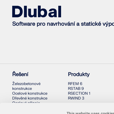
VÍCE INFORMACÍ
Software pro navrhování a statické výp
Starší produkty
Řešení
Produkty
Železobetonové
RFEM 6
konstrukce
RSTAB 9
Ocelové konstrukce
RSECTION 1
Dřevěné konstrukce
RWIND 3
Ocelové přípoje
This website uses cookie