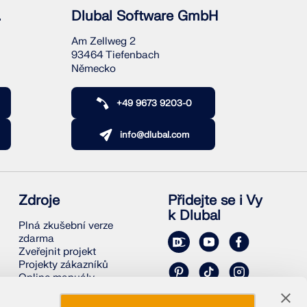
Í ZÓN
.
Dlubal Software GmbH
Am Zellweg 2
93464 Tiefenbach
Německo
+49 9673 9203-0
info@dlubal.com
Zdroje
Přidejte se i Vy
k Dlubal
Plná zkušební verze
zdarma
Zveřejnit projekt
Projekty zákazníků
Online manuály