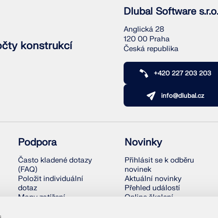
KONTROLOVAT ZATÍŽEN
Dlubal Software s.r.o
Anglická 28
120 00 Praha
očty konstrukcí
Česká republika
+420 227 203 203
info@dlubal.cz
Podpora
Novinky
Často kladené dotazy
Přihlásit se k odběru
(FAQ)
novinek
Položit individuální
Aktuální novinky
dotaz
Přehled událostí
Mapy zatížení
Online školení
sněhem, rychlosti
větru a seizmického
s