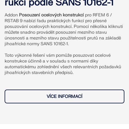
rukcí podle SANS 10162-1
pro statické výpočty a posuňte svou kariéru na
ZÍSKEJTE PODPORU
ZÍSKAT BEZPLATNOU LICENCI
novou úroveň.
SPOJTE SE S PODPOROU
RWIND 3
Addon
Posouzení ocelových konstrukcí
pro RFEM 6 /
RSTAB 9 nabízí řadu praktických funkcí pro přesné
PROHLÉDNĚTE SI AKTUÁLNÍ NABÍDKY PRÁCE
posuzování ocelových konstrukcí. Pomocí několika kliknutí
můžete snadno provádět posouzení mezního stavu
CFD software pro digitální větrné tunely
únosnosti a mezního stavu použitelnosti prutů na základě
jihoafrické normy SANS 10162-1.
Více informací
Toto výkonné řešení vám pomůže posuzovat ocelové
konstrukce účinně a v souladu s normami díky
automatickému zohlednění všech relevantních požadavků
jihoafrických stavebních předpisů.
Dlubal API
Vaše brána do parametrického modelování a
VÍCE INFORMACÍ
automatizace
Objevte API