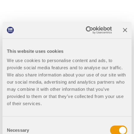
Dokumentace API
Index
Začínáme
Aplikace
Posouzení dřevěných konst
Objekty modelu
rukcí podle SANS 10163-1 a
This website uses cookies
Předplatné a ceny
SANS 10163-2
We use cookies to personalise content and ads, to
Příklady
provide social media features and to analyse our traffic.
We also share information about your use of our site with
Doplněk
Posouzení dřevěných konstrukcí
pro RFEM 6 /
RSTAB 9 vám nabízí možnost vytvořit všechny potřebné
our social media, advertising and analytics partners who
posudky pro dřevěné konstrukce podle jihoafrických norem
may combine it with other information that you’ve
SANS 10163-1 a SANS 10163-2. To zahrnuje posudky v
MKP pro ocelové spoje
provided to them or that they’ve collected from your use
mezním stavu únosnosti, použitelnosti a požární odolnosti
of their services.
Navrhujte a analyzujte ocelové spoje pomocí
pro dřevěné pruty.
CBFEM, v souladu s EN 1993‑1‑8 a AISC 360, plně
integrované v programu RFEM 6 pro rychlejší a
S tímto výkonným softwarem můžete zajistit, že vaše
přesnější konstrukční pracovní postupy.
dřevěné konstrukce splňují specifické požadavky
Consent
jihoafrických norem pro dřevěné konstrukce a že vaše
Necessary
Selection