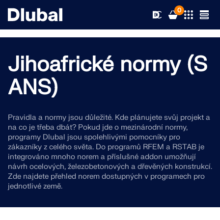
0
Jihoafrické normy (S
Řešení
ANS)
Produkty
Odvětví
Pravidla a normy jsou důležité. Kde plánujete svůj projekt a
na co je třeba dbát? Pokud jde o mezinárodní normy,
Podpora
Oblasti použití
programy Dlubal jsou spolehlivými pomocníky pro
RFEM 6
zákazníky z celého světa. Do programů RFEM a RSTAB je
integrováno mnoho norem a příslušné addon umožňují
Novinky
Normy
Podpora
návrh ocelových, železobetonových a dřevěných konstrukcí.
Jediný program pro statické výpočty, který
Zde najdete přehled norem dostupných v programech pro
potřebujete
Zdroje
Online služby
Školení
Novinky
jednotlivé země.
Více informací
Vzdělávání
Servis
Školení
Stáhnout plnou verzi