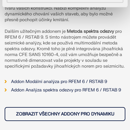
umožňuje přesné stanovení vlastních frekvencí a vlastních
KONTROLOVAT ZATÍŽENÍ ZÓN
tvarů vašich konstrukcí. Nabízí komplexní analýzu
dynamického chování vašich staveb, aby bylo možné
přesně pochopit účinky kmitání.
Dalším užitečným addonem je
Metoda spektra odezvy
pro
RFEM 6 / RSTAB 9. S tímto nástrojem můžete provádět
seizmické analýzy, kde se používá multimodální metoda
spektra odezvy. Kromě toho je plně integrována jihoafrická
norma CFE SANS 10160-4, což vám umožňuje bezpečně a
normativně dimenzovat vaše projekty v souladu se
specifickými požadavky jihoafrických norem pro seizmicitu.
Addon Modální analýza pro RFEM 6 / RSTAB 9
Addon Analýza spektra odezvy pro RFEM 6 / RSTAB 9
Starší produkty
ZOBRAZIT VŠECHNY ADDONY PRO DYNAMIKU