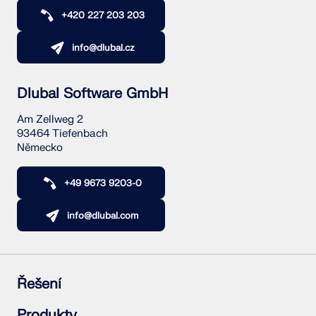
+420 227 203 203
info@dlubal.cz
Dlubal Software GmbH
Am Zellweg 2
93464 Tiefenbach
Německo
+49 9673 9203-0
info@dlubal.com
Řešení
Železobetonové konstrukce
Produkty