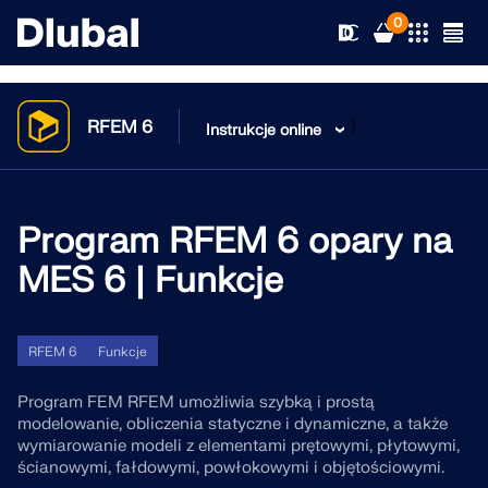
0
}
RFEM 6
Instrukcje online
Rozwiązania
Produkty
Program RFEM 6 opary na
Branże
MES 6 | Funkcje
Wsparcie
Obszary zastosowania
RFEM 6
Nowości
Normy
Wsparcie techniczne
RFEM 6
Funkcje
Jedyny program do analizy konstrukcji, jakiego
potrzebujesz do swoich projektów
Program FEM RFEM umożliwia szybką i prostą
Zasoby
Usługi online
Szkolenie
Aktualności
modelowanie, obliczenia statyczne i dynamiczne, a także
wymiarowanie modeli z elementami prętowymi, płytowymi,
Więcej informacji
ścianowymi, fałdowymi, powłokowymi i objętościowymi.
Edukacja
Serwis
Szkolenie
Pobierz pełną wersję