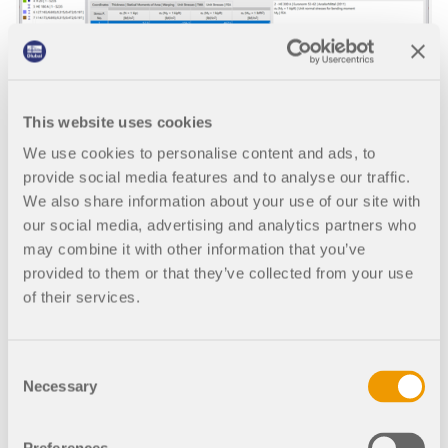
This website uses cookies
We use cookies to personalise content and ads, to
provide social media features and to analyse our traffic.
We also share information about your use of our site with
our social media, advertising and analytics partners who
may combine it with other information that you’ve
provided to them or that they’ve collected from your use
of their services.
Naprężenia jednostkowe przek
rojów
Consent
Upewnij się, że nic Ci się nie zawali: Aby móc
Necessary
Selection
oszacować nośność przekrojów prętów, wyświetl
naprężenia jednostkowe (odnoszące się do N = 1
kN, My = 1 kNm itp.).