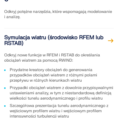
Dołącz do globalnego lidera w dziedzinie
ekspertów przez cały okres studiów.
oprogramowania inżynierskiego i wynieś swoją
SKONTAKTUJ SIĘ Z DZIAŁEM POMOCY
TECHNICZNEJ
SKONTAKTUJ SIĘ Z WSPARCIEM TECHNICZNYM
karierę na nowe wyżyny.
Odkryj potężne narzędzia, które wspomagają modelowanie
i analizę.
UZYSKAJ BEZPŁATNĄ LICENCJĘ
RWIND 3
SPRAWDŹ OFERTY PRACY
Symulacja wiatru (środowisko RFEM lub
Oprogramowanie CFD do cyfrowych tuneli
RSTAB)
aerodynamicznych
Odkryj nowe funkcje w RFEM i RSTAB do określania
Więcej informacji
obciążeń wiatrem za pomocą RWIND:
Przydatne kreatory obciążeń do generowania
przypadków obciążeń wiatrem z różnymi polami
przepływu w różnych kierunkach wiatru
Dlubal API
Przypadki obciążeń wiatrem z dowolnie przypisywalnymi
ustawieniami analizy, w tym z niestandardową definicją
wielkości tunelu aerodynamicznego i profilu wiatru
Twoje drzwi do modelowania parametrycznego i
Szczegółowa prezentacja tunelu aerodynamicznego z
automatyzacji
wejściowym profilem wiatru i wejściowym profilem
intensywności turbulencji wiatru