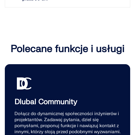
Usługa online Dlubal zapewnia mapy stref do
szybkiego określania obciążeń śniegiem, wiatrem i
sejsmiką.
SPRAWDŹ STREFY OBCIĄŻEŃ
Polecane funkcje i usługi
Dlubal Community
Dołącz do dynamicznej społeczności inżynierów i
Przestarzałe produkty
projektantów. Zadawaj pytania, dziel się
pomysłami, proponuj funkcje i nawiązuj kontakt z
innymi, którzy stoją przed podobnymi wyzwaniami.