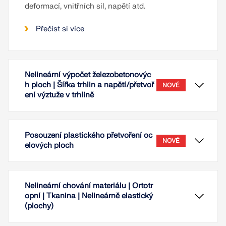
deformací, vnitřních sil, napětí atd.
Přečíst si více
Nelineární výpočet železobetonovýc
h ploch | Šířka trhlin a napětí/přetvoř
NOVÉ
ení výztuže v trhlině
Posouzení plastického přetvoření oc
NOVÉ
elových ploch
Nelineární chování materiálu | Ortotr
opní | Tkanina | Nelineárně elastický
(plochy)