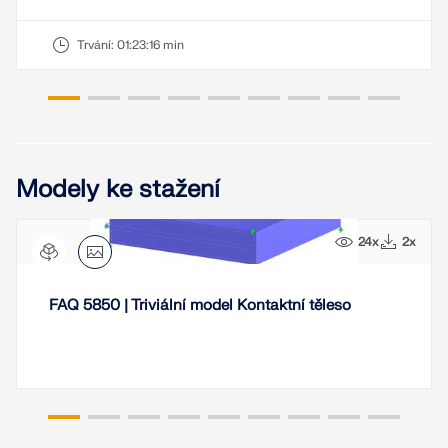
Trvání:
01:23:16 min
Modely ke stažení
24x
2x
FAQ 5850 | Triviální model Kontaktní těleso