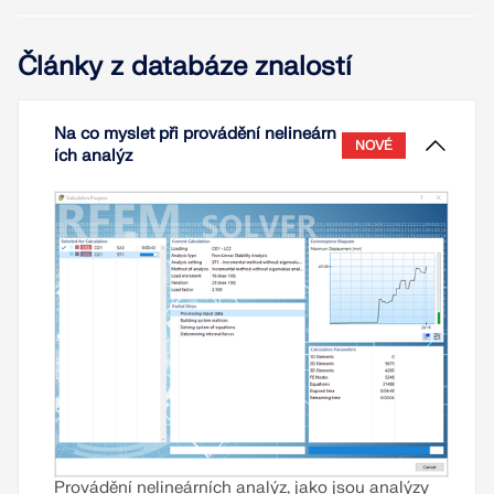
Články z databáze znalostí
Na co myslet při provádění nelineárn
NOVÉ
ích analýz
Provádění nelineárních analýz, jako jsou analýzy