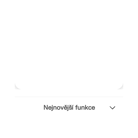
Dokumentace API
Index
Začínáme
Aplikace
Objekty modelu
Předplatné a ceny
Příklady
MKP pro ocelové spoje
Nejnovější funkce
Navrhujte a analyzujte ocelové spoje pomocí
CBFEM, v souladu s EN 1993‑1‑8 a AISC 360, plně
integrované v programu RFEM 6 pro rychlejší a
přesnější konstrukční pracovní postupy.