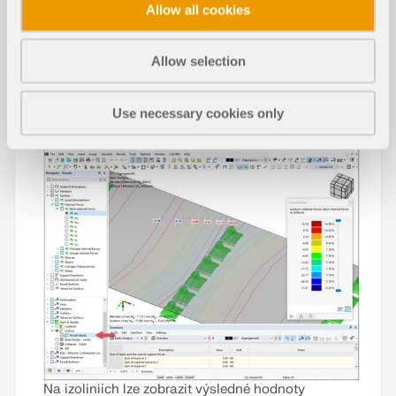
Z. a Tschuchnigg F. Optimalizace a variační
Allow all cookies
principy pro metodu redukce smykové pevnosti. Int
Funkce programů
J Numer Anal Methods Geomech. 2021;45:2388–
2407).
Allow selection
Zobrazení výsledných hodnot na izol
Přečíst si více
Use necessary cookies only
iniích
Na izoliniích lze zobrazit výsledné hodnoty