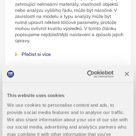
zahrnující nelineární materiály, vlastnosti objektů
nebo analýzu vyššího řádu, může být náročné. V
závislosti na modelu a typu analýzy může být
nutné upravit některé klíčové parametry, protože
mohou ovlivnit kvalitu výsledků. V tomto článku
popisujeme nejdůležitější nastavení a způsob jejich
úpravy.
Přečíst si více
Působení deště na vícenásobně zakř
NOVÉ
ivené plochy – hromadění vody
This website uses cookies
We use cookies to personalise content and ads, to
provide social media features and to analyse our traffic.
Modelování a návrh styku sloupů le
šení pomocí hybridního nosného mo
We also share information about your use of our site with
NOVÉ
delu podle DIBt Newsletter 4/2017 v
our social media, advertising and analytics partners who
programech RFEM 6 / RSTAB 9
may combine it with other information that you’ve