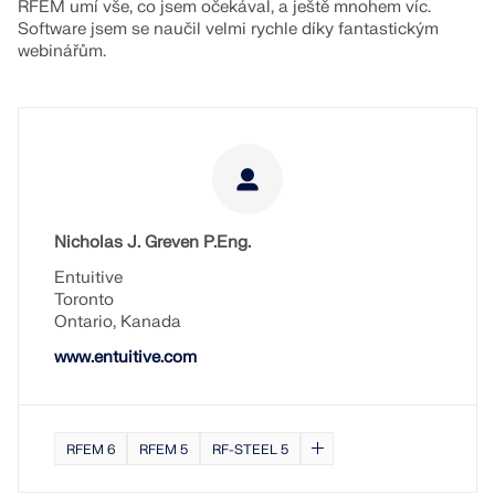
RFEM umí vše, co jsem očekával, a ještě mnohem víc.
Software jsem se naučil velmi rychle díky fantastickým
webinářům.
Nicholas J. Greven P.Eng.
Entuitive
Toronto
Ontario, Kanada
www.entuitive.com
RFEM 6
RFEM 5
RF-STEEL 5