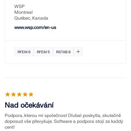
WSP
Montreal
Québec, Kanada
www.wsp.com/en-us
RFEM 6
RFEM 5
RSTAB 8
Nad očekávání
Podpora, kterou mi společnost Dlubal poskytla, skutečně
doposud vše převyšuje. Software a podpora stojí za každý
cent!