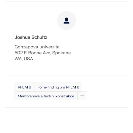
KONTROLOVAT ZATÍŽENÍ ZÓN
Joshua Schultz
Gonzagova univerzita
502 E Boone Ave, Spokane
WA, USA
RFEM 6
Form-finding pro RFEM 6
Starší produkty
Membránové a textilní konstrukce