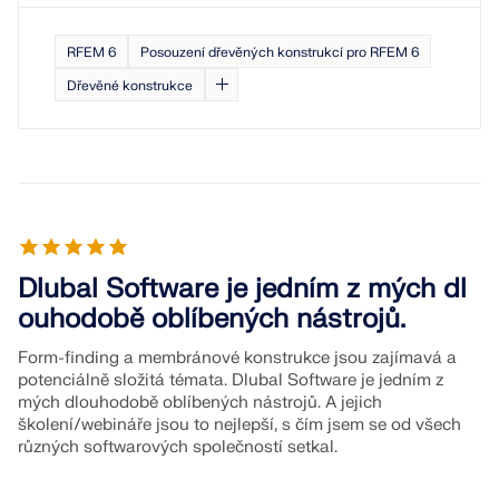
VÍCE INFORMACÍ
RFEM 6
Posouzení dřevěných konstrukcí pro RFEM 6
Dřevěné konstrukce
Dlubal Software je jedním z mých dl
ouhodobě oblíbených nástrojů.
Form-finding a membránové konstrukce jsou zajímavá a
Nástroj Geo-zóny
potenciálně složitá témata. Dlubal Software je jedním z
mých dlouhodobě oblíbených nástrojů. A jejich
Online služba Dlubal poskytuje mapy oblastí pro
školení/webináře jsou to nejlepší, s čím jsem se od všech
rychlé stanovení sněhových zatížení, rychlostí větru
různých softwarových společností setkal.
a seizmických údajů.