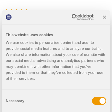
Výkonný a intuitivní
Skutečně velmi rád sleduji webináře, které zveřejňujete na
YouTube. Pomohly mi přesvědčit mého klienta, aby
This website uses cookies
zakoupil program RFEM. Jsou nabité informacemi.
We use cookies to personalise content and ads, to
Práce s programem RFEM mě opravdu baví. Během své
provide social media features and to analyse our traffic.
kariéry jsem používal mnoho analytických programů, ale
We also share information about your use of our site with
dosud jsem se nesetkal s tak výkonným a intuitivním
our social media, advertising and analytics partners who
programem, jako je RFEM. Děkuji, že jste ve mě probudili
may combine it with other information that you’ve
novou vášeň.
provided to them or that they’ve collected from your use
Během pár týdnů jsem byl schopen posuzovat v RFEMu
of their services.
úžasné konstrukce, od malých po velké. Nechápu, proč
software Dlubal nepoužívají všichni? Mému zákazníkovi
poskytuje konkurenční výhodu.
Consent
Necessary
Pokračujte ve skvělé práci!
Selection