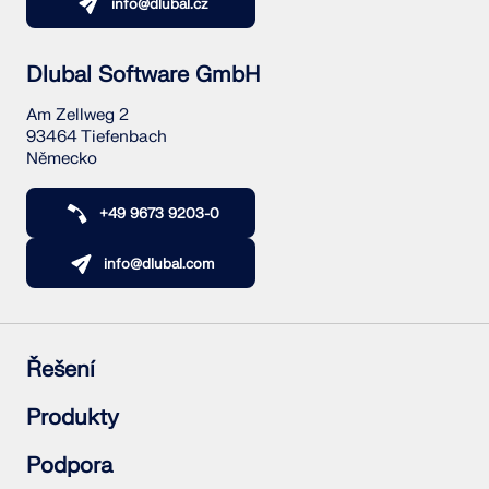
info@dlubal.cz
Dlubal Software GmbH
Am Zellweg 2
93464 Tiefenbach
Německo
+49 9673 9203-0
info@dlubal.com
Řešení
Železobetonové konstrukce
Produkty
Ocelové konstrukce
Dřevěné konstrukce
RFEM 6
Podpora
Ocelové přípoje
RSTAB 9