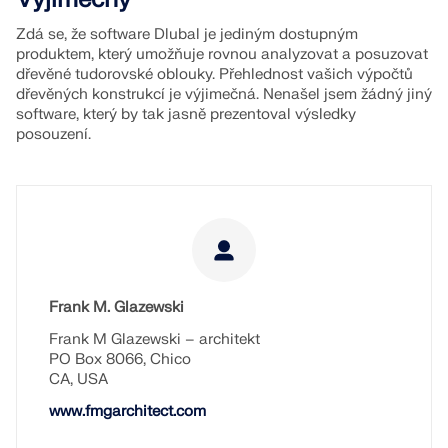
Dokumentace API
Zdá se, že software Dlubal je jediným dostupným
produktem, který umožňuje rovnou analyzovat a posuzovat
Index
dřevěné tudorovské oblouky. Přehlednost vašich výpočtů
Začínáme
dřevěných konstrukcí je výjimečná. Nenašel jsem žádný jiný
software, který by tak jasně prezentoval výsledky
Aplikace
posouzení.
Objekty modelu
Předplatné a ceny
Příklady
Frank M. Glazewski
MKP pro ocelové spoje
Frank M Glazewski – architekt
Navrhujte a analyzujte ocelové spoje pomocí
PO Box 8066, Chico
CBFEM, v souladu s EN 1993‑1‑8 a AISC 360, plně
CA, USA
integrované v programu RFEM 6 pro rychlejší a
přesnější konstrukční pracovní postupy.
www.fmgarchitect.com