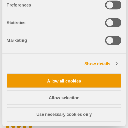
Preferences
Statistics
William Lefort, P.Eng.
Marketing
Danwill Canada
Canmore
Alberta, Kanada
Show details
Allow all cookies
RFEM 5
RF-CONCRETE 5
RF-STEEL CSA 5
Allow selection
Use necessary cookies only