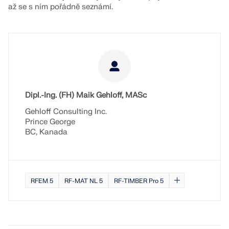
až se s ním pořádně seznámí.
Dipl.-Ing. (FH) Maik Gehloff, MASc
Gehloff Consulting Inc.
Prince George
BC, Kanada
RFEM 5
RF-MAT NL 5
RF-TIMBER Pro 5