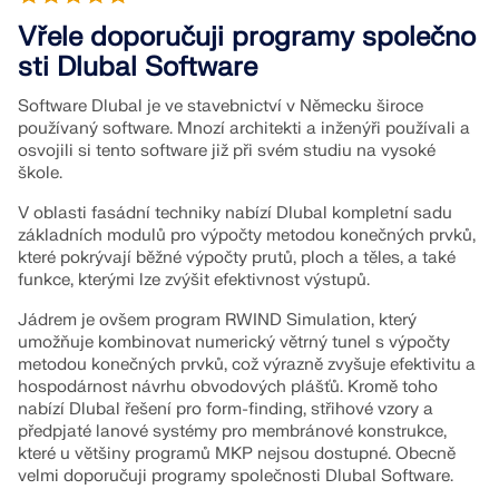
Statický výpočet konstrukce pro
Vřele doporučuji programy společno
Addony
solární systémy
Společnost
Prodej
Události
Bezplatná zóna Dlubal
E-learning
sti Dlubal Software
Doplňkové analýzy
Dlubal Software vám pomáhá vytvářet a ověřovat
Software Dlubal je ve stavebnictví v Německu široce
různé solární montážní systémy. Pracujte efektivně s
Kariéra
Asistentka podpory s využitím AI
Příklady
Studenti a školy
O společnosti
Dynamická analýza
používaný software. Mnozí architekti a inženýři používali a
ocelovými, hliníkovými a betonovými konstrukcemi v
Ovládněte statiku pomocí webinářů
osvojili si tento software již při svém studiu na vysoké
Speciální řešení
jediné aplikaci.
E-shop
Dokumenty
Platforma znalostí
Kontakt
Kariéra
škole.
Připojte se ke špičkám v oboru a objevte řešení v
Dimenzování
Bezplatná podpora a servis
oblasti stavebního inženýrství a softwaru. Rozšiřte
V oblasti fasádní techniky nabízí Dlubal kompletní sadu
PROZKOUMAT NÁSTROJE
Přípoje
své dovednosti díky našim přednáškám naživo!
Reference
Infotainment
Reference
Pracovní nabídky
základních modulů pro výpočty metodou konečných prvků,
Potřebujete pomoc? Využijte bezplatné možnosti
které pokrývají běžné výpočty prutů, ploch a těles, a také
podpory, včetně 24/7 AI asistence, e-mailové
funkce, kterými lze zvýšit efektivnost výstupů.
Trial verze 90 dní zdarma
SLEDUJTE DALŠÍ WEBINÁŘE
podpory a webinářů.
Naši zákazníci
Týmy
Jádrem je ovšem program RWIND Simulation, který
Modely ke stažení zdarma
První kroky s programem RFEM 6
RSTAB 9
umožňuje kombinovat numerický větrný tunel s výpočty
DALŠÍ INFORMACE
Proč Dlubal?
metodou konečných prvků, což výrazně zvyšuje efektivitu a
Prozkoumejte tisíce hotových konstrukčních modelů.
Udělejte své první kroky s RFEM 6 a zjistěte, jak
hospodárnost návrhu obvodových plášťů. Kromě toho
Stáhněte je, přizpůsobte si je a použijte jako šablony,
rychle můžete modelovat a počítat. Přizpůsobte si ho
Budujme úspěch společně
nabízí Dlubal řešení pro form-finding, střihové vzory a
Přihlásit se ke svému účtu
Ikonický program pro rámové a příhradové konstrukce
které urychlí váš proces navrhování.
přidáním modulů pro ještě více možností.
předpjaté lanové systémy pro membránové konstrukce,
Zjistěte, jak špičkoví inženýři z celého světa důvěřují
Zaregistrujte se do extranetu Dlubal, abyste
které u většiny programů MKP nejsou dostupné. Obecně
našim řešením a spolupracují s námi na
Budujte svou budoucnost s námi
Více informací
získali většinu softwaru a měli exkluzivní přístup k
velmi doporučuji programy společnosti Dlubal Software.
OBJEVTE MODELY
ZAČÍT
zdokonalování svých projektů.
vašim osobním údajům.
Zjistěte, jak náš tým utváří budoucnost stavebnictví.