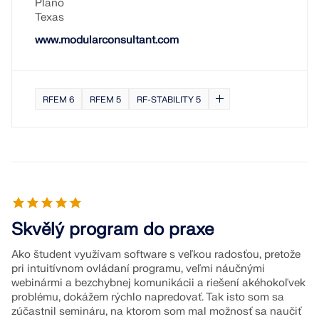
Plano
Texas
www.modularconsultant.com
RFEM 6
RFEM 5
RF-STABILITY 5
Skvělý program do praxe
Ako študent využívam software s veľkou radosťou, pretože
pri intuitívnom ovládaní programu, veľmi náučnými
webinármi a bezchybnej komunikácii a riešení akéhokoľvek
problému, dokážem rýchlo napredovať. Tak isto som sa
zúčastnil semináru, na ktorom som mal možnosť sa naučiť