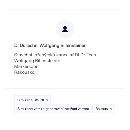
VÍCE INFORMACÍ
DI Dr. techn. Wolfgang Billensteiner
Stavební inženýrská kancelář DI Dr. Tech.
Wolfgang Billensteiner
Markersdorf
Rakousko
Nástroj Geo-zóny
Simulace RWIND 1
Online služba Dlubal poskytuje mapy oblastí pro
Simulace větru a generování zatížení větrem
Rakousko
rychlé stanovení sněhových zatížení, rychlostí větru
a seizmických údajů.