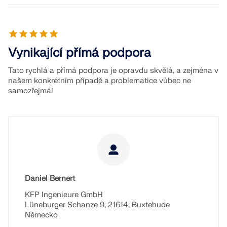
pro statické výpočty a posuňte svou kariéru na
ZÍSKEJTE PODPORU
ZÍSKAT BEZPLATNOU LICENCI
novou úroveň.
SPOJTE SE S PODPOROU
RWIND 3
PROHLÉDNĚTE SI AKTUÁLNÍ NABÍDKY PRÁCE
Vynikající přímá podpora
CFD software pro digitální větrné tunely
Tato rychlá a přímá podpora je opravdu skvělá, a zejména v
našem konkrétním případě a problematice vůbec ne
Více informací
samozřejmá!
Dlubal API
Vaše brána do parametrického modelování a
automatizace
Daniel Bernert
KFP Ingenieure GmbH
Objevte API
Lüneburger Schanze 9, 21614, Buxtehude
Německo