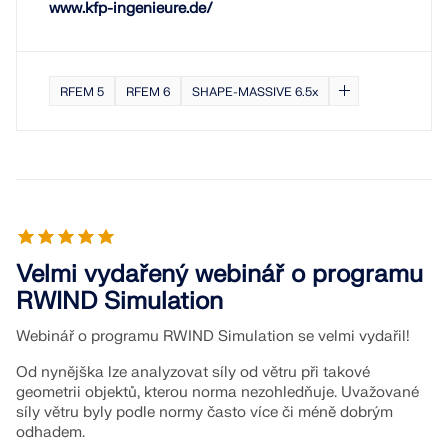
www.kfp-ingenieure.de/
Dokumentace API
Index
Začínáme
RFEM 5
RFEM 6
SHAPE-MASSIVE 6.5x
Aplikace
Objekty modelu
Předplatné a ceny
Příklady
Velmi vydařený webinář o programu
RWIND Simulation
MKP pro ocelové spoje
Webinář o programu RWIND Simulation se velmi vydařil!
Navrhujte a analyzujte ocelové spoje pomocí
CBFEM, v souladu s EN 1993‑1‑8 a AISC 360, plně
Od nynějška lze analyzovat síly od větru při takové
integrované v programu RFEM 6 pro rychlejší a
geometrii objektů, kterou norma nezohledňuje. Uvažované
přesnější konstrukční pracovní postupy.
síly větru byly podle normy často více či méně dobrým
odhadem.