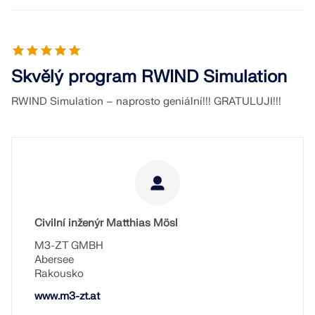
KONTROLOVAT ZATÍŽENÍ ZÓN
Skvělý program RWIND Simulation
RWIND Simulation – naprosto geniální!!! GRATULUJI!!!
Civilní inženýr Matthias Mösl
Starší produkty
M3-ZT GMBH
Abersee
Rakousko
www.m3-zt.at