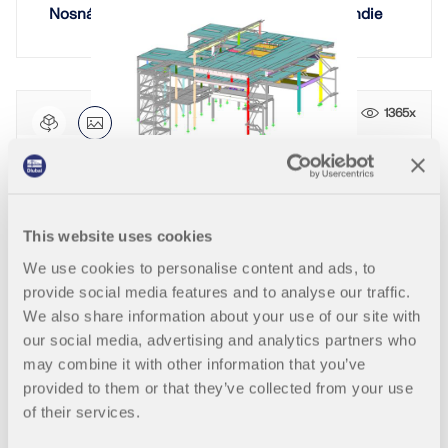
pro statické výpočty a posuňte svou kariéru na
ZÍSKEJTE PODPORU
ZÍSKAT BEZPLATNOU LICENCI
Nosná konstrukce kotle ředitelství Neyveli, Indie
novou úroveň.
SPOJTE SE S PODPOROU
RWIND 3
PROHLÉDNĚTE SI AKTUÁLNÍ NABÍDKY PRÁCE
CFD software pro digitální větrné tunely
1365x
Více informací
Rozšíření kontinuálního licího zařízení v Indii
This website uses cookies
We use cookies to personalise content and ads, to
Dlubal API
905x
provide social media features and to analyse our traffic.
We also share information about your use of our site with
Vaše brána do parametrického modelování a
Filtrační systém uhelné elektrárny v Medupi, Jižní
our social media, advertising and analytics partners who
automatizace
Afrika
may combine it with other information that you’ve
provided to them or that they’ve collected from your use
Objevte API
of their services.