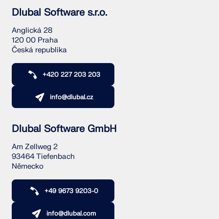
Dlubal Software s.r.o.
KONTROLOVAT ZATÍŽENÍ ZÓN
Anglická 28
120 00 Praha
Česká republika
+420 227 203 203
info@dlubal.cz
Dlubal Software GmbH
Am Zellweg 2
93464 Tiefenbach
Starší produkty
Německo
+49 9673 9203-0
info@dlubal.com