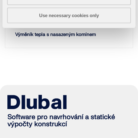
VÍCE INFORMACÍ
817x
Use necessary cookies only
Výměník tepla s nasazeným komínem
Nástroj Geo-zóny
Online služba Dlubal poskytuje mapy oblastí pro
Software pro navrhování a statické
rychlé stanovení sněhových zatížení, rychlostí větru
výpočty konstrukcí
a seizmických údajů.