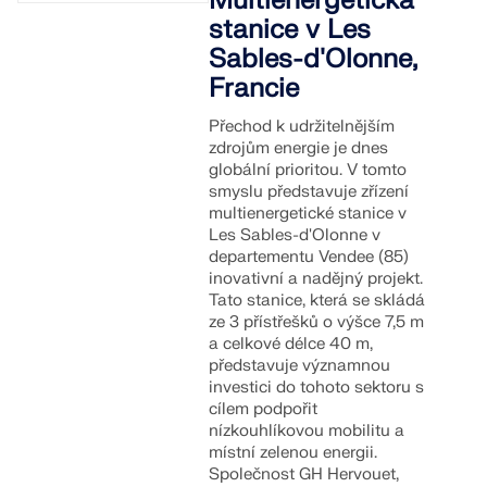
Multienergetická
stanice v Les
Sables-d'Olonne,
Francie
Přechod k udržitelnějším
zdrojům energie je dnes
globální prioritou. V tomto
smyslu představuje zřízení
multienergetické stanice v
Les Sables-d'Olonne v
departementu Vendee (85)
inovativní a nadějný projekt.
Tato stanice, která se skládá
ze 3 přístřešků o výšce 7,5 m
a celkové délce 40 m,
představuje významnou
investici do tohoto sektoru s
cílem podpořit
nízkouhlíkovou mobilitu a
místní zelenou energii.
Společnost GH Hervouet,