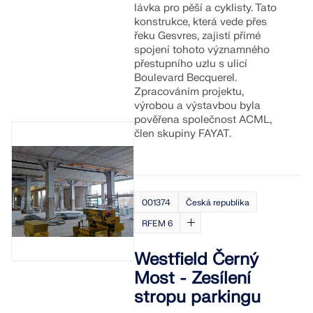
pro statické výpočty a posuňte svou kariéru na
ZÍSKEJTE PODPORU
ZÍSKAT BEZPLATNOU LICENCI
lávka pro pěší a cyklisty. Tato
novou úroveň.
konstrukce, která vede přes
SPOJTE SE S PODPOROU
RWIND 3
řeku Gesvres, zajistí přímé
spojení tohoto významného
PROHLÉDNĚTE SI AKTUÁLNÍ NABÍDKY PRÁCE
přestupního uzlu s ulicí
Boulevard Becquerel.
CFD software pro digitální větrné tunely
Zpracováním projektu,
výrobou a výstavbou byla
Více informací
pověřena společnost ACML,
člen skupiny FAYAT.
Dlubal API
001374
Česká republika
RFEM 6
Vaše brána do parametrického modelování a
automatizace
Westfield Černý
Most - Zesílení
Objevte API
stropu parkingu