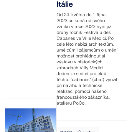
Itálie
Od 24. května do 1. října
2023 se koná od svého
vzniku v roce 2022 nyní již
druhý ročník Festivalu des
Cabanes ve Ville Medici. Po
celé léto nabízí architektům,
umělcům i zájemcům o umění
možnost prohlédnout si
výstavu v historických
zahradách Villy Medici.
Jeden ze sedmi projektů
těchto "cabanes" (chat) využil
při návrhu a technické
realizaci pomoci našeho
francouzského zákazníka,
ateliéru PoCo.