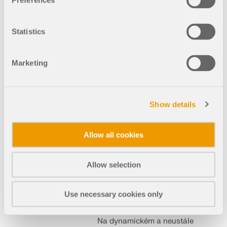
Preferences
smontovala ocelovou
rámovou konstrukci a také
střešní a fasádní prvky.
Statistics
Marketing
001299
Francie
Ocelové přípoje pro RFEM 6
Show details
Zařízení na
výrobu a
Allow all cookies
skladování
cukrářských
Allow selection
výrobků v
Montbertu,
Use necessary cookies only
Francie
Na dynamickém a neustále