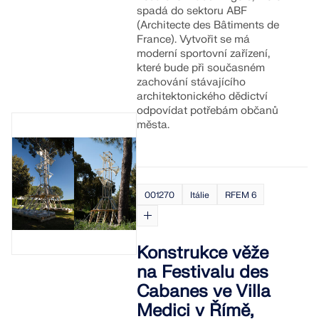
spadá do sektoru ABF
(Architecte des Bâtiments de
France). Vytvořit se má
moderní sportovní zařízení,
které bude při současném
zachování stávajícího
architektonického dědictví
odpovídat potřebám občanů
města.
001270
Itálie
RFEM 6
Konstrukce věže
na Festivalu des
Cabanes ve Villa
Medici v Římě,