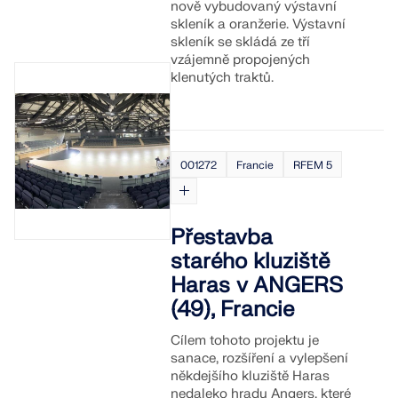
nově vybudovaný výstavní
skleník a oranžerie. Výstavní
skleník se skládá ze tří
vzájemně propojených
klenutých traktů.
001272
Francie
RFEM 5
Přestavba
starého kluziště
Haras v ANGERS
(49), Francie
Cílem tohoto projektu je
sanace, rozšíření a vylepšení
někdejšího kluziště Haras
nedaleko hradu Angers, které