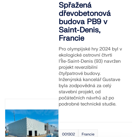
Spřažená
dřevobetonová
budova PB9 v
Saint-Denis,
Francie
Pro olympijské hry 2024 byl v
ekologické ostrovní čtvrti
l'Île-Saint-Denis (93) navržen
projekt reverzibilní
čtyřpatrové budovy.
Inženýrská kancelář Gustave
byla zodpovědná za celý
stavební projekt, od
počátečních návrhů až po
podrobné technické studie.
001302
Francie