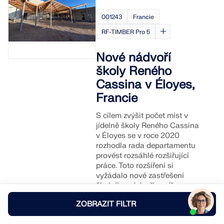
001243
Francie
RF-TIMBER Pro 5
Nové nádvoří
školy Reného
Cassina v Éloyes,
Francie
S cílem zvýšit počet míst v
jídelně školy Reného Cassina
v Éloyes se v roce 2020
rozhodla rada departamentu
provést rozsáhlé rozšiřující
práce. Toto rozšíření si
vyžádalo nové zastřešení
školního nádvoří ze dřeva o
ploše 420 m².
ZOBRAZIT FILTR