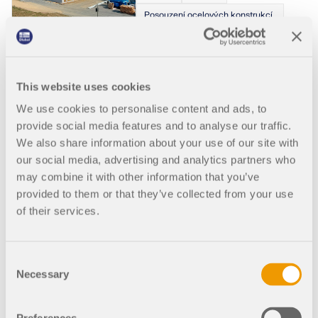
Posouzení ocelových konstrukcí
pro RFEM 6
Rozšíření
This website uses cookies
průmyslové haly v
We use cookies to personalise content and ads, to
Bressuire, Francie
provide social media features and to analyse our traffic.
We also share information about your use of our site with
Tento projekt skupiny Groupe
our social media, advertising and analytics partners who
Millet, přední společnosti
působící v oblasti
may combine it with other information that you’ve
průmyslové tesařské výroby,
provided to them or that they’ve collected from your use
je součástí ambiciózního
of their services.
plánu výrazně rozšířit sklad
této firmy nedaleko Bressuire
ve Francii. Konstrukce nové
Consent
budovy o ploše 1 800 m²,
Necessary
nazvaná Rozšíření M2, má v
Selection
první řadě zvýšit provozní
kapacitu společnosti. GH
Hervouet navrhla, vyrobila a