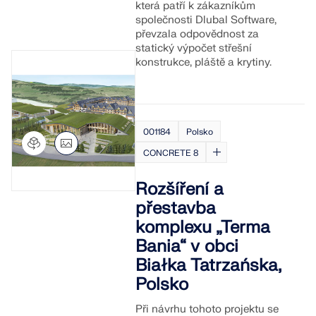
která patří k zákazníkům
společnosti Dlubal Software,
převzala odpovědnost za
statický výpočet střešní
konstrukce, pláště a krytiny.
001184
Polsko
CONCRETE 8
Rozšíření a
přestavba
komplexu „Terma
Bania“ v obci
Białka Tatrzańska,
Polsko
Při návrhu tohoto projektu se