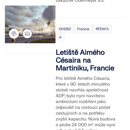
zákazník Obermeyer a.s.
001352
Francie
RFEM 5
Letiště Aimého
Césaira na
Martiniku, Francie
Pro letiště Aimého Césaira,
které v 90. letech minulého
století navrhla společnost
ADP, bylo nyní navrženo
ambiciózní rozšíření jako
odpověď na rostoucí počet
cestujících a na potřebu
zvýšit kapacitu. Nová budova
o ploše 24 000 m² může nyní