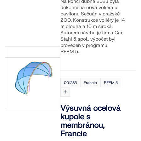
Na konci dubna 2023 byla
dokončena nová voliéra u
pavilonu Sečuán v pražské
ZOO. Konstrukce voliéry je 14
m dlouhá a 10 m široká.
Autorem návrhu je firma Carl
Stahl & spol., výpočet byl
proveden v programu
RFEM 5.
001285
Francie
RFEM 5
Výsuvná ocelová
kupole s
membránou,
Francie