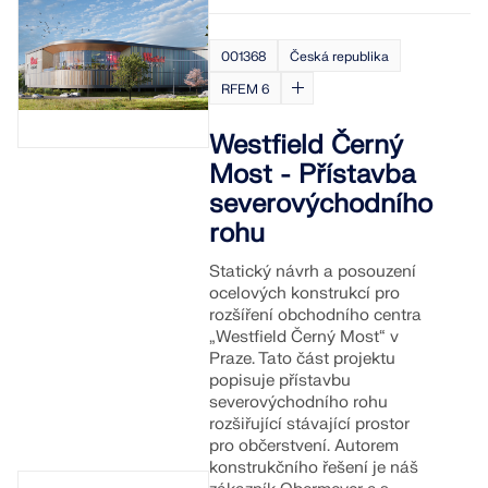
001368
Česká republika
RFEM 6
Westfield Černý
Most - Přístavba
severovýchodního
rohu
Statický návrh a posouzení
ocelových konstrukcí pro
rozšíření obchodního centra
„
Westfield Černý Most
“ v
Praze. Tato část projektu
popisuje přístavbu
severovýchodního rohu
rozšiřující stávající prostor
pro občerstvení. Autorem
konstrukčního řešení je náš