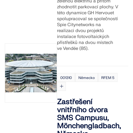
zelenou elektřinu a přitom
zhodnotit parkovací plochy. V
této dynamice GH Hervouet
spolupracoval se společností
Spie Citynetworks na
realizaci dvou projektů
instalace fotovoltaických
přístřešků na dvou místech
ve Vendée (85).
001310
Německo
RFEM 5
Zastřešení
vnitřního dvora
SMS Campusu,
Mönchengladbach,