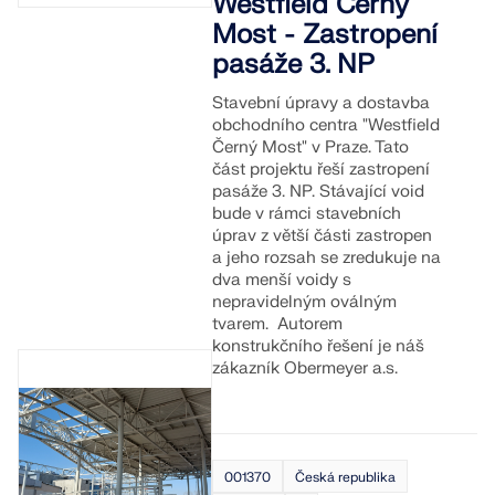
Westfield Černý
VÍCE INFORMACÍ
Most - Zastropení
pasáže 3. NP
Stavební úpravy a dostavba
obchodního centra "
Westfield
Černý Most
" v Praze. Tato
část projektu řeší zastropení
pasáže 3. NP. Stávající void
bude v rámci stavebních
úprav z větší části zastropen
a jeho rozsah se zredukuje na
dva menší voidy s
nepravidelným oválným
tvarem. Autorem
konstrukčního řešení je náš
zákazník Obermeyer a.s.
Nástroj Geo-zóny
Online služba Dlubal poskytuje mapy oblastí pro
rychlé stanovení sněhových zatížení, rychlostí větru
a seizmických údajů.
001370
Česká republika