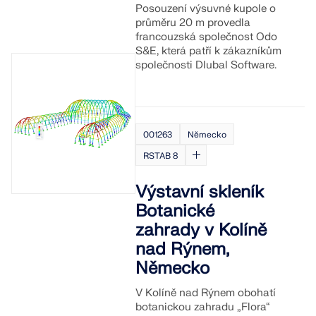
Posouzení výsuvné kupole o
průměru 20 m provedla
francouzská společnost Odo
S&E, která patří k zákazníkům
společnosti Dlubal Software.
001263
Německo
RSTAB 8
Výstavní skleník
Botanické
zahrady v Kolíně
nad Rýnem,
Německo
V Kolíně nad Rýnem obohatí
botanickou zahradu „Flora“