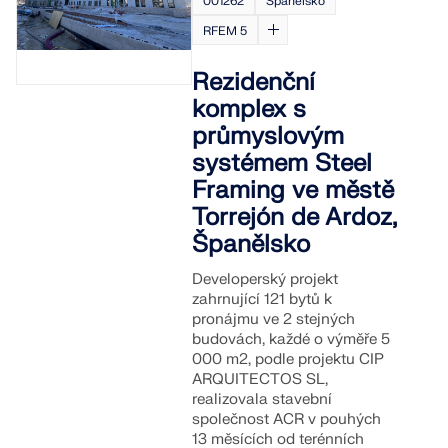
001262
Španělsko
RFEM 5
Rezidenční
komplex s
průmyslovým
systémem Steel
Framing ve městě
Torrejón de Ardoz,
Španělsko
Developerský projekt
zahrnující 121 bytů k
pronájmu ve 2 stejných
budovách, každé o výměře 5
000 m2, podle projektu CIP
ARQUITECTOS SL,
realizovala stavební
společnost ACR v pouhých
13 měsících od terénních