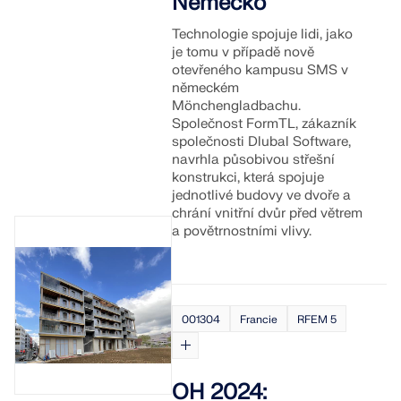
Německo
Technologie spojuje lidi, jako
je tomu v případě nově
otevřeného kampusu SMS v
německém
Mönchengladbachu.
Společnost FormTL, zákazník
společnosti Dlubal Software,
navrhla působivou střešní
konstrukci, která spojuje
jednotlivé budovy ve dvoře a
chrání vnitřní dvůr před větrem
a povětrnostními vlivy.
001304
Francie
RFEM 5
OH 2024: