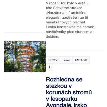
V roce 2022 bylo v areálu
této úchvatné atrakce
„Harzdrenalin“ umístěno
elegantní zastřešení ze tří
membránových plachet.
Lehká konstrukce má chránit
návštěvníky před sluncem a
deštěm.
001253
Irsko
RSTAB 8
Rozhledna se
stezkou v
korunách stromů
v lesoparku
Avondale, Irsko