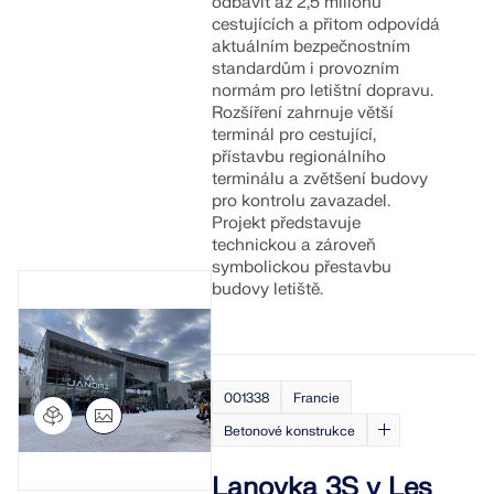
odbavit až 2,5 milionu
cestujících a přitom odpovídá
aktuálním bezpečnostním
standardům i provozním
normám pro letištní dopravu.
Rozšíření zahrnuje větší
terminál pro cestující,
přístavbu regionálního
terminálu a zvětšení budovy
pro kontrolu zavazadel.
Projekt představuje
technickou a zároveň
symbolickou přestavbu
budovy letiště.
001338
Francie
Betonové konstrukce
Lanovka 3S v Les