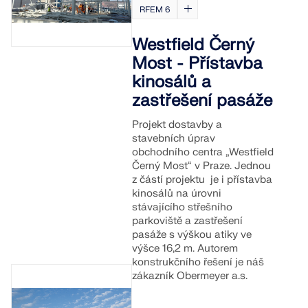
RFEM 6
KONTROLOVAT ZATÍŽENÍ ZÓN
Westfield Černý
Most - Přístavba
kinosálů a
zastřešení pasáže
Projekt dostavby a
stavebních úprav
obchodního centra „Westfield
Černý Most“ v Praze. Jednou
z částí projektu je i přístavba
kinosálů na úrovni
stávajícího střešního
Starší produkty
parkoviště a zastřešení
pasáže s výškou atiky ve
výšce 16,2 m. Autorem
konstrukčního řešení je náš
zákazník Obermeyer a.s.