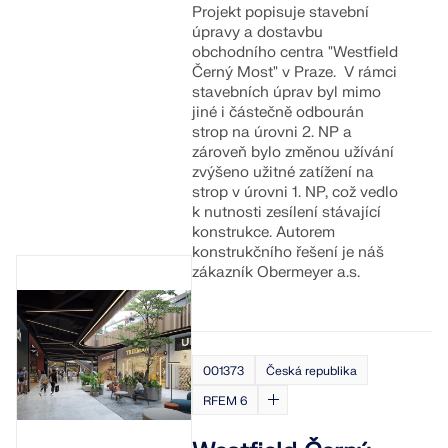
Projekt popisuje stavební
Dokumentace API
úpravy a dostavbu
obchodního centra "
Westfield
Index
Černý Most
" v Praze. V rámci
Začínáme
stavebních úprav byl mimo
jiné i částečně odbourán
Aplikace
strop na úrovni 2. NP a
zároveň bylo změnou užívání
Objekty modelu
zvýšeno užitné zatížení na
Předplatné a ceny
strop v úrovni 1. NP, což vedlo
k nutnosti zesílení stávající
Příklady
konstrukce. Autorem
konstrukčního řešení je náš
zákazník Obermeyer a.s.
MKP pro ocelové spoje
Navrhujte a analyzujte ocelové spoje pomocí
CBFEM, v souladu s EN 1993‑1‑8 a AISC 360, plně
001373
Česká republika
integrované v programu RFEM 6 pro rychlejší a
RFEM 6
přesnější konstrukční pracovní postupy.