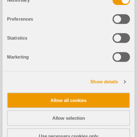
Selection
Effet des Structures Environnantes s
ur la Réponse Aérodynamique des S
NOUVEAU
tructures Membranaires Tendues
Preferences
Statistics
Marketing
Show details
La performance aérodynamique des structures
membranaires tendues dépend fortement de leur
Allow all cookies
environnement. Contrairement aux structures
isolées, les couvertures membranaires situées
dans des zones urbaines ou des environnements
Allow selection
densément construits sont exposées à des
schémas d'écoulement complexes générés par les
bâtiments et obstacles voisins. Ces structures
Use necessary cookies only