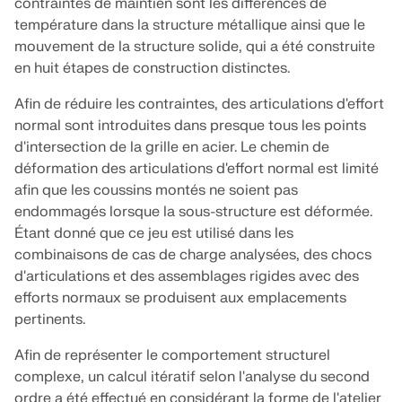
Documentation API
contraintes de maintien sont les différences de
température dans la structure métallique ainsi que le
Index
mouvement de la structure solide, qui a été construite
Premiers pas
en huit étapes de construction distinctes.
Applications
Afin de réduire les contraintes, des articulations d'effort
Objets de modèle
normal sont introduites dans presque tous les points
d'intersection de la grille en acier. Le chemin de
Abonnements & prix
déformation des articulations d'effort normal est limité
Exemples
afin que les coussins montés ne soient pas
endommagés lorsque la sous-structure est déformée.
Étant donné que ce jeu est utilisé dans les
combinaisons de cas de charge analysées, des chocs
Analyse aux éléments finis pour les
d'articulations et des assemblages rigides avec des
assemblages en acier
efforts normaux se produisent aux emplacements
Concevez et analysez des connexions en acier en
pertinents.
utilisant le CBFEM, conforme aux normes EN
1993‑1‑8 et AISC 360, entièrement intégré dans
Afin de représenter le comportement structurel
RFEM 6 pour des flux de travail structurels plus
complexe, un calcul itératif selon l'analyse du second
rapides et plus précis.
ordre a été effectué en considérant la forme de l'atelier