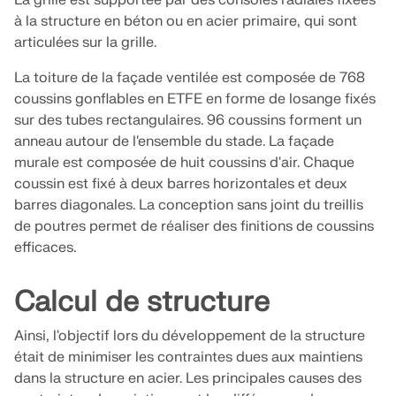
La grille est supportée par des consoles radiales fixées
à la structure en béton ou en acier primaire, qui sont
RWIND 3
DÉCOUVRIR LES OFFRES D’EMPLOI
CONTACTER LE SUPPORT
OBTENIR DE L’ASSISTANCE
articulées sur la grille.
OBTENIR UNE VERSION GRATUITE
La toiture de la façade ventilée est composée de 768
Logiciel CFD pour souffleries numériques
coussins gonflables en ETFE en forme de losange fixés
sur des tubes rectangulaires. 96 coussins forment un
En savoir plus
anneau autour de l'ensemble du stade. La façade
murale est composée de huit coussins d'air. Chaque
coussin est fixé à deux barres horizontales et deux
barres diagonales. La conception sans joint du treillis
API Dlubal
de poutres permet de réaliser des finitions de coussins
efficaces.
Votre porte vers la modélisation paramétrique et
Calcul de structure
l’automatisation
Ainsi, l'objectif lors du développement de la structure
Découvrir l’API
était de minimiser les contraintes dues aux maintiens
dans la structure en acier. Les principales causes des