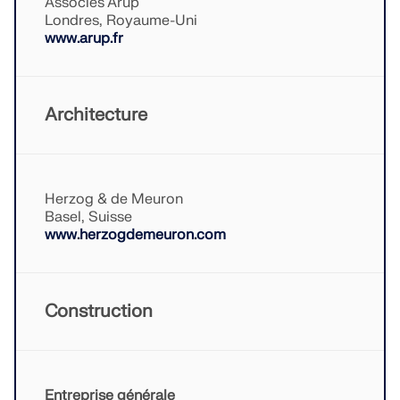
Associés Arup
sismiques.
Londres, Royaume-Uni
www.arup.fr
ZONES DE CHARGE
Architecture
Herzog & de Meuron
Basel, Suisse
www.herzogdemeuron.com
Construction
Versions précédentes
Entreprise générale