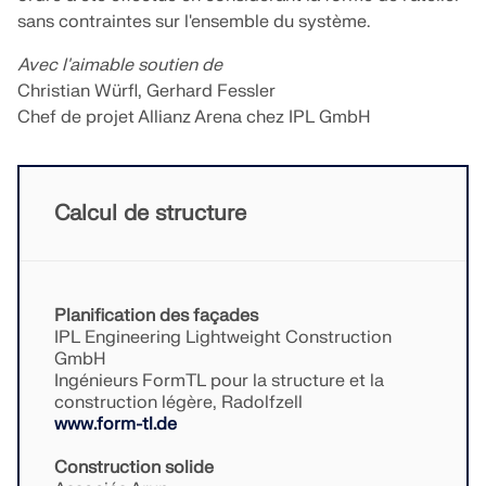
sans contraintes sur l'ensemble du système.
EN SAVOIR PLUS
Avec l'aimable soutien de
Christian Würfl, Gerhard Fessler
Chef de projet Allianz Arena chez IPL GmbH
Calcul de structure
Planification des façades
IPL Engineering Lightweight Construction
GmbH
Ingénieurs FormTL pour la structure et la
Outil de zone géographique
construction légère, Radolfzell
www.form-tl.de
Le service en ligne Dlubal fournit des cartes de
zones pour la détermination rapide des charges de
Construction solide
neige, des vitesses de vent et des données