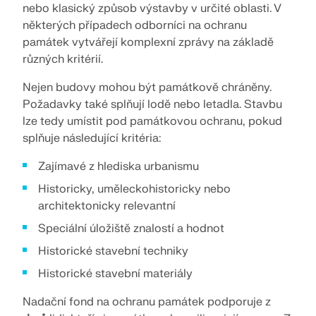
nebo klasický způsob výstavby v určité oblasti. V
Dokumentace API
některých případech odborníci na ochranu
Index
památek vytvářejí komplexní zprávy na základě
různých kritérií.
Začínáme
Aplikace
Nejen budovy mohou být památkově chráněny.
Požadavky také splňují lodě nebo letadla. Stavbu
Objekty modelu
lze tedy umístit pod památkovou ochranu, pokud
Předplatné a ceny
splňuje následující kritéria:
Příklady
Zajímavé z hlediska urbanismu
Historicky, uměleckohistoricky nebo
architektonicky relevantní
MKP pro ocelové spoje
Speciální úložiště znalostí a hodnot
Navrhujte a analyzujte ocelové spoje pomocí
Historické stavební techniky
CBFEM, v souladu s EN 1993‑1‑8 a AISC 360, plně
Historické stavební materiály
integrované v programu RFEM 6 pro rychlejší a
přesnější konstrukční pracovní postupy.
Nadační fond na ochranu památek podporuje z