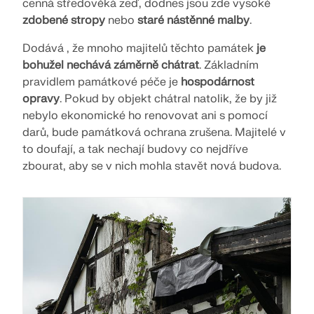
cenná středověká zeď, dodnes jsou zde vysoké
zdobené stropy
nebo
staré nástěnné malby
.
Dodává , že mnoho majitelů těchto památek
je
bohužel nechává záměrně chátrat
. Základním
pravidlem památkové péče je
hospodárnost
opravy
. Pokud by objekt chátral natolik, že by již
nebylo ekonomické ho renovovat ani s pomocí
darů, bude památková ochrana zrušena. Majitelé v
to doufají, a tak nechají budovy co nejdříve
zbourat, aby se v nich mohla stavět nová budova.