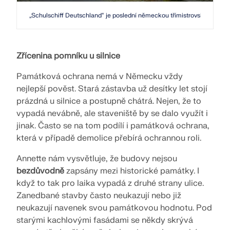
KONTROLOVAT ZATÍŽENÍ ZÓN
„Schulschiff Deutschland“ je poslední německou třímistrovskou dráhou
Zřícenina pomníku u silnice
Památková ochrana nemá v Německu vždy
nejlepší pověst. Stará zástavba už desítky let stojí
prázdná u silnice a postupně chátrá. Nejen, že to
vypadá nevábně, ale staveniště by se dalo využít i
jinak. Často se na tom podílí i památková ochrana,
která v případě demolice přebírá ochrannou roli.
Annette nám vysvětluje, že budovy nejsou
Starší produkty
bezdůvodně
zapsány mezi historické památky. I
když to tak pro laika vypadá z druhé strany ulice.
Zanedbané stavby často neukazují nebo již
neukazují navenek svou památkovou hodnotu. Pod
starými kachlovými fasádami se někdy skrývá