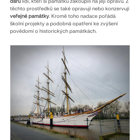
darů
lidi, kteří si památku zakoupili na její opravu. Z
VÍCE INFORMACÍ
těchto prostředků se také opravují nebo konzervují
veřejné památky
. Kromě toho nadace pořádá
školní projekty a podobná opatření ke zvýšení
povědomí o historických památkách.
Nástroj Geo-zóny
Online služba Dlubal poskytuje mapy oblastí pro
rychlé stanovení sněhových zatížení, rychlostí větru
a seizmických údajů.