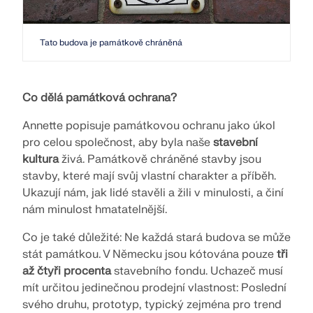
pro statické výpočty a posuňte svou kariéru na
ZÍSKEJTE PODPORU
ZÍSKAT BEZPLATNOU LICENCI
novou úroveň.
SPOJTE SE S PODPOROU
RWIND 3
Tato budova je památkově chráněná
PROHLÉDNĚTE SI AKTUÁLNÍ NABÍDKY PRÁCE
CFD software pro digitální větrné tunely
Co dělá památková ochrana?
Více informací
Annette popisuje památkovou ochranu jako úkol
pro celou společnost, aby byla naše
stavební
kultura
živá. Památkově chráněné stavby jsou
stavby, které mají svůj vlastní charakter a příběh.
Dlubal API
Ukazují nám, jak lidé stavěli a žili v minulosti, a činí
nám minulost hmatatelnější.
Vaše brána do parametrického modelování a
Co je také důležité: Ne každá stará budova se může
automatizace
stát památkou. V Německu jsou kótována pouze
tři
až čtyři procenta
stavebního fondu. Uchazeč musí
Objevte API
mít určitou jedinečnou prodejní vlastnost: Poslední
svého druhu, prototyp, typický zejména pro trend