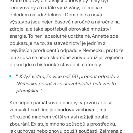
Staré budovy a stávající budovy by měly být
renovovány a nadále využívány, zejména s
ohledem na udržitelnost. Demolice a nová
výstavba jsou nejen časově náročné a náročné na
zdroje, ale také spotřebují obrovské množství
energie. To není absolutně udržitelné. Annette zde
poukazuje na to, že stavebnictví je jedním z
největších producentů odpadu v Německu, protože
jen zřídka se něco skutečně znovu použije, zejména
pokud jde o historické stavební materiály.
“
Když vidíte, že více než 50 procent odpadu v
Německu pochází ze stavebnictví, nutí vás to
přemýšlet.
"
Koncepce památkové ochrany, v první řadě se
zamyslet nad tím, jak
budovu zachovat
, má
přirozeně mnohem větší smysl než její pouhé
zbourání. Existuje mnoho způsobů a prostředků,
jak uchovat nebo znovu použít součásti. Zejména z