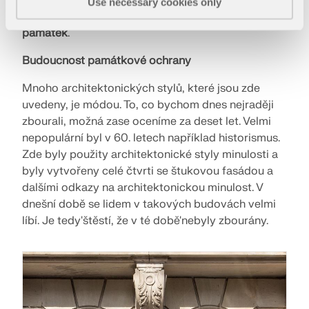
Use necessary cookies only
učinit, se zapojila
Nadační fond na ochranu
památek
.
Budoucnost památkové ochrany
Mnoho architektonických stylů, které jsou zde
uvedeny, je módou. To, co bychom dnes nejraději
zbourali, možná zase oceníme za deset let. Velmi
nepopulární byl v 60. letech například historismus.
Zde byly použity architektonické styly minulosti a
byly vytvořeny celé čtvrti se štukovou fasádou a
dalšími odkazy na architektonickou minulost. V
dnešní době se lidem v takových budovách velmi
líbí. Je tedy'štěstí, že v té době'nebyly zbourány.