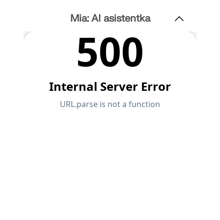
Dokumentace API
Mia: AI asistentka
Index
Začínáme
Aplikace
Objekty modelu
Předplatné a ceny
Příklady
MKP pro ocelové spoje
Navrhujte a analyzujte ocelové spoje pomocí
CBFEM, v souladu s EN 1993‑1‑8 a AISC 360, plně
integrované v programu RFEM 6 pro rychlejší a
přesnější konstrukční pracovní postupy.