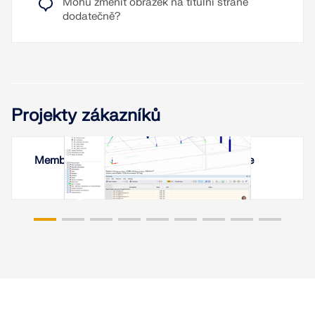
Mohu změnit obrázek na titulní straně
dodatečně?
Projekty zákazníků
Membránové zastřešení v Jerevanu, Arménie