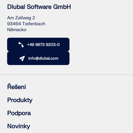
Dlubal Software GmbH
Am Zellweg 2
93464 Tiefenbach
Německo
+49 9673 9203-0
info@dlubal.com
Řešení
Železobetonové konstrukce
Produkty
Ocelové konstrukce
Dřevěné konstrukce
RFEM 6
Podpora
Ocelové přípoje
RSTAB 9
RSECTION 1
Často kladené dotazy (FAQ)
Novinky
RWIND 3
Položit individuální dotaz