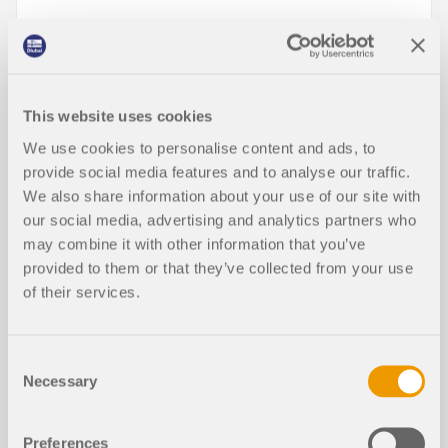
This website uses cookies
We use cookies to personalise content and ads, to
Články z databáze znalostí
provide social media features and to analyse our traffic.
We also share information about your use of our site with
our social media, advertising and analytics partners who
Optimalizace průřezu v mezním stav
NOVÉ
u použitelnosti
may combine it with other information that you’ve
provided to them or that they’ve collected from your use
of their services.
Consent
Necessary
Selection
Preferences