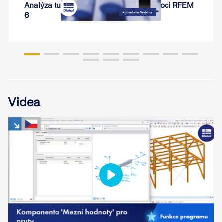
Analýza tuhosti ocelových spojení pomocí RFEM
6
Videa