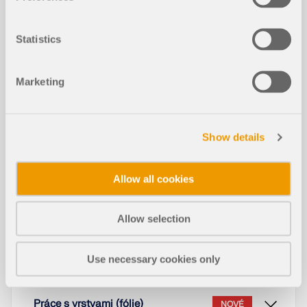
Statistics
V tomto odborném příspěvku se dozvíte, jak
Marketing
funguje optimalizace průřezu v rámci addonů pro
posouzení mezního stavu použitelnosti v
programech RFEM 6 a RSTAB 9.
Show details
Přečíst si více
Allow all cookies
Návrhová podpora pro posouzení dř
Allow selection
evěných konstrukcí – Použitelnost, tl
NOVÉ
ak kolmo k vláknům a redukce smyk
ové síly
Use necessary cookies only
Práce s vrstvami (fólie)
NOVÉ