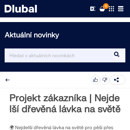
0
Aktuální novinky
Řešení
Produkty
Odvětví
Podpora
Oblasti použití
RFEM 6
Novinky
Normy
Podpora
Projekt zákazníka | Nejde
Jediný program pro statické výpočty, který
potřebujete
lší dřevěná lávka na světě
Zdroje
Online služby
Školení
Novinky
Více informací
Vzdělávání
Servis
Školení
Stáhnout plnou verzi
🌍 Nejdelší dřevěná lávka na světě pro pěší přes