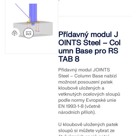
pro statické výpočty a posuňte svou kariéru na
ZÍSKEJTE PODPORU
ZÍSKAT BEZPLATNOU LICENCI
novou úroveň.
SPOJTE SE S PODPOROU
RWIND 3
PROHLÉDNĚTE SI AKTUÁLNÍ NABÍDKY PRÁCE
Přídavný modul J
CFD software pro digitální větrné tunely
OINTS Steel – Col
Více informací
umn Base pro RS
TAB 8
Přídavný modul JOINTS
Steel – Column Base nabízí
možnost posouzení patek
Dlubal API
kloubově uložených a
vetknutých ocelových sloupů
podle normy Evropské unie
Vaše brána do parametrického modelování a
EN 1993‑1‑8 (včetně
automatizace
národních příloh).
Objevte API
U kloubově uložených patek
sloupů si můžete vybrat ze