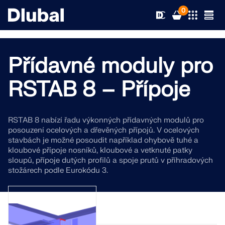
0
Přídavné moduly pro
Řešení
RSTAB 8 – Přípoje
Produkty
Odvětví
RSTAB 8 nabízí řadu výkonných přídavných modulů pro
posouzení ocelových a dřevěných přípojů. V ocelových
Podpora
Oblasti použití
stavbách je možné posoudit například ohybově tuhé a
RFEM 6
kloubové přípoje nosníků, kloubové a vetknuté patky
sloupů, přípoje dutých profilů a spoje prutů v příhradových
Novinky
Normy
Podpora
stožárech podle Eurokódu 3.
Jediný program pro statické výpočty, který
potřebujete
Zdroje
Online služby
Školení
Novinky
Více informací
Vzdělávání
Servis
Školení
Stáhnout plnou verzi