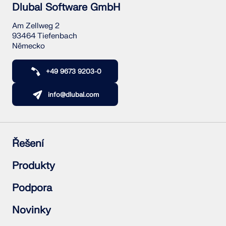
Dlubal Software GmbH
Am Zellweg 2
93464 Tiefenbach
Německo
+49 9673 9203-0
info@dlubal.com
Řešení
Železobetonové konstrukce
Produkty
Ocelové konstrukce
Dřevěné konstrukce
RFEM 6
Podpora
Ocelové přípoje
RSTAB 9
RSECTION 1
Často kladené dotazy (FAQ)
Novinky
RWIND 3
Položit individuální dotaz
Mapy zatížení sněhem, rychlosti větru a seizmického