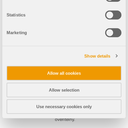
Pomocí přídavného modulu
JOINTS Steel – Rigid lze
Statistics
konfigurovat a posoudit
momentové spoje
válcovaných a svařovaných
Marketing
I-nosníků.
Na výběr jsou k dispozici tři
typy: Ohybově tuhé přípoje
Show details
nosníku na sloup s čelní
deskou, tuhý přípoj čelní
deskou jako přípoj nosníku a
Allow all cookies
tuhý přípoj s příložkou. Spoje
se posuzují s výstupem téměř
všech příslušných
Allow selection
mezihodnot a s grafickým
zobrazením příslušných
napětí konstrukčních prvků,
Use necessary cookies only
aby byl výpočet pro uživatele
vždy srozumitelný a
ověřitelný.