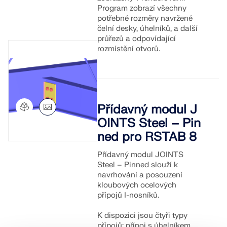
Program zobrazí všechny
potřebné rozměry navržené
čelní desky, úhelníků, a další
průřezů a odpovídající
rozmístění otvorů.
Přídavný modul J
OINTS Steel – Pin
ned pro RSTAB 8
Přídavný modul JOINTS
Steel – Pinned slouží k
navrhování a posouzení
kloubových ocelových
přípojů I-nosníků.
K dispozici jsou čtyři typy
přípojů: přípoj s úhelníkem