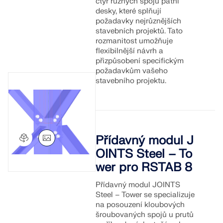
čtyř různých spojů patní
Dokumentace API
desky, které splňují
požadavky nejrůznějších
Index
stavebních projektů. Tato
rozmanitost umožňuje
Začínáme
flexibilnější návrh a
Aplikace
přizpůsobení specifickým
požadavkům vašeho
Objekty modelu
stavebního projektu.
Předplatné a ceny
Příklady
Přídavný modul J
OINTS Steel – To
MKP pro ocelové spoje
wer pro RSTAB 8
Navrhujte a analyzujte ocelové spoje pomocí
CBFEM, v souladu s EN 1993‑1‑8 a AISC 360, plně
Přídavný modul JOINTS
integrované v programu RFEM 6 pro rychlejší a
Steel – Tower se specializuje
přesnější konstrukční pracovní postupy.
na posouzení kloubových
šroubovaných spojů u prutů