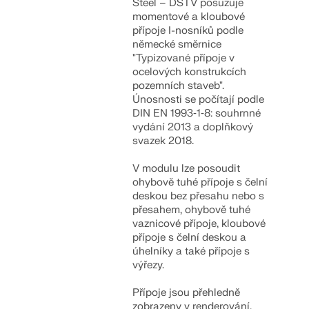
Steel – DSTV posuzuje
KONTROLOVAT ZATÍŽENÍ ZÓN
momentové a kloubové
přípoje I-nosníků podle
německé směrnice
"Typizované přípoje v
ocelových konstrukcích
pozemních staveb".
Únosnosti se počítají podle
DIN EN 1993‑1‑8: souhrnné
vydání 2013 a doplňkový
svazek 2018.
V modulu lze posoudit
ohybově tuhé přípoje s čelní
deskou bez přesahu nebo s
přesahem, ohybově tuhé
Starší produkty
vaznicové přípoje, kloubové
přípoje s čelní deskou a
úhelníky a také přípoje s
výřezy.
Přípoje jsou přehledně
zobrazeny v renderování.