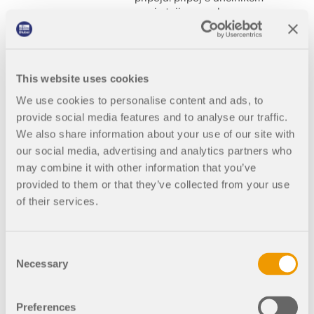
mezi stojinou a sloupem,
přípoj s deskou na stojině,
přípoj s čelní deskou a přípoj
se smykovou zarážkou.
Všechny přípoje jsou
This website uses cookies
přehledně znázorněny v 3D
grafice a výsledky zahrnují
We use cookies to personalise content and ads, to
všechny potřebné rozměry
provide social media features and to analyse our traffic.
pro plechy a úhelníky včetně
We also share information about your use of our site with
uspořádání otvorů. Grafiku
our social media, advertising and analytics partners who
spolu s popisem kót, šroubů
a svarů lze přenést do
may combine it with other information that you’ve
tiskového protokolu.
provided to them or that they’ve collected from your use
of their services.
Consent
Přídavný modul J
Necessary
Selection
OINTS Steel – Rig
id pro RSTAB 8
Preferences