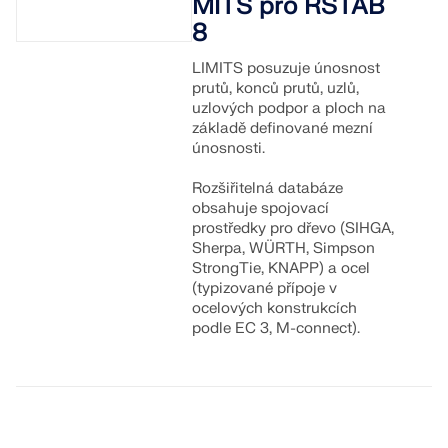
MITS pro RSTAB
8
LIMITS posuzuje únosnost
prutů, konců prutů, uzlů,
uzlových podpor a ploch na
základě definované mezní
únosnosti.
Rozšiřitelná databáze
obsahuje spojovací
prostředky pro dřevo (SIHGA,
Sherpa, WÜRTH, Simpson
StrongTie, KNAPP) a ocel
(typizované přípoje v
ocelových konstrukcích
podle EC 3, M-connect).