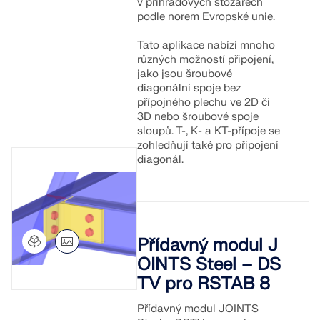
v příhradových stožárech
VÍCE INFORMACÍ
podle norem Evropské unie.
Tato aplikace nabízí mnoho
různých možností připojení,
jako jsou šroubové
diagonální spoje bez
přípojného plechu ve 2D či
3D nebo šroubové spoje
sloupů. T-, K- a KT-přípoje se
zohledňují také pro připojení
diagonál.
Přídavný modul J
Nástroj Geo-zóny
OINTS Steel – DS
Online služba Dlubal poskytuje mapy oblastí pro
TV pro RSTAB 8
rychlé stanovení sněhových zatížení, rychlostí větru
a seizmických údajů.
Přídavný modul JOINTS