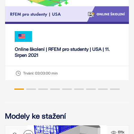
VÍCE INFORMACÍ
Online školení | RFEM pro studenty | USA | 11.
Srpen 2021
Trvání:
03:03:00 min
Nástroj Geo-zóny
Online služba Dlubal poskytuje mapy oblastí pro
Modely ke stažení
rychlé stanovení sněhových zatížení, rychlostí větru
a seizmických údajů.
611x