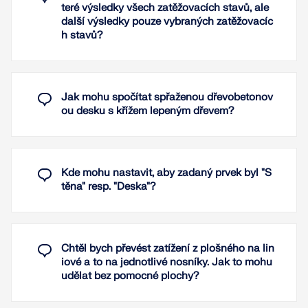
Přečíst si více
teré výsledky všech zatěžovacích stavů, ale
Jednoosé smykové namáhání
další výsledky pouze vybraných zatěžovacíc
Dvouosé smykové namáhání
h stavů?
Pravidla pro vyztužení (minimální výztuž)
Přečíst si více
Jak mohu spočítat spřaženou dřevobetonov
ou desku s křížem lepeným dřevem?
Kde mohu nastavit, aby zadaný prvek byl "S
těna" resp. "Deska"?
Chtěl bych převést zatížení z plošného na lin
iové a to na jednotlivé nosníky. Jak to mohu
udělat bez pomocné plochy?