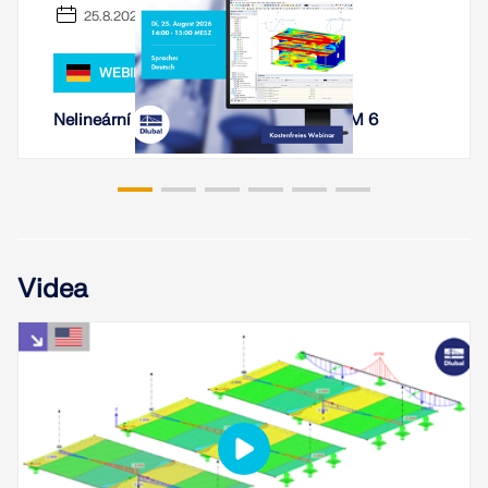
25.8.2026
Dokumentace API
Index
WEBINÁŘ
Začínáme
Nelineární výpočet železobetonu v RFEM 6
Aplikace
Objekty modelu
Předplatné a ceny
Příklady
Videa
MKP pro ocelové spoje
Navrhujte a analyzujte ocelové spoje pomocí
CBFEM, v souladu s EN 1993‑1‑8 a AISC 360, plně
integrované v programu RFEM 6 pro rychlejší a
přesnější konstrukční pracovní postupy.