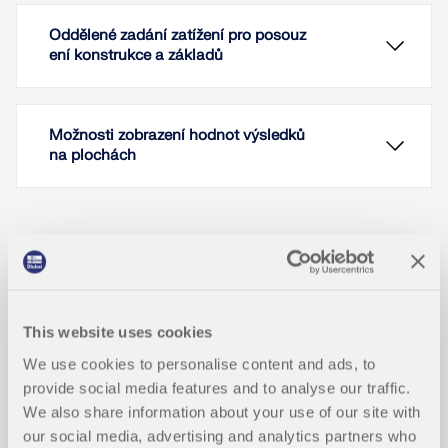
Oddělené zadání zatížení pro posouz
ení konstrukce a základů
Možnosti zobrazení hodnot výsledků
na plochách
V programech RFEM 5 a RSTAB 8 v
Screenshoty
RF-/FOUNDATION Pro lze uložit rozměry základu
pro všech pět typů základů v uživatelsky
definované databázi pomocí šablon základů a
This website uses cookies
znovu je použít v jiných modelech.
Lanovka 3S – 3D model údolní stanice
We use cookies to personalise content and ads, to
V přídavném modulu RF-/FOUNDATION Pro je
Berchtesgaden
třeba zadat pro různé návrhové situace (STR, GEO,
provide social media features and to analyse our traffic.
Přečíst si více
UPL nebo EQU) odpovídající zatížení (zatěžovací
We also share information about your use of our site with
stavy, kombinace zatížení nebo kombinace
our social media, advertising and analytics partners who
výsledků).