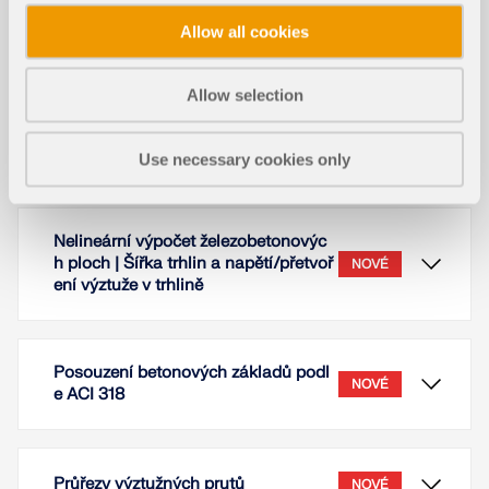
V addonu Komponenty máte k dispozici mimo jiné
Allow all cookies
trámové botky typu HUSTF od výrobce Simpson
Strongtie. Tato řada komponent odpovídá americké
normě ICC-ES.
Allow selection
Přečíst si více
Use necessary cookies only
Nelineární výpočet železobetonovýc
h ploch | Šířka trhlin a napětí/přetvoř
NOVÉ
ení výztuže v trhlině
Posouzení betonových základů podl
NOVÉ
e ACI 318
Průřezy výztužných prutů
NOVÉ