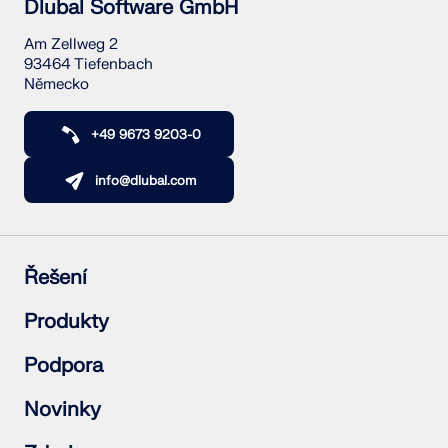
Dlubal Software GmbH
Am Zellweg 2
93464 Tiefenbach
Německo
+49 9673 9203-0
info@dlubal.com
Řešení
Železobetonové konstrukce
Produkty
Ocelové konstrukce
Dřevěné konstrukce
RFEM 6
Podpora
Ocelové přípoje
RSTAB 9
RSECTION 1
Často kladené dotazy (FAQ)
Novinky
RWIND 3
Položit individuální dotaz
Mapy zatížení sněhem, rychlosti větru a seizmického
Přihlásit se k odběru novinek