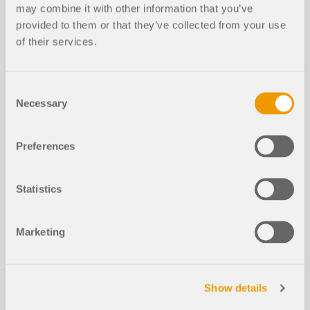
may combine it with other information that you’ve
Pro přehledné zobrazení hodnot výsledků je možné
provided to them or that they’ve collected from your use
použít různá nastavení. Některé uživatele například
Přečíst si více
ruší bílé pozadí v textových bublinách. Pozadí
of their services.
Funkce programů
můžete upravit v "Nastavení zobrazení" pomocí
Průhlednosti a Barvy pozadí.
Consent
Přečíst si více
Řada komponent "HUSTF (Simpson
Necessary
Selection
NOVÉ
Strongtie)"
Preferences
Statistics
Marketing
Show details